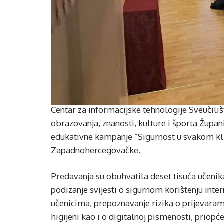
Centar za informacijske tehnologije Sveučili
obrazovanja, znanosti, kulture i športa Župa
edukativne kampanje “Sigurnost u svakom kli
Zapadnohercegovačke.
Predavanja su obuhvatila deset tisuća učenika
podizanje svijesti o sigurnom korištenju inter
učenicima, prepoznavanje rizika o prijevarama
higijeni kao i o digitalnoj pismenosti, priopć