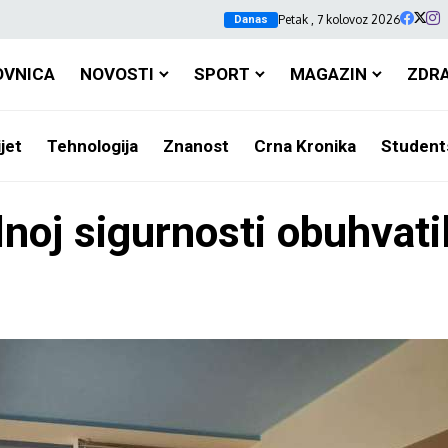
Petak , 7 kolovoz 2026
Danas
OVNICA
NOVOSTI
SPORT
MAGAZIN
ZDR
jet
Tehnologija
Znanost
Crna Kronika
Student
noj sigurnosti obuhvati