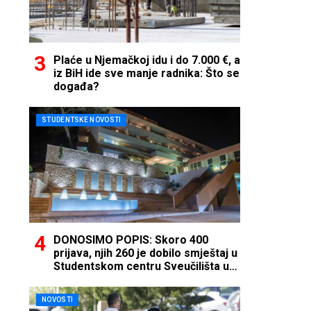
Plaće u Njemačkoj idu i do 7.000 €, a
iz BiH ide sve manje radnika: Što se
događa?
STUDENTSKE NOVOSTI
DONOSIMO POPIS: Skoro 400
prijava, njih 260 je dobilo smještaj u
Studentskom centru Sveučilišta u
Mostaru
NOVOSTI