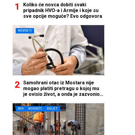
Koliko će novca dobiti svaki
pripadnik HVO-a i Armije i koje su
sve opcije moguće? Evo odgovora
NOVOSTI
Samohrani otac iz Mostara nije
mogao platiti pretragu o kojoj mu
je ovisio život, a onda je zazvonio
telefon…
BIH
NOVOSTI
SVIJET