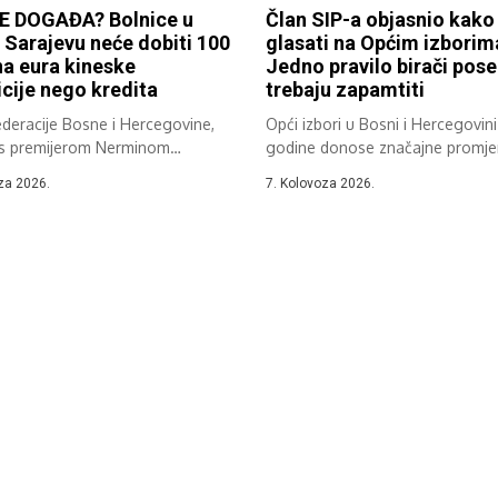
E DOGAĐA? Bolnice u
Član SIP-a objasnio kako
i Sarajevu neće dobiti 100
glasati na Općim izborim
na eura kineske
Jedno pravilo birači pos
icije nego kredita
trebaju zapamtiti
deracije Bosne i Hercegovine,
Opći izbori u Bosni i Hercegovin
 s premijerom Nerminom
godine donose značajne promjen
, već...
za 2026.
7. Kolovoza 2026.