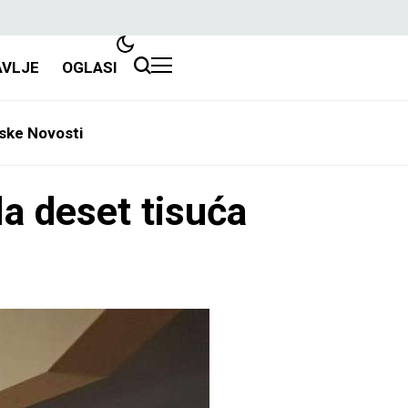
AVLJE
OGLASI
ske Novosti
la deset tisuća