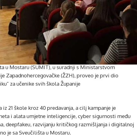
šta u Mostaru (SUMIT), u suradnji s Ministarstvom
nije Zapadnohercegovačke (ŽZH), proveo je prvi dio
ku” za učenike svih škola Županije
 iz 21 škole kroz 40 predavanja, a cilj kampanje je
neta i alata umjetne inteligencije, cyber sigurnosti među
, deepfakeu, razvijanju kritičkog razmišljanja i digitalnoj
eno je sa Sveučilišta u Mostaru.