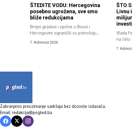
ŠTEDITE VODU: Hercegovina
ŠTO S
posebno ugrožena, sve smo
Livnu 
bliže redukcijama
miliju
invest
Brojni gradovi i općine u Bosni i
Hercegovini ograničili su potrošnju
Vlada Fe
vode...
na čelu
7. Kolovoza 2026.
Nekšićem
7. Kolovo
Zabranjeno preuzimanje sadržaja bez dozvole izdavača.
Email: redakcija@pogled.ba