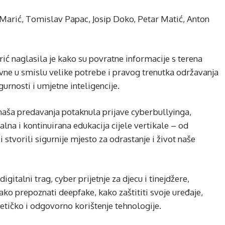
Marić, Tomislav Papac, Josip Doko, Petar Matić, Anton
 naglasila je kako su povratne informacije s terena
vne u smislu velike potrebe i pravog trenutka održavanja
rnosti i umjetne inteligencije.
 naša predavanja potaknula prijave cyberbullyinga,
lna i kontinuirana edukacija cijele vertikale – od
 stvorili sigurnije mjesto za odrastanje i život naše
gitalni trag, cyber prijetnje za djecu i tinejdžere,
ako prepoznati deepfake, kako zaštititi svoje uređaje,
etičko i odgovorno korištenje tehnologije.