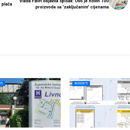
Vlada FBiH objavila spisak: Ovo je novih 100
 plaća
proizvoda sa 'zaključanim' cijenama
TI
NOVOSTI