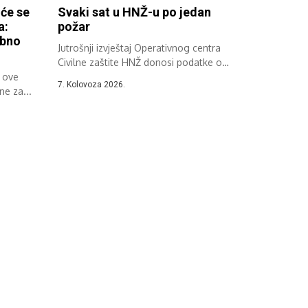
 će se
Svaki sat u HNŽ-u po jedan
a:
požar
ebno
Jutrošnji izvještaj Operativnog centra
Civilne zaštite HNŽ donosi podatke o
i ove
požarima u...
7. Kolovoza 2026.
e za...