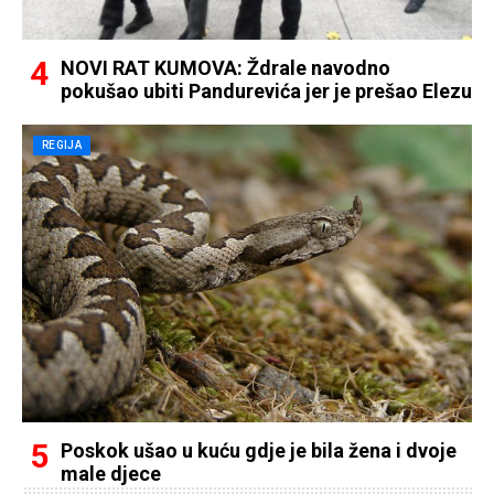
NOVI RAT KUMOVA: Ždrale navodno
pokušao ubiti Pandurevića jer je prešao Elezu
REGIJA
Poskok ušao u kuću gdje je bila žena i dvoje
male djece