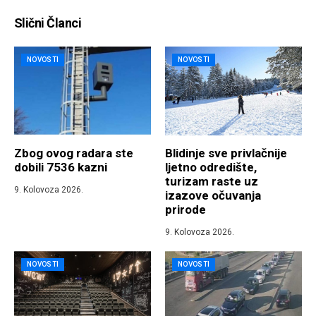
Slični Članci
NOVOSTI
NOVOSTI
Zbog ovog radara ste
Blidinje sve privlačnije
dobili 7536 kazni
ljetno odredište,
turizam raste uz
9. Kolovoza 2026.
izazove očuvanja
prirode
9. Kolovoza 2026.
NOVOSTI
NOVOSTI