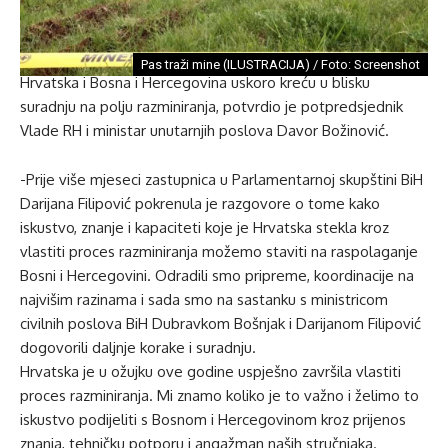
Pas traži mine (ILUSTRACIJA) / Foto: Screenshot
Hrvatska i Bosna i Hercegovina uskoro kreću u blisku
suradnju na polju razminiranja, potvrdio je potpredsjednik
Vlade RH i ministar unutarnjih poslova Davor Božinović.
-Prije više mjeseci zastupnica u Parlamentarnoj skupštini BiH
Darijana Filipović pokrenula je razgovore o tome kako
iskustvo, znanje i kapaciteti koje je Hrvatska stekla kroz
vlastiti proces razminiranja možemo staviti na raspolaganje
Bosni i Hercegovini. Odradili smo pripreme, koordinacije na
najvišim razinama i sada smo na sastanku s ministricom
civilnih poslova BiH Dubravkom Bošnjak i Darijanom Filipović
dogovorili daljnje korake i suradnju.
Hrvatska je u ožujku ove godine uspješno završila vlastiti
proces razminiranja. Mi znamo koliko je to važno i želimo to
iskustvo podijeliti s Bosnom i Hercegovinom kroz prijenos
znanja, tehničku potporu i angažman naših stručnjaka.