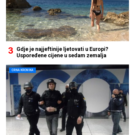
Gdje je najjeftinije ljetovati u Europi?
Uspoređene cijene u sedam zemalja
CRNA KRONIKA