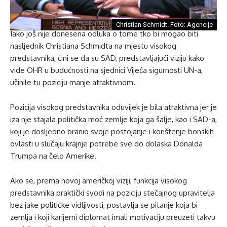
Christian Schmidt. Foto: Agencije
Iako još nije donesena odluka o tome tko bi mogao biti
nasljednik Christiana Schmidta na mjestu visokog
predstavnika, čini se da su SAD, predstavljajući viziju kako
vide OHR u budućnosti na sjednici Vijeća sigurnosti UN-a,
učinile tu poziciju manje atraktivnom.
Pozicija visokog predstavnika oduvijek je bila atraktivna jer je
iza nje stajala politička moć zemlje koja ga šalje, kao i SAD-a,
koji je dosljedno branio svoje postojanje i korištenje bonskih
ovlasti u slučaju krajnje potrebe sve do dolaska Donalda
Trumpa na čelo Amerike.
Ako se, prema novoj američkoj viziji, funkcija visokog
predstavnika praktički svodi na poziciju stečajnog upravitelja
bez jake političke vidljivosti, postavlja se pitanje koja bi
zemlja i koji karijerni diplomat imali motivaciju preuzeti takvu