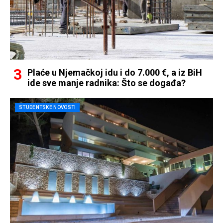
Plaće u Njemačkoj idu i do 7.000 €, a iz BiH
ide sve manje radnika: Što se događa?
STUDENTSKE NOVOSTI