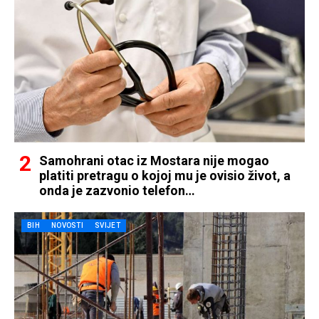
Samohrani otac iz Mostara nije mogao
platiti pretragu o kojoj mu je ovisio život, a
onda je zazvonio telefon…
BIH
NOVOSTI
SVIJET