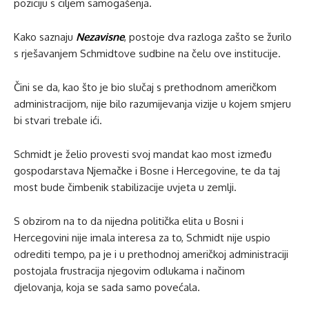
poziciju s ciljem samogašenja.
Kako saznaju
Nezavisne
, postoje dva razloga zašto se žurilo
s rješavanjem Schmidtove sudbine na čelu ove institucije.
Čini se da, kao što je bio slučaj s prethodnom američkom
administracijom, nije bilo razumijevanja vizije u kojem smjeru
bi stvari trebale ići.
Schmidt je želio provesti svoj mandat kao most između
gospodarstava Njemačke i Bosne i Hercegovine, te da taj
most bude čimbenik stabilizacije uvjeta u zemlji.
S obzirom na to da nijedna politička elita u Bosni i
Hercegovini nije imala interesa za to, Schmidt nije uspio
odrediti tempo, pa je i u prethodnoj američkoj administraciji
postojala frustracija njegovim odlukama i načinom
djelovanja, koja se sada samo povećala.