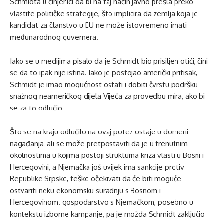
Schmidta u činjenici da bi na taj način javno prešla preko
vlastite političke strategije, što implicira da zemlja koja je
kandidat za članstvo u EU ne može istovremeno imati
međunarodnog guvernera.
Iako se u medijima pisalo da je Schmidt bio prisiljen otići, čini
se da to ipak nije istina. Iako je postojao američki pritisak,
Schmidt je imao mogućnost ostati i dobiti čvrstu podršku
snažnog neameričkog dijela Vijeća za provedbu mira, ako bi
se za to odlučio.
Što se na kraju odlučilo na ovaj potez ostaje u domeni
nagađanja, ali se može pretpostaviti da je u trenutnim
okolnostima u kojima postoji strukturna kriza vlasti u Bosni i
Hercegovini, a Njemačka još uvijek ima sankcije protiv
Republike Srpske, teško očekivati ​​da će biti moguće
ostvariti neku ekonomsku suradnju s Bosnom i
Hercegovinom. gospodarstvo s Njemačkom, posebno u
kontekstu izborne kampanje, pa je možda Schmidt zaključio