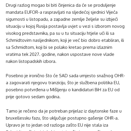
Drugi razlog mogao bi biti činjenica da će se produljenje
mandata EUFOR-a raspravljati na sljedećoj sjednici Vijeća
sigurnosti u listopadu, a zapadne zemlje željele su izbjeći
situaciju u kojoj Rusija postavlja uvjet u vezi s izborom novog
visokog predstavnika, pa su u tu situaciju htjele ući ili sa
Schmidtovim nasljednikom, koji je već bio dobro etabliran, ili
sa Schmidtom, koji bi se polako kretao prema izlaznim
vratima tek 2027. godine, nakon uspostave nove vlade
nakon listopadskih izbora.
Posebno je ironično što će SAD sada umjesto snažnog OHR-
a zagovarati njegovu tranziciju, što je službena politika EU,
posebno potvrđena u Mišljenju o kandidaturi BiH za EU od
prije gotovo sedam godina.
Tamo je rečeno da je potreban prijelaz iz daytonske faze u
bruxellessku fazu, što uključuje postupno gašenje OHR-a.
Upravo je to jedan od razloga zašto EU nije stala iza