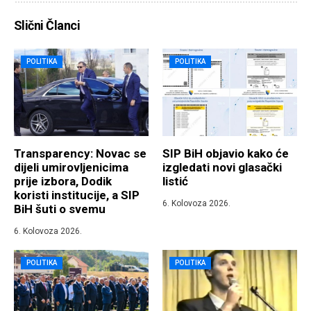
Slični Članci
POLITIKA
POLITIKA
Transparency: Novac se
SIP BiH objavio kako će
dijeli umirovljenicima
izgledati novi glasački
prije izbora, Dodik
listić
koristi institucije, a SIP
6. Kolovoza 2026.
BiH šuti o svemu
6. Kolovoza 2026.
POLITIKA
POLITIKA