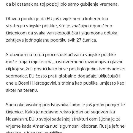
da bi ostanak na toj poziciji bio samo gubljenje vremena.
Glavna poruka je da EU još uvijek nema koherentnu
strategiju vanjske politike, što je značajno ograničeno
činjenicom da svaka vanjskopolitička i sigurnosna odluka
zahtijeva jednoglasnu podršku svih 27 članica.
S obzirom na to da proces usklađivanja vanjske politike
može trajati mjesecima, a istovremeno razvodnjava glavni
cilj koji se želi postići kako bi se postiglo jedinstvo dvadeset
sedmorice, EU često prati globalne događaje, uključujući i
one u Bosni i Hercegovini, s tribina kao publika, umjesto kao
akter na terenu.
Saga oko visokog predstavnika samo je još jedan primjer te
činjenice. Kako je nedavno rekao jedan od sugovornika
Nezavisnih, EU u svojoj sadašnjoj strukturi osmišljena je za
vrijeme kada Amerika nudi sigurnosni kišobran, Rusija jeftine