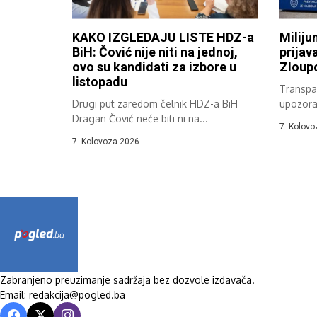
KAKO IZGLEDAJU LISTE HDZ-a
Miliju
BiH: Čović nije niti na jednoj,
prijav
ovo su kandidati za izbore u
Zloupo
listopadu
Transpar
Drugi put zaredom čelnik HDZ-a BiH
upozora
Dragan Čović neće biti ni na...
zabiljež
7. Kolovo
7. Kolovoza 2026.
Zabranjeno preuzimanje sadržaja bez dozvole izdavača.
Email: redakcija@pogled.ba