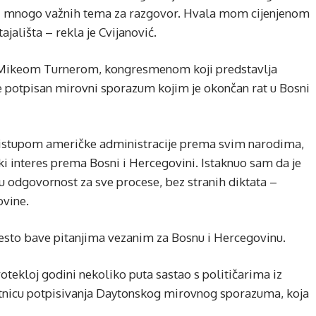
ali mnogo važnih tema za razgovor. Hvala mom cijenjenom
ajališta – rekla je Cvijanović.
 s Mikeom Turnerom, kongresmenom koji predstavlja
 je potpisan mirovni sporazum kojim je okončan rat u Bosni
ristupom američke administracije prema svim narodima,
ki interes prema Bosni i Hercegovini. Istaknuo sam da je
u odgovornost za sve procese, bez stranih diktata –
ovine.
često bave pitanjima vezanim za Bosnu i Hercegovinu.
otekloj godini nekoliko puta sastao s političarima iz
jetnicu potpisivanja Daytonskog mirovnog sporazuma, koja