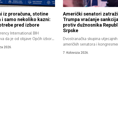
ni iz proračuna, stotine
Američki senatori zatraži
a i samo nekoliko kazni:
Trumpa vraćanje sankcij
trebe pred izbore
protiv dužnosnika Republ
Srpske
ency International BIH
va da je od objave Općih izbora
Dvostranačka skupina utjecajnih
eno oko...
američkih senatora i kongresm
za 2026.
zatražila je od administracije
7. Kolovoza 2026.
američkog...