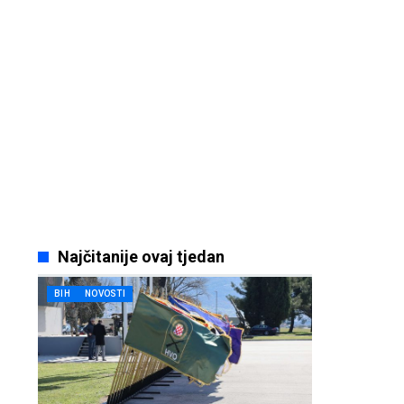
Najčitanije ovaj tjedan
BIH
NOVOSTI