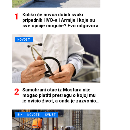
Koliko će novca dobiti svaki
pripadnik HVO-a i Armije i koje su
sve opcije moguće? Evo odgovora
NOVOSTI
Samohrani otac iz Mostara nije
mogao platiti pretragu o kojoj mu
je ovisio život, a onda je zazvonio
telefon…
BIH
NOVOSTI
SVIJET