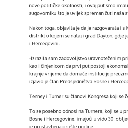
nove političke okolnosti, i ovaj put smo im
sugovorniku što je uvijek spreman čuti naša st
Nakon toga, objavila je da je razgovarala i
distrikt u kojem se nalazi grad Dayton, gdje
i Hercegovini.
-Izrazila sam zadovoljstvo uravnoteženim p
kao i činjenicom da prvi put postoji ekonoms
krajnje vrijeme da domaće institucije preuzm
izjavio je član Predsjedništva Bosne i Herceg
Tenney i Turner su članovi Kongresa koji se 
To se posebno odnosi na Turnera, koji se u pr
Bosne i Hercegovine, imajući u vidu 30. obl
je proslavljena prošle godine.