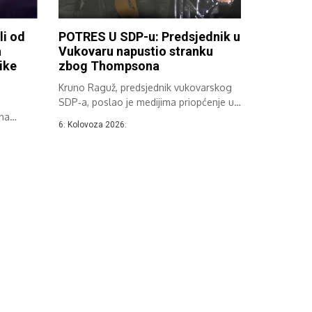
li od
POTRES U SDP-u: Predsjednik u
a
Vukovaru napustio stranku
ike
zbog Thompsona
Kruno Raguž, predsjednik vukovarskog
SDP‑a, poslao je medijima priopćenje u
ena
kojem je...
6. Kolovoza 2026.