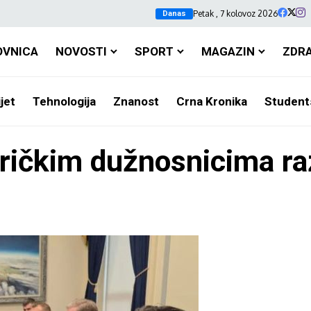
Petak , 7 kolovoz 2026
Danas
OVNICA
NOVOSTI
SPORT
MAGAZIN
ZDR
jet
Tehnologija
Znanost
Crna Kronika
Student
ričkim dužnosnicima ra