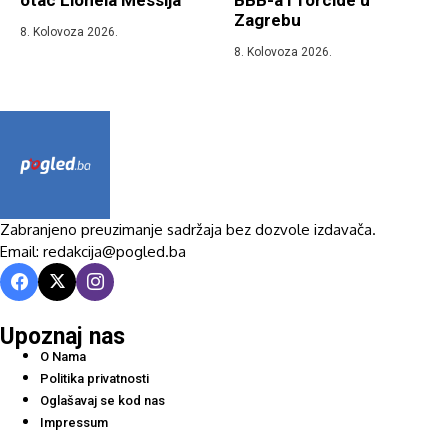
otac Lionela Messija
BBB-a i Torcide u
Zagrebu
8. Kolovoza 2026.
8. Kolovoza 2026.
Zabranjeno preuzimanje sadržaja bez dozvole izdavača.
Email: redakcija@pogled.ba
Upoznaj nas
O Nama
Politika privatnosti
Oglašavaj se kod nas
Impressum