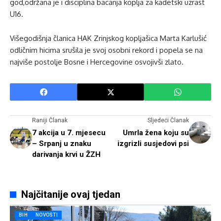
god,održana je i disciplina bacanja koplja za kadetski uzrast
U16.
Višegodišnja članica HAK Zrinjskog kopljašica Marta Karlušić
odličnim hicima srušila je svoj osobni rekord i popela se na
najviše postolje Bosne i Hercegovine osvojivši zlato.
Raniji Članak
Sljedeći Članak
7 akcija u 7. mjesecu
Umrla žena koju su
– Srpanj u znaku
izgrizli susjedovi psi
darivanja krvi u ŽZH
Najčitanije ovaj tjedan
BIH
NOVOSTI