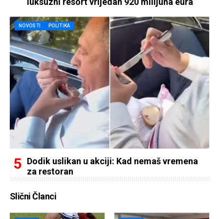
luksuzni resort vrijedan 920 milijuna eura
NOVOSTI
POLITIKA
Dodik uslikan u akciji: Kad nemaš vremena
za restoran
Slični Članci