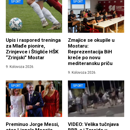
SPORT
SPORT
​Upis i raspored treninga
Zmajice se okupile u
za Mlađe pionire,
Mostaru:
Zrinjevce i Štigliće HŠK
Reprezentacija BiH
“Zrinjski” Mostar
kreće po novu
mediteransku priču
9. Kolovoza 2026.
9. Kolovoza 2026.
SPORT
SPORT
Preminuo Jorge Messi,
VIDEO: Velika tučnjava