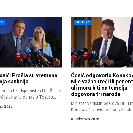
KA
POLITIKA
ović: Prošla su vremena
Ćosić odgovorio Konakov
ja sankcija
Nije važno treći ili pet ent
ali mora biti na temelju
lanica Predsjedništva BiH Željka
dogovora tri naroda
ić izjavila je danas u Tesliću
Ministar vanjskih poslova BiH E
za 2026.
Konaković izjavio je u petak kako 
8. Kolovoza 2026.