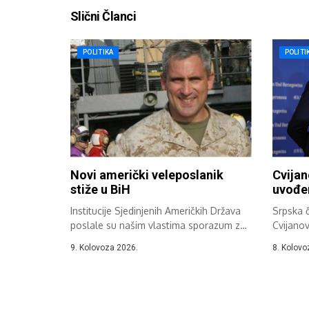
Slični Članci
POLITIKA
POLITI
Novi američki veleposlanik
Cvijan
stiže u BiH
uvođen
Institucije Sjedinjenih Američkih Država
Srpska č
poslale su našim vlastima sporazum za
Cvijanov
Ronalda Johnsona,...
da...
9. Kolovoza 2026.
8. Kolovo