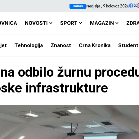
Nedjelja , 9 kolovoz 2026
Danas
OVNICA
NOVOSTI
SPORT
MAGAZIN
ZDR
jet
Tehnologija
Znanost
Crna Kronika
Student
vna odbilo žurnu proced
oske infrastrukture