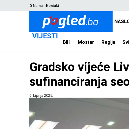
O Nama
Kontakt
NASL
VIJESTI
BiH
Mostar
Regija
Svi
Gradsko vijeće Li
sufinanciranja se
6. Lipnja 2025.