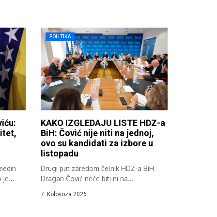
POLITIKA
iću:
KAKO IZGLEDAJU LISTE HDZ-a
itet,
BiH: Čović nije niti na jednoj,
ovo su kandidati za izbore u
listopadu
lmedin
Drugi put zaredom čelnik HDZ-a BiH
je...
Dragan Čović neće biti ni na...
7. Kolovoza 2026.