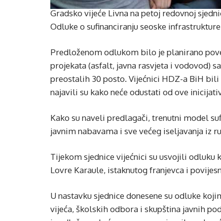
Gradsko vijeće Livna na petoj redovnoj sjedn
Odluke o sufinanciranju seoske infrastrukture
Predloženom odlukom bilo je planirano poveća
projekata (asfalt, javna rasvjeta i vodovod) s
preostalih 30 posto. Vijećnici HDZ-a BiH bili
najavili su kako neće odustati od ove inicijati
Kako su naveli predlagači, trenutni model suf
javnim nabavama i sve većeg iseljavanja iz ru
Tijekom sjednice vijećnici su usvojili odluk
Lovre Karaule, istaknutog franjevca i povijesn
U nastavku sjednice donesene su odluke koji
vijeća, školskih odbora i skupština javnih p