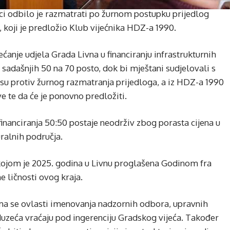
ici odbilo je razmatrati po žurnom postupku prijedlog
, koji je predložio Klub vijećnika HDZ-a 1990.
nje udjela Grada Livna u financiranju infrastrukturnih
a sadašnjih 50 na 70 posto, dok bi mještani sudjelovali s
 su protiv žurnog razmatranja prijedloga, a iz HDZ-a 1990
ve te da će je ponovno predložiti.
inanciranja 50:50 postaje neodrživ zbog porasta cijena u
ralnih područja.
u kojom je 2025. godina u Livnu proglašena Godinom fra
e ličnosti ovog kraja.
ma se ovlasti imenovanja nadzornih odbora, upravnih
oduzeća vraćaju pod ingerenciju Gradskog vijeća. Također