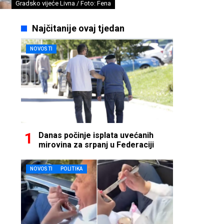
Gradsko vijeće Livna / Foto: Fena
Najčitanije ovaj tjedan
NOVOSTI
Danas počinje isplata uvećanih
mirovina za srpanj u Federaciji
NOVOSTI
POLITIKA