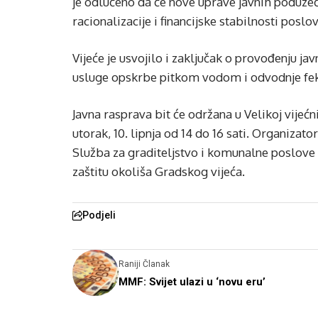
je odlučeno da će nove uprave javnih poduzeća
racionalizacije i financijske stabilnosti poslov
Vijeće je usvojilo i zaključak o provođenju j
usluge opskrbe pitkom vodom i odvodnje fek
Javna rasprava bit će održana u Velikoj vijećni
utorak, 10. lipnja od 14 do 16 sati. Organiza
Služba za graditeljstvo i komunalne poslove 
zaštitu okoliša Gradskog vijeća.
Podjeli
Raniji Članak
MMF: Svijet ulazi u ‘novu eru’