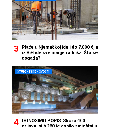
Plaće u Njemačkoj idu i do 7.000 €, a
iz BiH ide sve manje radnika: Što se
događa?
STUDENTSKE NOVOSTI
DONOSIMO POPIS: Skoro 400
prijava, njih 260 je dobilo smještaj u