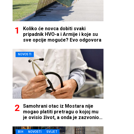
Koliko će novca dobiti svaki
pripadnik HVO-a i Armije i koje su
sve opcije moguće? Evo odgovora
NOVOSTI
Samohrani otac iz Mostara nije
mogao platiti pretragu o kojoj mu
je ovisio život, a onda je zazvonio
telefon…
BIH
NOVOSTI
SVIJET