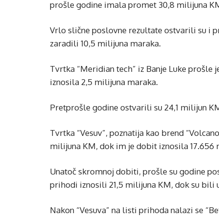
prošle godine imala promet 30,8 milijuna KM,
Vrlo slične poslovne rezultate ostvarili su i 
zaradili 10,5 milijuna maraka.
Tvrtka “Meridian tech” iz Banje Luke prošle j
iznosila 2,5 milijuna maraka.
Pretprošle godine ostvarili su 24,1 milijun K
Tvrtka “Vesuv”, poznatija kao brend “Volcanob
milijuna KM, dok im je dobit iznosila 17.656
Unatoč skromnoj dobiti, prošle su godine pos
prihodi iznosili 21,5 milijuna KM, dok su bil
Nakon “Vesuva” na listi prihoda nalazi se “Be