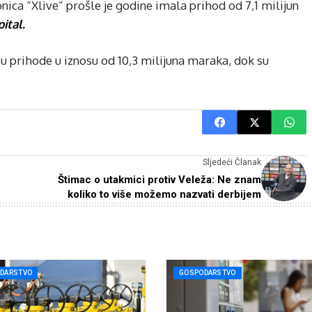
nica “Xlive” prošle je godine imala prihod od 7,1 milijun
ital.
su prihode u iznosu od 10,3 milijuna maraka, dok su
Sljedeći Članak
Štimac o utakmici protiv Veleža: Ne znam
koliko to više možemo nazvati derbijem
DARSTVO
GOSPODARSTVO