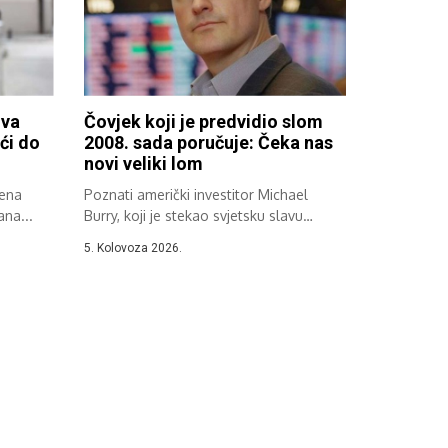
iva
Čovjek koji je predvidio slom
ći do
2008. sada poručuje: Čeka nas
novi veliki lom
jena
Poznati američki investitor Michael
ana...
Burry, koji je stekao svjetsku slavu
zahvaljujući svojoj...
5. Kolovoza 2026.