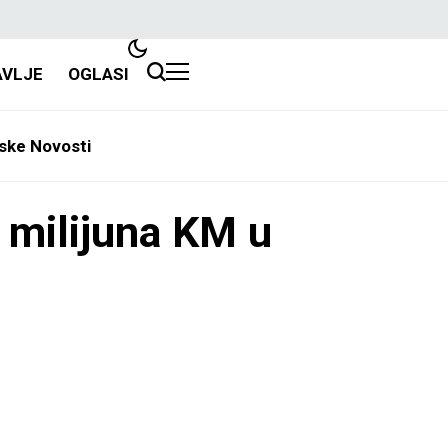
AVLJE
OGLASI
ske Novosti
2 milijuna KM u