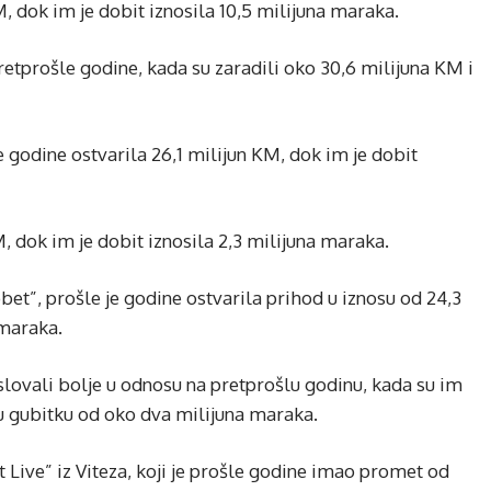
 dok im je dobit iznosila 10,5 milijuna maraka.
pretprošle godine, kada su zaradili oko 30,6 milijuna KM i
e godine ostvarila 26,1 milijun KM, dok im je dobit
M, dok im je dobit iznosila 2,3 milijuna maraka.
et”, prošle je godine ostvarila prihod u iznosu od 24,3
 maraka.
lovali bolje u odnosu na pretprošlu godinu, kada su im
i u gubitku od oko dva milijuna maraka.
t Live” iz Viteza, koji je prošle godine imao promet od