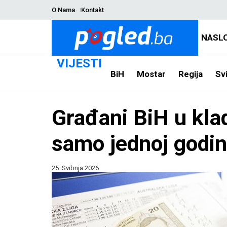
O Nama
Kontakt
NASL
VIJESTI
BiH
Mostar
Regija
Svi
Građani BiH u kla
samo jednoj godin
25. Svibnja 2026.