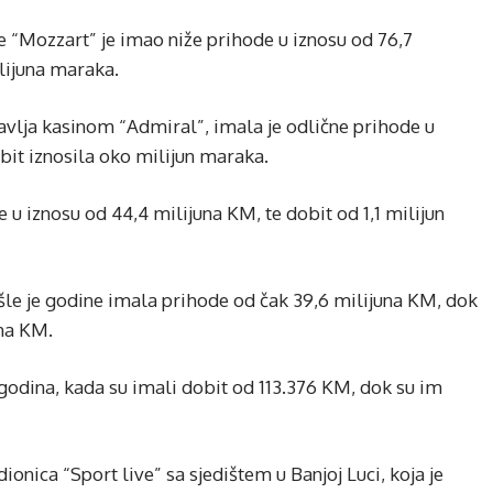
 “Mozzart” je imao niže prihode u iznosu od 76,7
ilijuna maraka.
avlja kasinom “Admiral”, imala je odlične prihode u
bit iznosila oko milijun maraka.
 u iznosu od 44,4 milijuna KM, te dobit od 1,1 milijun
šle je godine imala prihode od čak 39,6 milijuna KM, dok
una KM.
4. godina, kada su imali dobit od 113.376 KM, dok su im
onica “Sport live” sa sjedištem u Banjoj Luci, koja je