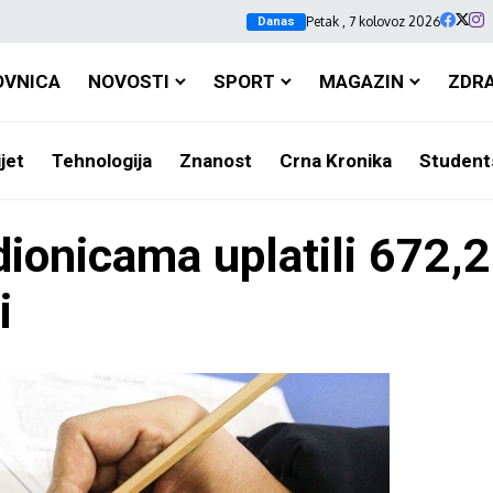
Petak , 7 kolovoz 2026
Danas
OVNICA
NOVOSTI
SPORT
MAGAZIN
ZDR
jet
Tehnologija
Znanost
Crna Kronika
Student
dionicama uplatili 672,
i