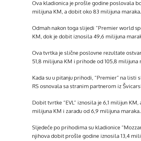
Ova kladionica je prošle godine poslovala bol
milijuna KM, a dobit oko 83 milijuna maraka
Odmah nakon toga slijedi “Premier world sport
KM, dok je dobit iznosila 49,6 milijuna mara
Ova tvrtka je slične poslovne rezultate ostvar
51,8 milijuna KM i prihode od 105,8 milijuna
Kada su u pitanju prihodi, “Premier” na listi sl
RS osnovala sa stranim partnerom iz Švicars
Dobit tvrtke “EVL” iznosila je 6,1 milijun KM,
milijuna KM i zaradu od 6,9 milijuna maraka.
Sljedeće po prihodima su kladionice “Mozzar
njihova dobit prošle godine iznosila 13,4 mil