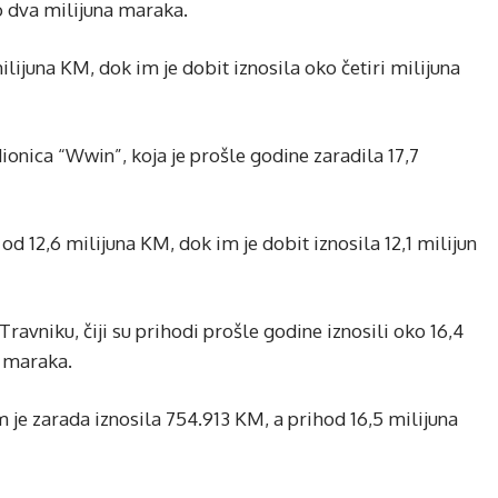
o dva milijuna maraka.
ijuna KM, dok im je dobit iznosila oko četiri milijuna
dionica “Wwin”, koja je prošle godine zaradila 17,7
od 12,6 milijuna KM, dok im je dobit iznosila 12,1 milijun
 Travniku, čiji su prihodi prošle godine iznosili oko 16,4
9 maraka.
 je zarada iznosila 754.913 KM, a prihod 16,5 milijuna