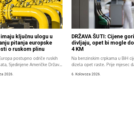
 imaju ključnu ulogu u
DRŽAVA ŠUTI: Cijene gor
anju pitanja europske
divljaju, opet bi mogle do
sti o ruskom plinu
4 KM
Europa postupno odriče ruskih
Na benzinskim crpkama u BiH ci
ata, Sjedinjene Američke Države
dizela opet raste. Prije mjesec d
postaju...
za 2026.
6. Kolovoza 2026.