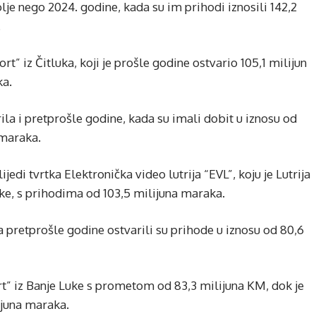
je nego 2024. godine, kada su im prihodi iznosili 142,2
.
” iz Čitluka, koji je prošle godine ostvario 105,1 milijun
ka.
ila i pretprošle godine, kada su imali dobit u iznosu od
 maraka.
ijedi tvrtka Elektronička video lutrija “EVL”, koju je Lutrija
ke, s prihodima od 103,5 milijuna maraka.
 a pretprošle godine ostvarili su prihode u iznosu od 80,6
t” iz Banje Luke s prometom od 83,3 milijuna KM, dok je
ijuna maraka.