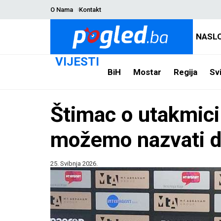
O Nama
Kontakt
NASL
VIJESTI
BiH
Mostar
Regija
Svi
Štimac o utakmici
možemo nazvati d
25. Svibnja 2026.