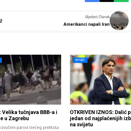
Sljedeći Članak
,2
Amerikanci napali Iran
SPORT
 Velika tučnjava BBB-a i
OTKRIVEN IZNOS: Dalić p
de u Zagrebu
jedan od najplaćenijih iz
na svijetu
izvučeni parovi trećeg pretkola