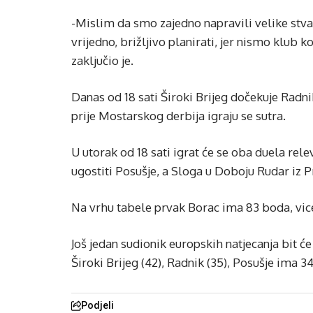
-Mislim da smo zajedno napravili velike stvari
vrijedno, brižljivo planirati, jer nismo klu
zaključio je.
Danas od 18 sati Široki Brijeg dočekuje Radnik
prije Mostarskog derbija igraju se sutra.
U utorak od 18 sati igrat će se oba duela rel
ugostiti Posušje, a Sloga u Doboju Rudar iz P
Na vrhu tabele prvak Borac ima 83 boda, vice
Još jedan sudionik europskih natjecanja bit će
Široki Brijeg (42), Radnik (35), Posušje ima 3
Podjeli