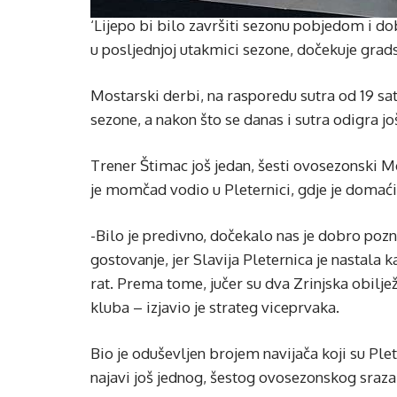
‘Lijepo bi bilo završiti sezonu pobjedom i dob
u posljednjoj utakmici sezone, dočekuje grads
Mostarski derbi, na rasporedu sutra od 19 sat
sezone, a nakon što se danas i sutra odigra j
Trener Štimac još jedan, šesti ovosezonski M
je momčad vodio u Pleternici, gdje je domaći
-Bilo je predivno, dočekalo nas je dobro poz
gostovanje, jer Slavija Pleternica je nastala k
rat. Prema tome, jučer su dva Zrinjska obiljež
kluba – izjavio je strateg viceprvaka.
Bio je oduševljen brojem navijača koji su Plet
najavi još jednog, šestog ovosezonskog sraza