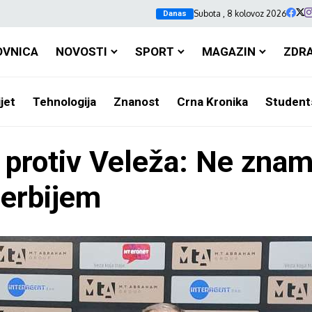
Subota , 8 kolovoz 2026
Danas
OVNICA
NOVOSTI
SPORT
MAGAZIN
ZDR
jet
Tehnologija
Znanost
Crna Kronika
Student
 protiv Veleža: Ne znam 
erbijem