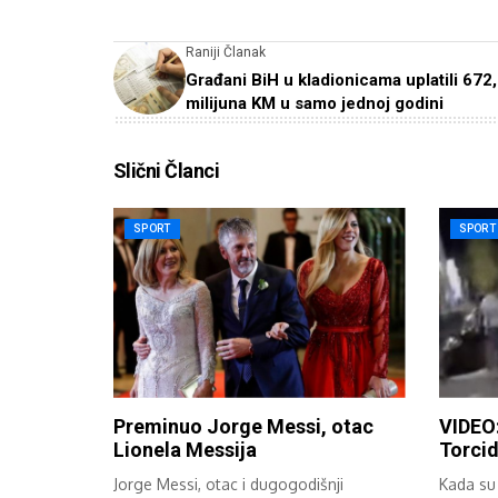
Raniji Članak
Građani BiH u kladionicama uplatili 672
milijuna KM u samo jednoj godini
Slični Članci
SPORT
SPORT
Preminuo Jorge Messi, otac
VIDEO:
Lionela Messija
Torci
Jorge Messi, otac i dugogodišnji
Kada su 