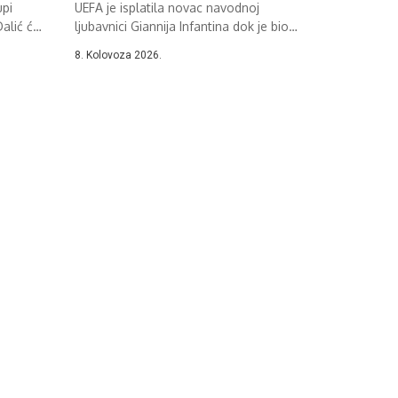
upi
UEFA je isplatila novac navodnoj
Dalić će
ljubavnici Giannija Infantina dok je bio
glavni...
8. Kolovoza 2026.