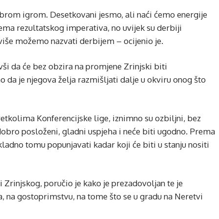
obrom igrom. Desetkovani jesmo, ali naći ćemo energije
Nema rezultatskog imperativa, no uvijek su derbiji
iše možemo nazvati derbijem – ocijenio je.
ši da će bez obzira na promjene Zrinjski biti
ao da je njegova želja razmišljati dalje u okviru onog što
retkolima Konferencijske lige, iznimno su ozbiljni, bez
 dobro posloženi, gladni uspjeha i neće biti ugodno. Prema
adno tomu popunjavati kadar koji će biti u stanju nositi
 Zrinjskog, poručio je kako je prezadovoljan te je
a, na gostoprimstvu, na tome što se u gradu na Neretvi