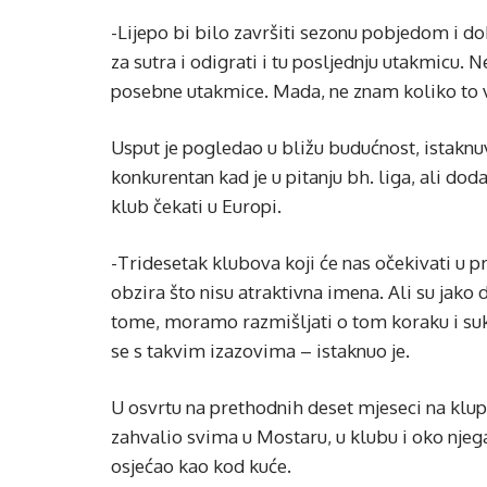
-Lijepo bi bilo završiti sezonu pobjedom i d
za sutra i odigrati i tu posljednju utakmicu. 
posebne utakmice. Mada, ne znam koliko to v
Usput je pogledao u bližu budućnost, istaknuv
konkurentan kad je u pitanju bh. liga, ali dod
klub čekati u Europi.
-Tridesetak klubova koji će nas očekivati u p
obzira što nisu atraktivna imena. Ali su jako
tome, moramo razmišljati o tom koraku i sukl
se s takvim izazovima – istaknuo je.
U osvrtu na prethodnih deset mjeseci na klupi
zahvalio svima u Mostaru, u klubu i oko njeg
osjećao kao kod kuće.