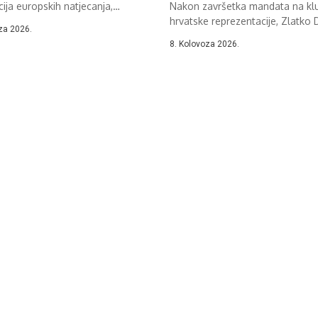
acija europskih natjecanja,
Nakon završetka mandata na kl
u svi...
hrvatske reprezentacije, Zlatko 
za 2026.
karijeru nastaviti...
8. Kolovoza 2026.