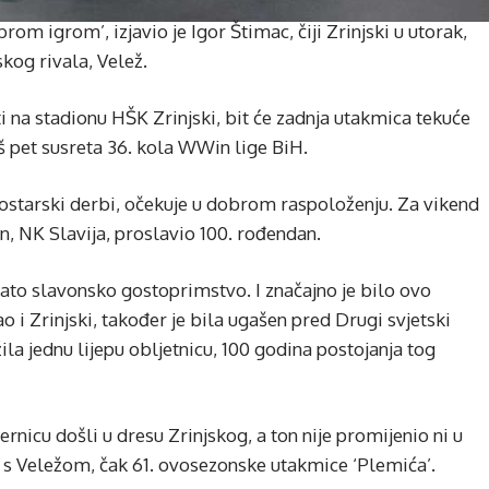
rom igrom’, izjavio je Igor Štimac, čiji Zrinjski u utorak,
kog rivala, Velež.
i na stadionu HŠK Zrinjski, bit će zadnja utakmica tekuće
oš pet susreta 36. kola WWin lige BiH.
ostarski derbi, očekuje u dobrom raspoloženju. Za vikend
n, NK Slavija, proslavio 100. rođendan.
nato slavonsko gostoprimstvo. I značajno je bilo ovo
ao i Zrinjski, također je bila ugašen pred Drugi svjetski
ila jednu lijepu obljetnicu, 100 godina postojanja tog
ernicu došli u dresu Zrinjskog, a ton nije promijenio ni u
 s Veležom, čak 61. ovosezonske utakmice ‘Plemića’.