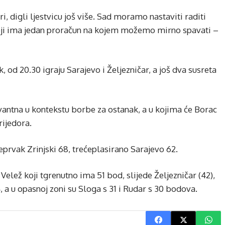
, digli ljestvicu još više. Sad moramo nastaviti raditi
b koji ima jedan proračun na kojem možemo mirno spavati –
, od 20.30 igraju Sarajevo i Željezničar, a još dva susreta
evantna u kontekstu borbe za ostanak, a u kojima će Borac
rijedora.
prvak Zrinjski 68, trećeplasirano Sarajevo 62.
 Velež koji tgrenutno ima 51 bod, slijede Željezničar (42),
4, a u opasnoj zoni su Sloga s 31 i Rudar s 30 bodova.