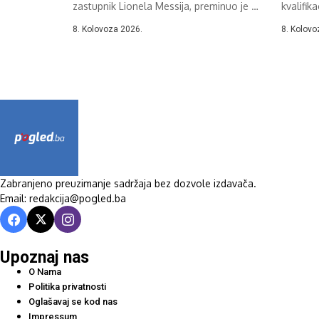
zastupnik Lionela Messija, preminuo je u
kvalifik
Rosariju...
nekako s
8. Kolovoza 2026.
8. Kolovo
Zabranjeno preuzimanje sadržaja bez dozvole izdavača.
Email: redakcija@pogled.ba
Upoznaj nas
O Nama
Politika privatnosti
Oglašavaj se kod nas
Impressum