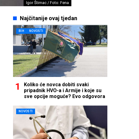
Igor Štimac / Foto: Fena
Najčitanije ovaj tjedan
BIH
NOVOSTI
Koliko će novca dobiti svaki
pripadnik HVO-a i Armije i koje su
sve opcije moguće? Evo odgovora
NOVOSTI