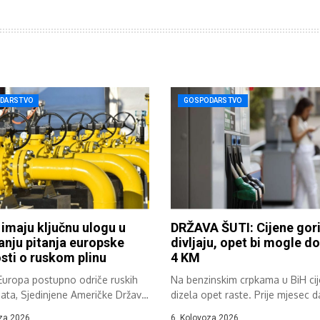
DARSTVO
GOSPODARSTVO
 imaju ključnu ulogu u
DRŽAVA ŠUTI: Cijene gor
anju pitanja europske
divljaju, opet bi mogle do
sti o ruskom plinu
4 KM
Europa postupno odriče ruskih
Na benzinskim crpkama u BiH ci
ata, Sjedinjene Američke Države
dizela opet raste. Prije mjesec d
postaju...
za 2026.
6. Kolovoza 2026.