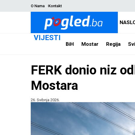
O Nama
Kontakt
NASL
VIJESTI
BiH
Mostar
Regija
Svi
FERK donio niz odl
Mostara
26. Svibnja 2026.