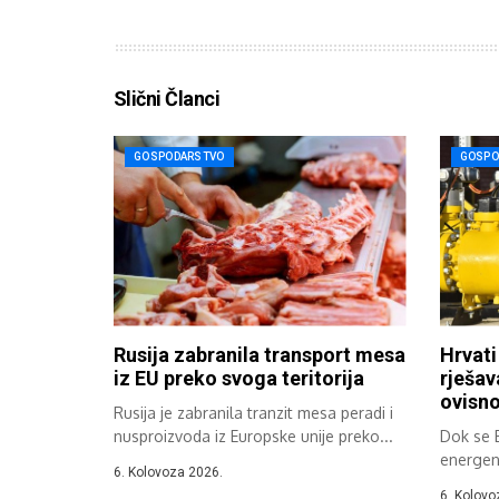
Slični Članci
GOSPODARSTVO
GOSPO
Rusija zabranila transport mesa
Hrvati
iz EU preko svoga teritorija
rješav
ovisno
Rusija je zabranila tranzit mesa peradi i
nusproizvoda iz Europske unije preko...
Dok se 
energen
6. Kolovoza 2026.
ubrzano 
6. Kolovo