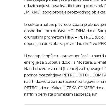
oduzimanju statusa kvalificiranog proizvođ
„M.R.M.“, zbog prodaje proizvodnog objekta
Iz sektora naftne privrede izdata je obnovlje
gospodarskom društvu HOLDINA d.o.o. Saraje
drumskim prometom HIFA – PETROL d.o.o. Sara
dopunjena dozvola za privredno društvo PERI
U postupak opšte rasprave upućeni su nacrti 
energije za Globalis d.o.o. iz Mostara, Bi-mat
Nacrt dozvole za rad (licence) za trgovanje
podnosioce zahtjeva PETROL BH OIL COMPAN
nacrti dozvola za rad (licenci) za trgovinu 
PETROL d.o.o. Kakanj i ZEKA-COMERC d.o.o. Gr
naftnih derivata drumskim saobraćajem.