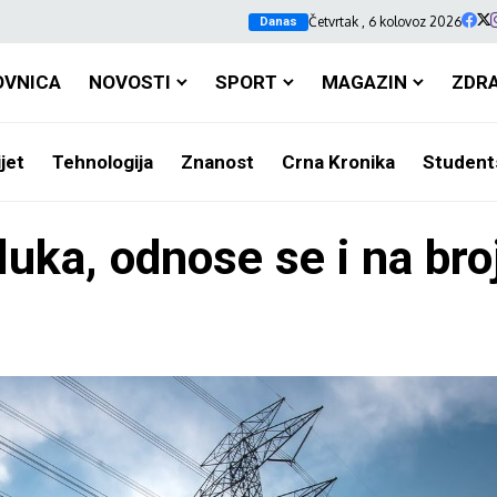
Četvrtak , 6 kolovoz 2026
Danas
OVNICA
NOVOSTI
SPORT
MAGAZIN
ZDR
jet
Tehnologija
Znanost
Crna Kronika
Student
uka, odnose se i na broj