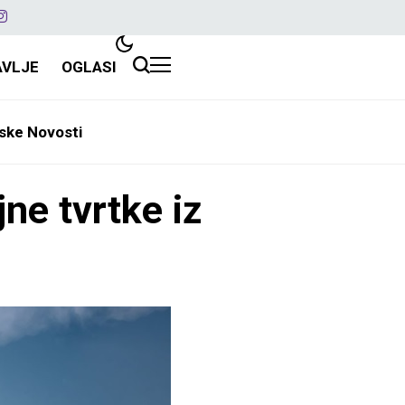
AVLJE
OGLASI
ske Novosti
ne tvrtke iz