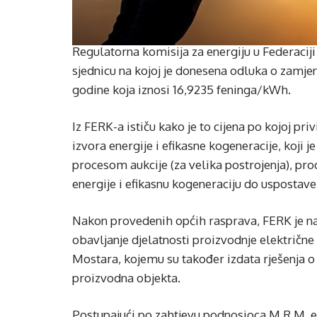
Regulatorna komisija za energiju u Federaciji
sjednicu na kojoj je donesena odluka o zamjens
godine koja iznosi 16,9235 feninga/kWh.
Iz FERK-a ističu kako je to cijena po kojoj pri
izvora energije i efikasne kogeneracije, koji 
procesom aukcije (za velika postrojenja), pro
energije i efikasnu kogeneraciju do uspostave
Nakon provedenih općih rasprava, FERK je na 
obavljanje djelatnosti proizvodnje električne 
Mostara, kojemu su također izdata rješenja o 
proizvodna objekta.
Postupajući po zahtjevu podnosioca M.R.M. ex