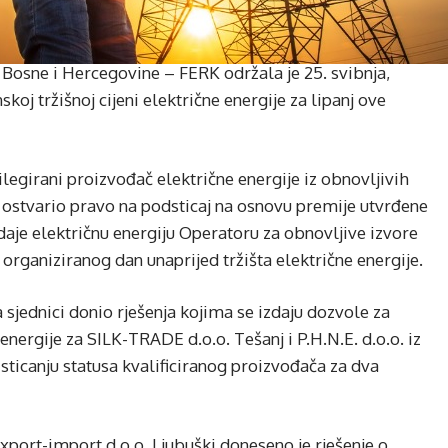
 Bosne i Hercegovine – FERK održala je 25. svibnja,
koj tržišnoj cijeni električne energije za lipanj ove
vilegirani proizvođač električne energije iz obnovljivih
je ostvario pravo na podsticaj na osnovu premije utvrđene
daje električnu energiju Operatoru za obnovljive izvore
 organiziranog dan unaprijed tržišta električne energije.
sjednici donio rješenja kojima se izdaju dozvole za
energije za SILK-TRADE d.o.o. Tešanj i P.H.N.E. d.o.o. iz
sticanju statusa kvalificiranog proizvođača za dva
port-import d.o.o. Ljubuški doneseno je rješenje o