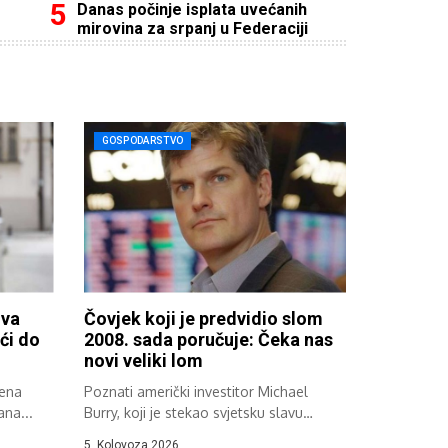
Danas počinje isplata uvećanih
mirovina za srpanj u Federaciji
GOSPODARSTVO
iva
Čovjek koji je predvidio slom
ći do
2008. sada poručuje: Čeka nas
novi veliki lom
jena
Poznati američki investitor Michael
ana...
Burry, koji je stekao svjetsku slavu
zahvaljujući svojoj...
5. Kolovoza 2026.