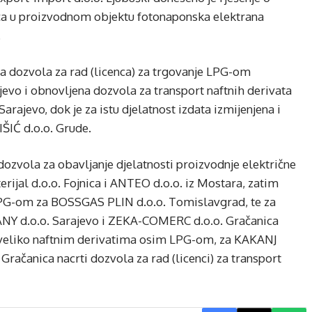
ača u proizvodnom objektu fotonaponska elektrana
.
na dozvola za rad (licenca) za trgovanje LPG-om
vo i obnovljena dozvola za transport naftnih derivata
jevo, dok je za istu djelatnost izdata izmijenjena i
ŠIĆ d.o.o. Grude.
dozvola za obavljanje djelatnosti proizvodnje električne
erijal d.o.o. Fojnica i ANTEO d.o.o. iz Mostara, zatim
 LPG-om za BOSSGAS PLIN d.o.o. Tomislavgrad, te za
Y d.o.o. Sarajevo i ZEKA-COMERC d.o.o. Gračanica
na veliko naftnim derivatima osim LPG-om, za KAKANJ
ačanica nacrti dozvola za rad (licenci) za transport