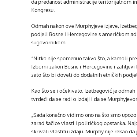
da predanost administracije teritorijalnom int
Kongresu.
Odmah nakon ove Murphyjeve izjave, Izetbegov
podjeli Bosne i Hercegovine s američkom ad
sugovornikom.
“Nitko nije spomenuo takvo što, a kamoli pre
Izborni zakon Bosne i Hercegovine i zahtjev
zato što bi doveli do dodatnih etničkih podjel
Kao što se i očekivalo, Izetbegović je odmah 
tvrdeći da se radi o izdaji i da se Murphyje
„Sada konačno vidimo ono na što smo upozor
zarad šačice vlasti i političkog opstanka. Najg
skrivali vlastitu izdaju. Murphy nije rekao da j