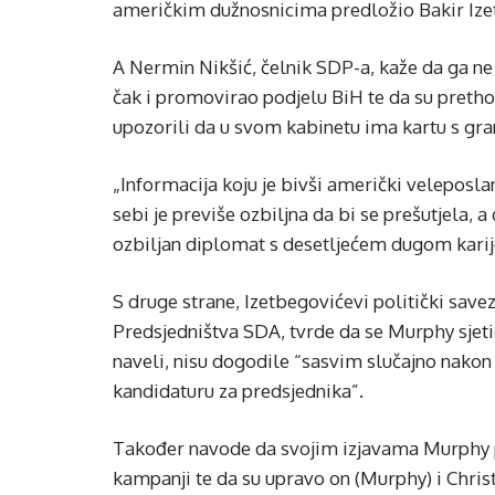
američkim dužnosnicima predložio Bakir Izet
A Nermin Nikšić, čelnik SDP-a, kaže da ga ne
čak i promovirao podjelu BiH te da su pretho
upozorili da u svom kabinetu ima kartu s gra
„Informacija koju je bivši američki veleposla
sebi je previše ozbiljna da bi se prešutjela, 
ozbiljan diplomat s desetljećem dugom karije
S druge strane, Izetbegovićevi politički save
Predsjedništva SDA, tvrde da se Murphy sjeti
naveli, nisu dogodile “sasvim slučajno nakon
kandidaturu za predsjednika”.
Također navode da svojim izjavama Murphy 
kampanji te da su upravo on (Murphy) i Christ