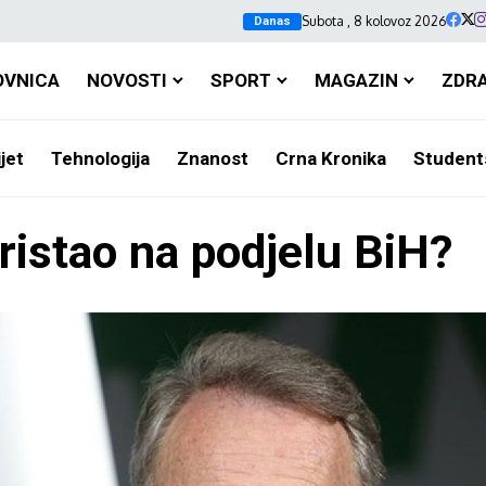
Subota , 8 kolovoz 2026
Danas
OVNICA
NOVOSTI
SPORT
MAGAZIN
ZDR
jet
Tehnologija
Znanost
Crna Kronika
Student
pristao na podjelu BiH?