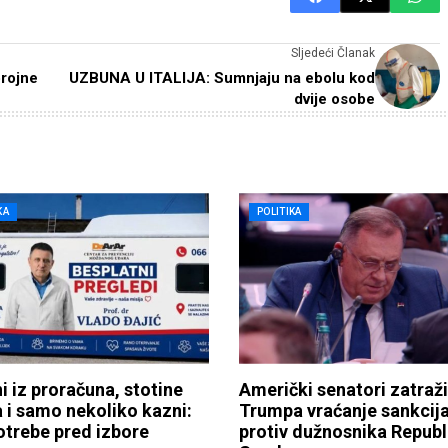
Sljedeći Članak
brojne
UZBUNA U ITALIJA: Sumnjaju na ebolu kod
dvije osobe
KA
POLITIKA
ni iz proračuna, stotine
Američki senatori zatraži
a i samo nekoliko kazni:
Trumpa vraćanje sankcij
trebe pred izbore
protiv dužnosnika Republ