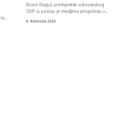
Kruno Raguž, predsjednik vukovarskog
SDP‑a, poslao je medijima priopćenje u
ena
kojem je...
6. Kolovoza 2026.