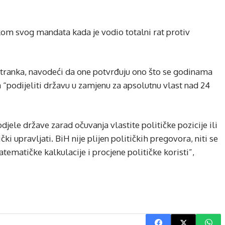
jekom svog mandata kada je vodio totalni rat protiv
stranka, navodeći da one potvrđuju ono što se godinama
podijeliti državu u zamjenu za apsolutnu vlast nad 24
jele države zarad očuvanja vlastite političke pozicije ili
i upravljati. BiH nije plijen političkih pregovora, niti se
matematičke kalkulacije i procjene političke koristi”,