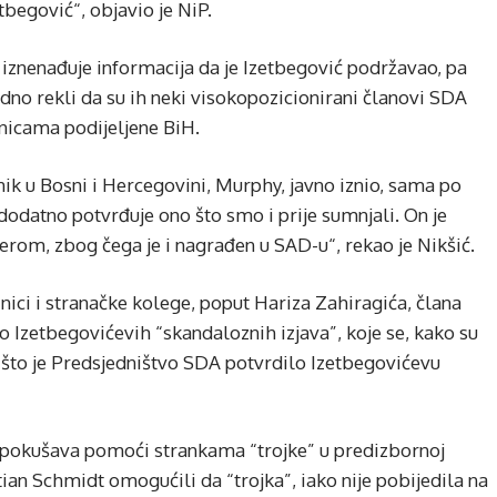
begović“, objavio je NiP.
 iznenađuje informacija da je Izetbegović podržavao, pa
dno rekli da su ih neki visokopozicionirani članovi SDA
nicama podijeljene BiH.
nik u Bosni i Hercegovini, Murphy, javno iznio, sama po
a dodatno potvrđuje ono što smo i prije sumnjali. On je
rom, zbog čega je i nagrađen u SAD-u“, rekao je Nikšić.
znici i stranačke kolege, poput Hariza Zahiragića, člana
o Izetbegovićevih “skandaloznih izjava”, koje se, kako su
 što je Predsjedništvo SDA potvrdilo Izetbegovićevu
pokušava pomoći strankama “trojke” u predizbornoj
ian Schmidt omogućili da “trojka”, iako nije pobijedila na