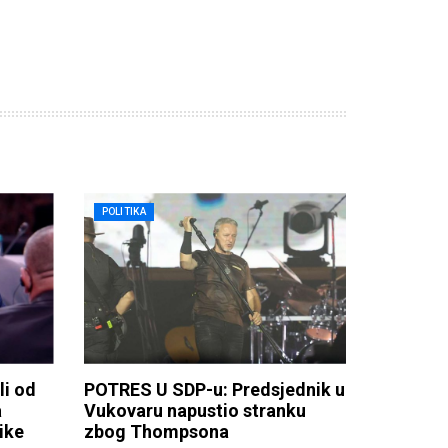
POLITIKA
li od
POTRES U SDP-u: Predsjednik u
a
Vukovaru napustio stranku
ike
zbog Thompsona