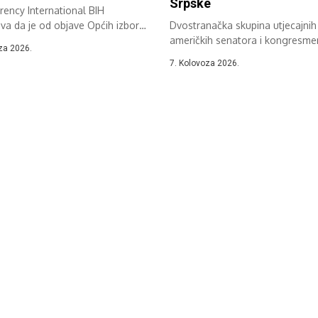
Srpske
ency International BIH
va da je od objave Općih izbora
Dvostranačka skupina utjecajnih
eno oko...
američkih senatora i kongresm
za 2026.
zatražila je od administracije
7. Kolovoza 2026.
američkog...