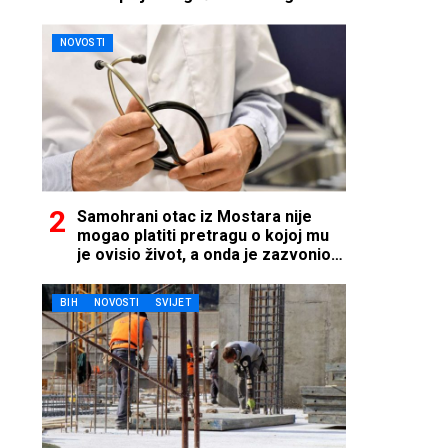
NOVOSTI
Samohrani otac iz Mostara nije
mogao platiti pretragu o kojoj mu
je ovisio život, a onda je zazvonio
telefon…
BIH
NOVOSTI
SVIJET