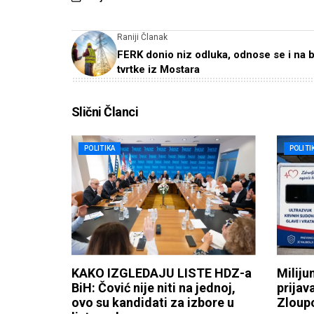
Raniji Članak
FERK donio niz odluka, odnose se i na 
tvrtke iz Mostara
Slični Članci
POLITIKA
POLITI
KAKO IZGLEDAJU LISTE HDZ-a
Miliju
BiH: Čović nije niti na jednoj,
prijav
ovo su kandidati za izbore u
Zloupo