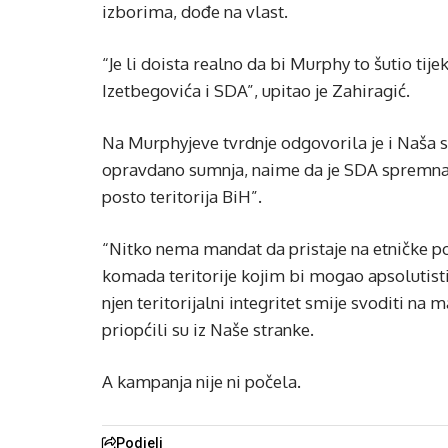
izborima, dođe na vlast.
“Je li doista realno da bi Murphy to šutio ti
Izetbegovića i SDA”, upitao je Zahiragić.
Na Murphyjeve tvrdnje odgovorila je i Naša 
opravdano sumnja, naime da je SDA spremna “
posto teritorija BiH”.
“Nitko nema mandat da pristaje na etničke pod
komada teritorije kojim bi mogao apsolutističk
njen teritorijalni integritet smije svoditi na 
priopćili su iz Naše stranke.
A kampanja nije ni počela.
Podjeli