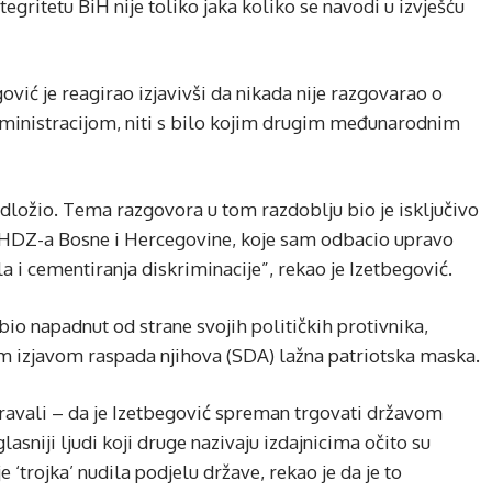
egritetu BiH nije toliko jaka koliko se navodi u izvješću
ić je reagirao izjavivši da nikada nije razgovarao o
ministracijom, niti s bilo kojim drugim međunarodnim
dložio. Tema razgovora u tom razdoblju bio je isključivo
i HDZ-a Bosne i Hercegovine, koje sam odbacio upravo
a i cementiranja diskriminacije”, rekao je Izetbegović.
bio napadnut od strane svojih političkih protivnika,
vom izjavom raspada njihova (SDA) lažna patriotska maska.
avali – da je Izetbegović spreman trgovati državom
lasniji ljudi koji druge nazivaju izdajnicima očito su
e ‘trojka’ nudila podjelu države, rekao je da je to