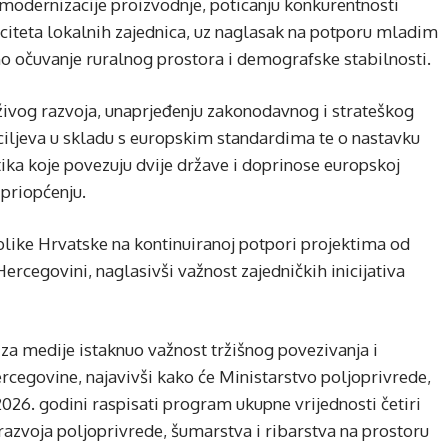
odernizacije proizvodnje, poticanju konkurentnosti
citeta lokalnih zajednica, uz naglasak na potporu mladim
o očuvanje ruralnog prostora i demografske stabilnosti.
živog razvoja, unaprjeđenju zakonodavnog i strateškog
ciljeva u skladu s europskim standardima te o nastavku
ka koje povezuju dvije države i doprinose europskoj
 priopćenju.
ike Hrvatske na kontinuiranoj potpori projektima od
ercegovini, naglasivši važnost zajedničkih inicijativa
 za medije istaknuo važnost tržišnog povezivanja i
cegovine, najavivši kako će Ministarstvo poljoprivrede,
026. godini raspisati program ukupne vrijednosti četiri
i razvoja poljoprivrede, šumarstva i ribarstva na prostoru