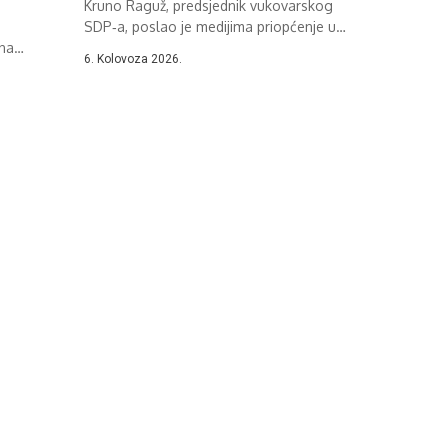
Kruno Raguž, predsjednik vukovarskog
SDP‑a, poslao je medijima priopćenje u
ena
kojem je...
6. Kolovoza 2026.