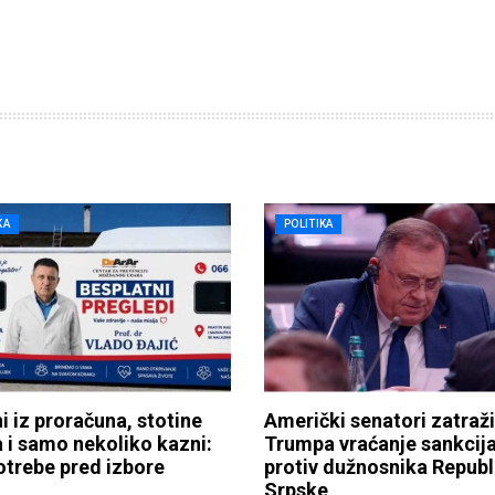
KA
POLITIKA
ni iz proračuna, stotine
Američki senatori zatraži
a i samo nekoliko kazni:
Trumpa vraćanje sankcij
trebe pred izbore
protiv dužnosnika Republ
Srpske