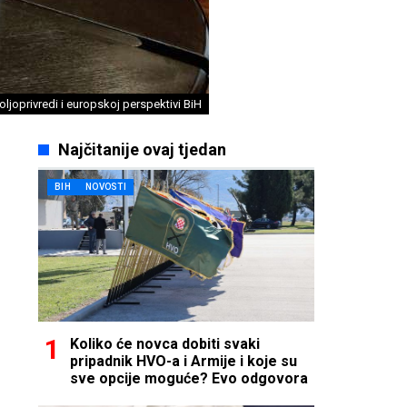
poljoprivredi i europskoj perspektivi BiH
Najčitanije ovaj tjedan
BIH
NOVOSTI
Koliko će novca dobiti svaki
pripadnik HVO-a i Armije i koje su
sve opcije moguće? Evo odgovora