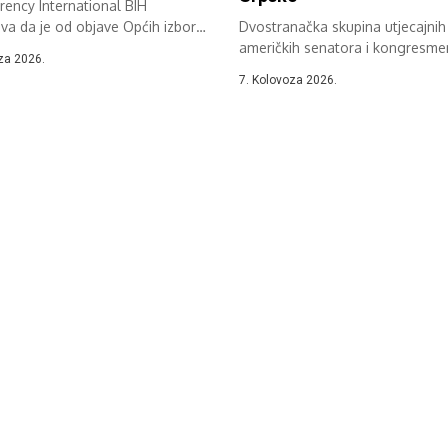
ency International BIH
va da je od objave Općih izbora
Dvostranačka skupina utjecajnih
eno oko...
američkih senatora i kongresm
za 2026.
zatražila je od administracije
7. Kolovoza 2026.
američkog...