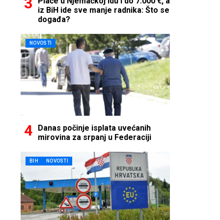
Plaće u Njemačkoj idu i do 7.000 €, a
iz BiH ide sve manje radnika: Što se
događa?
NOVOSTI
Danas počinje isplata uvećanih
mirovina za srpanj u Federaciji
BIH
NOVOSTI