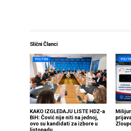
Slični Članci
POLITIKA
POLITI
KAKO IZGLEDAJU LISTE HDZ-a
Miliju
BiH: Čović nije niti na jednoj,
prijav
ovo su kandidati za izbore u
Zloupo
listopadu