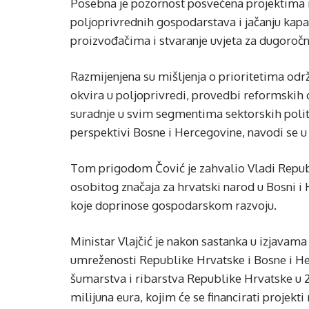
Posebna je pozornost posvećena projektima m
poljoprivrednih gospodarstava i jačanju kapa
proizvođačima i stvaranje uvjeta za dugoročn
Razmijenjena su mišljenja o prioritetima odr
okvira u poljoprivredi, provedbi reformskih 
suradnje u svim segmentima sektorskih politi
perspektivi Bosne i Hercegovine, navodi se u
Tom prigodom Čović je zahvalio Vladi Republ
osobitog značaja za hrvatski narod u Bosni i H
koje doprinose gospodarskom razvoju.
Ministar Vlajčić je nakon sastanka u izjavama
umreženosti Republike Hrvatske i Bosne i Her
šumarstva i ribarstva Republike Hrvatske u 2
milijuna eura, kojim će se financirati projekt