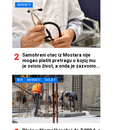
NOVOSTI
Samohrani otac iz Mostara nije
mogao platiti pretragu o kojoj mu
je ovisio život, a onda je zazvonio
telefon…
BIH
NOVOSTI
SVIJET