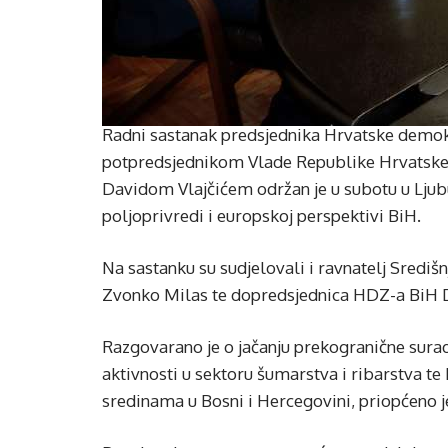
Radni sastanak predsjednika Hrvatske demok
potpredsjednikom Vlade Republike Hrvatske 
Davidom Vlajčićem održan je u subotu u Ljub
poljoprivredi i europskoj perspektivi BiH.
Na sastanku su sudjelovali i ravnatelj Sredi
Zvonko Milas te dopredsjednica HDZ-a BiH Da
Razgovarano je o jačanju prekogranične surad
aktivnosti u sektoru šumarstva i ribarstva t
sredinama u Bosni i Hercegovini, priopćeno j