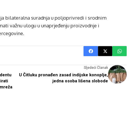
nja bilateralna suradnja u poljoprivredi i srodnim
imati važnu ulogu u unaprjeđenju proizvodnje i
ercegovine.
Sljedeći Članak
identu
U Čitluku pronađen zasad indijske konoplje,
rati
jedna osoba lišena slobode
 mreža