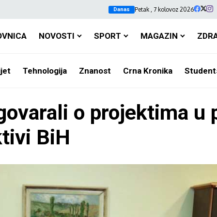
Petak , 7 kolovoz 2026
Danas
OVNICA
NOVOSTI
SPORT
MAGAZIN
ZDR
jet
Tehnologija
Znanost
Crna Kronika
Student
govarali o projektima u p
tivi BiH