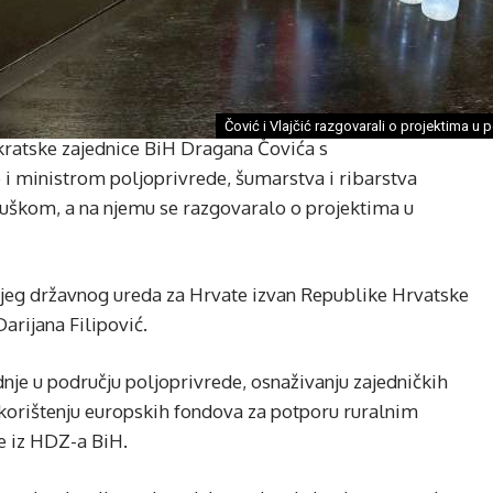
Čović i Vlajčić razgovarali o projektima u 
ratske zajednice BiH Dragana Čovića s
i ministrom poljoprivrede, šumarstva i ribarstva
uškom, a na njemu se razgovaralo o projektima u
šnjeg državnog ureda za Hrvate izvan Republike Hrvatske
rijana Filipović.
nje u području poljoprivrede, osnaživanju zajedničkih
e korištenju europskih fondova za potporu ruralnim
e iz HDZ-a BiH.