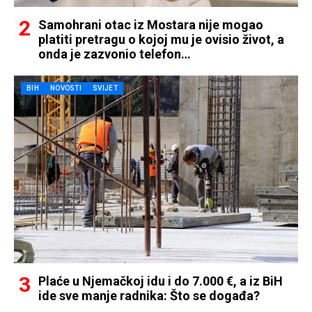
Samohrani otac iz Mostara nije mogao
platiti pretragu o kojoj mu je ovisio život, a
onda je zazvonio telefon…
BIH
NOVOSTI
SVIJET
Plaće u Njemačkoj idu i do 7.000 €, a iz BiH
ide sve manje radnika: Što se događa?