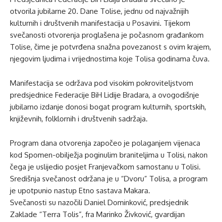
otvorila jubilarne 20. Dane Tolise, jednu od najvažnijih
kulturnih i društvenih manifestacija u Posavini. Tijekom
svečanosti otvorenja proglašena je počasnom građankom
Tolise, čime je potvrđena snažna povezanost s ovim krajem,
njegovim ljudima i vrijednostima koje Tolisa godinama čuva.
Manifestacija se održava pod visokim pokroviteljstvom
predsjednice Federacije BiH Lidije Bradara, a ovogodišnje
jubilarno izdanje donosi bogat program kulturnih, sportskih,
književnih, folklornih i društvenih sadržaja.
Program dana otvorenja započeo je polaganjem vijenaca
kod Spomen-obilježja poginulim braniteljima u Tolisi, nakon
čega je uslijedio posjet Franjevačkom samostanu u Tolisi.
Središnja svečanost održana je u “Dvoru” Tolisa, a program
je upotpunio nastup Etno sastava Makara.
Svečanosti su nazočili Daniel Dominković, predsjednik
Zaklade “Terra Tolis”, fra Marinko Živković, gvardijan