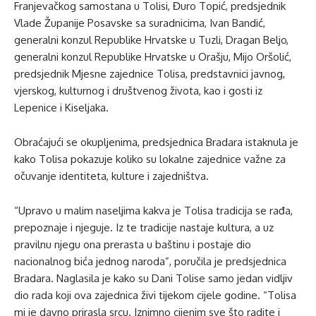
Franjevačkog samostana u Tolisi, Đuro Topić, predsjednik
Vlade Županije Posavske sa suradnicima, Ivan Bandić,
generalni konzul Republike Hrvatske u Tuzli, Dragan Beljo,
generalni konzul Republike Hrvatske u Orašju, Mijo Oršolić,
predsjednik Mjesne zajednice Tolisa, predstavnici javnog,
vjerskog, kulturnog i društvenog života, kao i gosti iz
Lepenice i Kiseljaka.
Obraćajući se okupljenima, predsjednica Bradara istaknula je
kako Tolisa pokazuje koliko su lokalne zajednice važne za
očuvanje identiteta, kulture i zajedništva.
“Upravo u malim naseljima kakva je Tolisa tradicija se rađa,
prepoznaje i njeguje. Iz te tradicije nastaje kultura, a uz
pravilnu njegu ona prerasta u baštinu i postaje dio
nacionalnog bića jednog naroda”, poručila je predsjednica
Bradara. Naglasila je kako su Dani Tolise samo jedan vidljiv
dio rada koji ova zajednica živi tijekom cijele godine. “Tolisa
mi je davno prirasla srcu. Iznimno cijenim sve što radite i