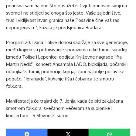
ponosna sam na ono što postižete: živjeti ponosno svoji na
svome i ne stidjeti se onoga što jeste. Vaše zajedništvo,
trud i vidljivost izvan granica naše Posavine čine vaš rad
neprocjenjivim”, kazala je predsjednica Bradara.
Program 20. Dana Tolise donosi sadržaje za sve generacije,
među kojima su potpisivanje sporazuma o kulturnoj suradnji
između Tolise i Lepenice, dodjela Književne nagrade “fra
Martin Nedić”, koncert Ansambla LADO, biciklijada, boćarski i
odbojkaški turnir, promocije knjiga, izbor najbolje posavske
pogače, “Igrarijadu”, kuhanje fiša i čobanca te smotru
folklora.
Manifestacija će trajati do 7. lipnja, kada će biti zaključena
smotrom folklora, svečanom večerom za sudionike i
koncertom TS Slavonski suton.