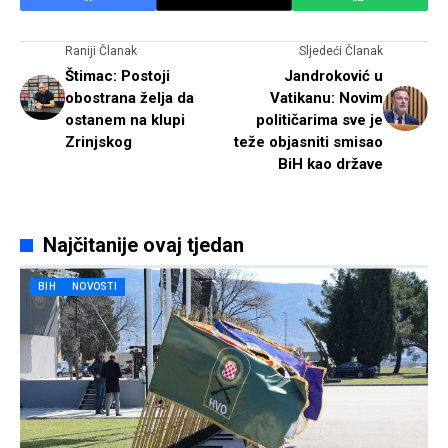
Raniji Članak
Sljedeći Članak
Štimac: Postoji
Jandroković u
obostrana želja da
Vatikanu: Novim
ostanem na klupi
političarima sve je
Zrinjskog
teže objasniti smisao
BiH kao države
Najčitanije ovaj tjedan
BIH
NOVOSTI