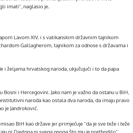
i imati”, naglasio je.
 papom Lavom XIV. i s vatikanskim državnim tajnikom
ichardom Gallagherom, tajnikom za odnose s državama i
de i željama hrvatskog naroda, ukjučujući i to da papa
 u Bosni i Hercegovini. Jako nam je važno da ostanu u BiH,
onstitutivni naroda kao ostala dva naroda, da imaju pravo
o je Jandroković.
smisao BiH kao države jer primjećuje “da je sve teže i teže
ećaju ni Daytona ni svega onoga što mu je prethodilo”.