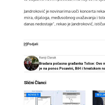
Jandroković je novinarima uoči koncerta rek
mira, dijaloga, međusobnog uvažavanja i toler
danas nedostaje”, rekao je Jandroković, ističuć
Podjeli
Raniji Članak
Bradara počasna građanka Tolise: Ovo 
je na ponos Posavini, BiH i hrvatskom n
Slični Članci
NOVOSTI
REGIJ