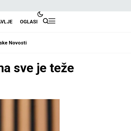
AVLJE
OGLASI
ske Novosti
ma sve je teže