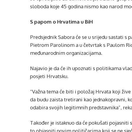
sloboda koje 45 godina nismo kao narod mogl
S papom o Hrvatima u BiH
Predsjednik Sabora će se u srijedu sastati s
Pietrom Parolinom a u četvrtak s Paulom R
međunarodnim organizacijama.
Najavio je da će ih upoznati s politikama vla
posjeti Hrvatsku.
“Važna tema će biti i položaj Hrvata koji žive
da budu zaista tretirani kao jednakopravni, k
odabira svojih legitimnih predstavnika”, reka
Također je istaknuo da će pokušati pojasniti 
to objasniti novim političarima koji se ne sj