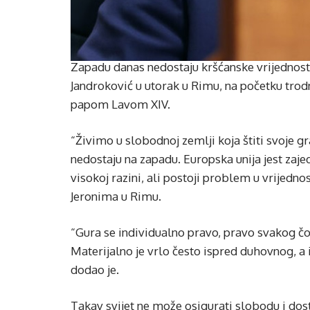
Zapadu danas nedostaju kršćanske vrijednost
Jandroković u utorak u Rimu, na početku trodn
papom Lavom XIV.
“Živimo u slobodnoj zemlji koja štiti svoje g
nedostaju na zapadu. Europska unija jest zajed
visokoj razini, ali postoji problem u vrijedno
Jeronima u Rimu.
“Gura se individualno pravo, pravo svakog čov
Materijalno je vrlo često ispred duhovnog, a
dodao je.
Takav svijet ne može osigurati slobodu i dost