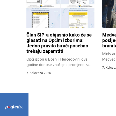
Član SIP-a objasnio kako će se
Medve
glasati na Općim izborima:
poslje
Jedno pravilo birači posebno
branit
trebaju zapamtiti
Ministar
Opći izbori u Bosni i Hercegovini ove
Medved p
godine donose značajne promjene za...
Zakona o
7. Kolovo
7. Kolovoza 2026.