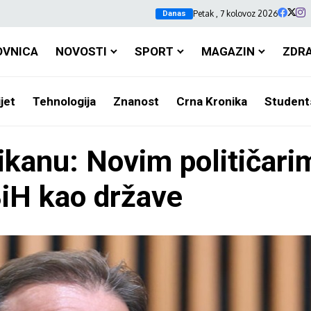
Petak , 7 kolovoz 2026
Danas
OVNICA
NOVOSTI
SPORT
MAGAZIN
ZDR
jet
Tehnologija
Znanost
Crna Kronika
Student
ikanu: Novim političari
BiH kao države