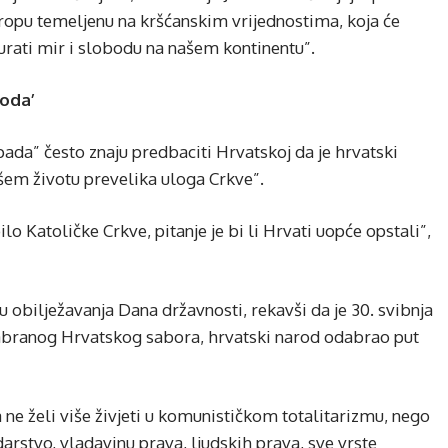
Europu temeljenu na kršćanskim vrijednostima, koja će
urati mir i slobodu na našem kontinentu”.
roda’
pada” često znaju predbaciti Hrvatskoj da je hrvatski
šem životu prevelika uloga Crkve”.
bilo Katoličke Crkve, pitanje je bi li Hrvati uopće opstali”,
 obilježavanja Dana državnosti, rekavši da je 30. svibnja
zabranog Hrvatskog sabora, hrvatski narod odabrao put
a ne želi više živjeti u komunističkom totalitarizmu, nego
arstvo, vladavinu prava, ljudskih prava, sve vrste