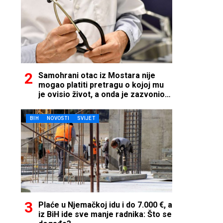
Samohrani otac iz Mostara nije
mogao platiti pretragu o kojoj mu
je ovisio život, a onda je zazvonio
telefon…
BIH
NOVOSTI
SVIJET
Plaće u Njemačkoj idu i do 7.000 €, a
iz BiH ide sve manje radnika: Što se