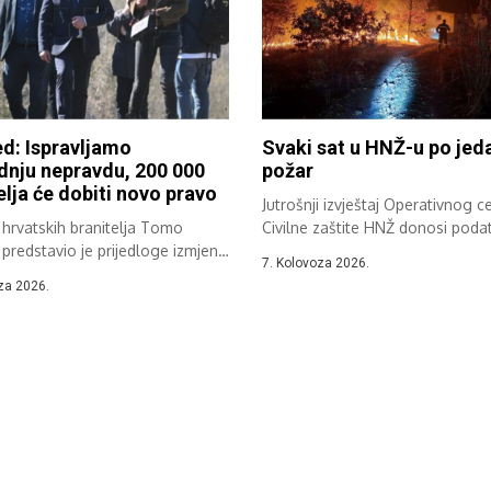
d: Ispravljamo
Svaki sat u HNŽ-u po jed
dnju nepravdu, 200 000
požar
elja će dobiti novo pravo
Jutrošnji izvještaj Operativnog c
 hrvatskih branitelja Tomo
Civilne zaštite HNŽ donosi poda
redstavio je prijedloge izmjena
požarima u...
7. Kolovoza 2026.
 hrvatskim...
za 2026.