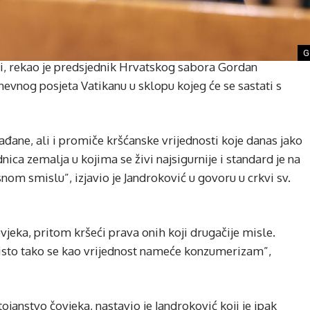
G
i, rekao je predsjednik Hrvatskog sabora Gordan
evnog posjeta Vatikanu u sklopu kojeg će se sastati s
rađane, ali i promiče kršćanske vrijednosti koje danas jako
nica zemalja u kojima se živi najsigurnije i standard je na
snom smislu”, izjavio je Jandroković u govoru u crkvi sv.
jeka, pritom kršeći prava onih koji drugačije misle.
 isto tako se kao vrijednost nameće konzumerizam”,
ojanstvo čovjeka, nastavio je Jandroković koji je ipak