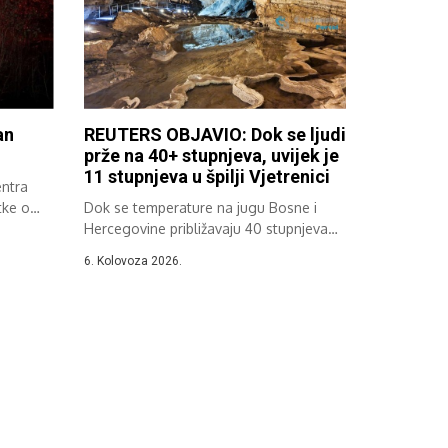
an
REUTERS OBJAVIO: Dok se ljudi
prže na 40+ stupnjeva, uvijek je
11 stupnjeva u špilji Vjetrenici
entra
tke o
Dok se temperature na jugu Bosne i
Hercegovine približavaju 40 stupnjeva
Celzija,...
6. Kolovoza 2026.