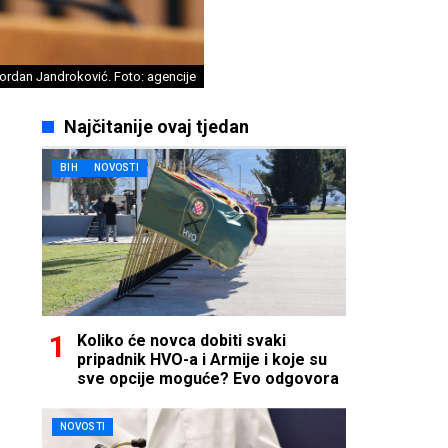
ordan Jandroković. Foto: agencije
Najčitanije ovaj tjedan
BIH
NOVOSTI
Koliko će novca dobiti svaki
pripadnik HVO-a i Armije i koje su
sve opcije moguće? Evo odgovora
NOVOSTI