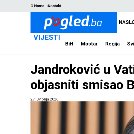
O Nama
Kontakt
NASL
VIJESTI
BiH
Mostar
Regija
Svi
Jandroković u Vat
objasniti smisao 
27. Svibnja 2026.