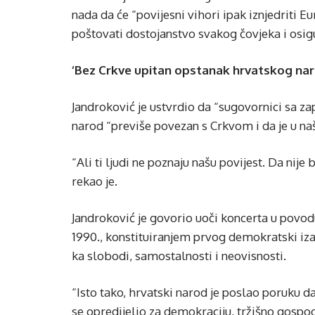
nada da će “povijesni vihori ipak iznjedriti 
poštovati dostojanstvo svakog čovjeka i osig
‘Bez Crkve upitan opstanak hrvatskog na
Jandroković je ustvrdio da “sugovornici sa za
narod “previše povezan s Crkvom i da je u na
“Ali ti ljudi ne poznaju našu povijest. Da nije 
rekao je.
Jandroković je govorio uoči koncerta u povodu
1990., konstituiranjem prvog demokratski i
ka slobodi, samostalnosti i neovisnosti.
“Isto tako, hrvatski narod je poslao poruku d
se opredijelio za demokraciju, tržišno gospod