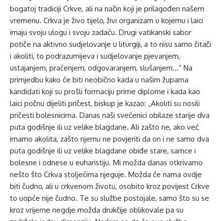
bogatoj tradiciji Crkve, ali na način koji je prilagođen našem
vremenu. Crkva je živo tijelo, živi organizam u kojemu i laici
imaju svoju ulogu i svoju zadaću. Drugi vatikanski sabor
potiče na aktivno sudjelovanje u liturgiji, a to nisu samo čitači
i akoliti, to podrazumijeva i sudjelovanje pjevanjem,
ustajanjem, praćenjem, odgovaranjem, slušanjem…“ Na
primjedbu kako će biti neobično kada u našim župama
kandidati koji su prošli formaciju prime diplome i kada kao
laici počnu dijeliti pričest, biskup je kazao: „Akoliti su nosili
pričesti bolesnicima. Danas naši svećenici obilaze starije dva
puta godišnje ili uz velike blagdane. Ali zašto ne, ako već
imamo akolita, zašto njemu ne povjeriti da on i ne samo dva
puta godišnje ili uz velike blagdane obiđe stare, samce i
bolesne i odnese u euharistiju. Mi možda danas otkrivamo
nešto što Crkva stoljećima njeguje. Možda će nama ovdje
biti čudno, ali u crkvenom životu, osobito kroz povijest Crkve
to uopće nije čudno. Te su službe postojale, samo što su se
kroz vrijeme negdje možda drukčije oblikovale pa su