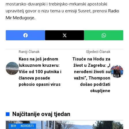
mostarsko-duvanjski i trebinjsko-mrkanski apostolski
upravitelj govor o nizu tema u emisiji Susret, prenosi
Radio
Mir Međugorje.
Raniji Članak
Sljedeći Članak
Kaos na još jednom
Tisuće na Hodu za
luksuznom kruzeru:
život u Zagrebu: „I
Više od 100 putnika i
nerođeni životi su
članova posade
važni“, Thompson
pokosio opasni virus
došao podržati
okupljene
Najčitanije ovaj tjedan
BIH
NOVOSTI