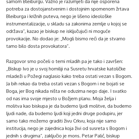
samom Bleiburgu. Važno je razumjeti da nije osporena
potreba za dostojanstvenim i dostojnim spomenom žrtava
Bleiburga i križnih puteva, nego je lišeno ideološke
instrumentalizacije, u skladu sa zakonima zemlje u kojoj se
održava“, kazao je biskup ne isključujući ni moguće
provokacije. No dodao je: „Mogli bismo reći da je stvarno
tamo bilo dosta provokatora“.
Razgovor smo počeli o temi mladih pa je tako i završen:
„Biskup Ivo je u svoj homiliji na Susretu hrvatske katoličke
mladeži u Požegi naglasio kako treba ostati vezan s Bogom.
Ja bih rekao da treba ostati vezan s Bogom i ne bojati se
Boga, jer Bog nikada ništa ne oduzima nego daje. I svatko
od nas ima svoje mjesto u Božjem planu. Moja želja i
molitva kao biskupa je da budemo ljudi molitve, da budemo
ljudi nade, da budemo ljudi koji jedni druge podupiru, jer
samo tako možemo graditi živu Crkvu, koja nije samo
institucija, nego je zajednica koja živi od susreta s Bogom i
jednih s drugima“, zaključio je mons. Petar Palić, biskup