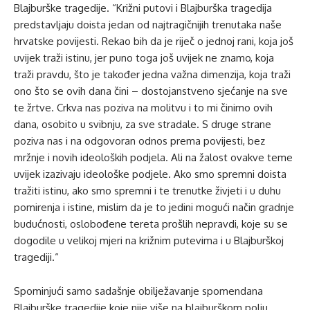
Blajburške tragedije. “Križni putovi i Blajburška tragedija
predstavljaju doista jedan od najtragičnijih trenutaka naše
hrvatske povijesti. Rekao bih da je riječ o jednoj rani, koja još
uvijek traži istinu, jer puno toga još uvijek ne znamo, koja
traži pravdu, što je također jedna važna dimenzija, koja traži
ono što se ovih dana čini – dostojanstveno sjećanje na sve
te žrtve. Crkva nas poziva na molitvu i to mi činimo ovih
dana, osobito u svibnju, za sve stradale. S druge strane
poziva nas i na odgovoran odnos prema povijesti, bez
mržnje i novih ideoloških podjela. Ali na žalost ovakve teme
uvijek izazivaju ideološke podjele. Ako smo spremni doista
tražiti istinu, ako smo spremni i te trenutke živjeti i u duhu
pomirenja i istine, mislim da je to jedini mogući način gradnje
budućnosti, oslobođene tereta prošlih nepravdi, koje su se
dogodile u velikoj mjeri na križnim putevima i u Blajburškoj
tragediji.“
Spominjući samo sadašnje obilježavanje spomendana
Blajburške tragedije koje nije više na blajburškom polju,