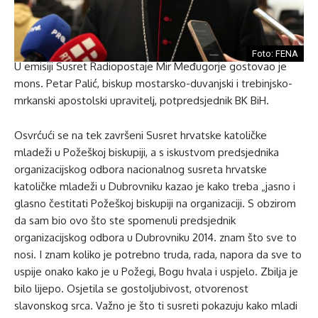
Foto: FENA
U emisiji Susret Radiopostaje Mir Međugorje gostovao je
mons. Petar Palić, biskup mostarsko-duvanjski i trebinjsko-
mrkanski apostolski upravitelj, potpredsjednik BK BiH.
Osvrćući se na tek završeni Susret hrvatske katoličke
mladeži u Požeškoj biskupiji, a s iskustvom predsjednika
organizacijskog odbora nacionalnog susreta hrvatske
katoličke mladeži u Dubrovniku kazao je kako treba „jasno i
glasno čestitati Požeškoj biskupiji na organizaciji. S obzirom
da sam bio ovo što ste spomenuli predsjednik
organizacijskog odbora u Dubrovniku 2014. znam što sve to
nosi. I znam koliko je potrebno truda, rada, napora da sve to
uspije onako kako je u Požegi, Bogu hvala i uspjelo. Zbilja je
bilo lijepo. Osjetila se gostoljubivost, otvorenost
slavonskog srca. Važno je što ti susreti pokazuju kako mladi