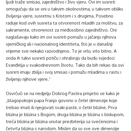
ljudi traže smisao, zajedništvo i živu vjeru. Ovi im susreti
omogućuju da se oni u takvim okolnostima, u takvom obliku
življenja vjere, susretnu s Kristom i s drugima. Posebno
raduje kod ovih susreta ta otvorenost mladih za molitvu, za
sakramente, otvorenost za međusobno zajedništvo. Oni
naglašavaju kako im ovi susreti pomažu u jačanju njihova
vjerničkog ali i nacionalnog identiteta, što je u današnji
vrijeme sve nekako razvodnjeno. To je vrlo, vrlo bitno. A
onda ih takvi susreti potiču i ohrabruju da budu svjedoci
Evanđelja u svakodnevnom životu. Tako da bih rekao da ovi
susreti imaju zbilja i svoj smisao i pomažu mladima u rastu i
življenju njihove vjere.“
Osvrćući se na nedjelju Dobrog Pastira prisjetio se kako je
„blagopokojni papa Franjo govorio o četiri dimenzije koje
trebao imati ili njegovati svaki pastir, o četiri blizine. Prva
blizina je blizina s Bogom, druga blizina je blizina s biskupom,
treća blizina je blizina unutar prezbiterija sa svećenicima i
četvrta blizina s narodom. Mislim da su sve ove dimenzije