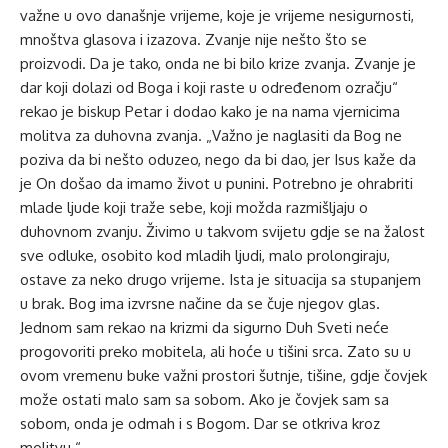
važne u ovo današnje vrijeme, koje je vrijeme nesigurnosti,
mnoštva glasova i izazova. Zvanje nije nešto što se
proizvodi. Da je tako, onda ne bi bilo krize zvanja. Zvanje je
dar koji dolazi od Boga i koji raste u određenom ozračju“
rekao je biskup Petar i dodao kako je na nama vjernicima
molitva za duhovna zvanja. „Važno je naglasiti da Bog ne
poziva da bi nešto oduzeo, nego da bi dao, jer Isus kaže da
je On došao da imamo život u punini. Potrebno je ohrabriti
mlade ljude koji traže sebe, koji možda razmišljaju o
duhovnom zvanju. Živimo u takvom svijetu gdje se na žalost
sve odluke, osobito kod mladih ljudi, malo prolongiraju,
ostave za neko drugo vrijeme. Ista je situacija sa stupanjem
u brak. Bog ima izvrsne načine da se čuje njegov glas.
Jednom sam rekao na krizmi da sigurno Duh Sveti neće
progovoriti preko mobitela, ali hoće u tišini srca. Zato su u
ovom vremenu buke važni prostori šutnje, tišine, gdje čovjek
može ostati malo sam sa sobom. Ako je čovjek sam sa
sobom, onda je odmah i s Bogom. Dar se otkriva kroz
molitvu.“