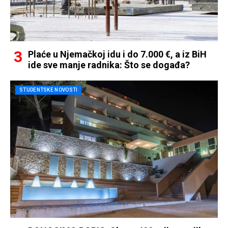
Plaće u Njemačkoj idu i do 7.000 €, a iz BiH
ide sve manje radnika: Što se događa?
STUDENTSKE NOVOSTI