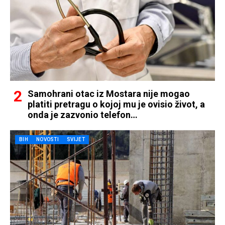
Samohrani otac iz Mostara nije mogao
platiti pretragu o kojoj mu je ovisio život, a
onda je zazvonio telefon…
BIH
NOVOSTI
SVIJET