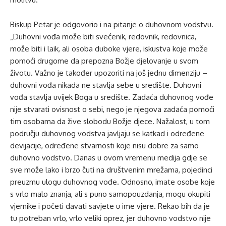
Biskup Petar je odgovorio i na pitanje o duhovnom vodstvu.
„Duhovni vođa može biti svećenik, redovnik, redovnica,
može biti i laik, ali osoba duboke vjere, iskustva koje može
pomoći drugome da prepozna Božje djelovanje u svom
životu. Važno je također upozoriti na još jednu dimenziju –
duhovni vođa nikada ne stavlja sebe u središte. Duhovni
vođa stavlja uvijek Boga u središte. Zadaća duhovnog vođe
nije stvarati ovisnost o sebi, nego je njegova zadaća pomoći
tim osobama da žive slobodu Božje djece. Nažalost, u tom
području duhovnog vodstva javljaju se katkad i određene
devijacije, određene stvarnosti koje nisu dobre za samo
duhovno vodstvo. Danas u ovom vremenu medija gdje se
sve može lako i brzo čuti na društvenim mrežama, pojedinci
preuzmu ulogu duhovnog vođe. Odnosno, imate osobe koje
s vrlo malo znanja, ali s puno samopouzdanja, mogu okupiti
vjernike i početi davati savjete u ime vjere. Rekao bih da je
tu potreban vrlo, vrlo veliki oprez, jer duhovno vodstvo nije