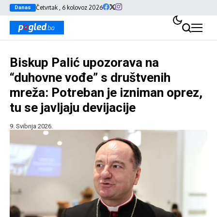
Četvrtak , 6 kolovoz 2026
Danas
Biskup Palić upozorava na
“duhovne vođe” s društvenih
mreža: Potreban je izniman oprez,
tu se javljaju devijacije
9. Svibnja 2026.