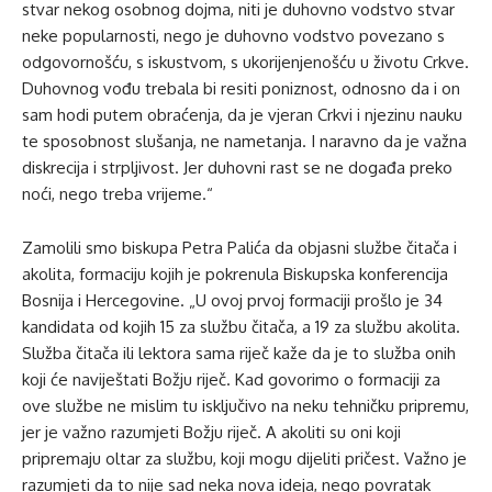
stvar nekog osobnog dojma, niti je duhovno vodstvo stvar
neke popularnosti, nego je duhovno vodstvo povezano s
odgovornošću, s iskustvom, s ukorijenjenošću u životu Crkve.
Duhovnog vođu trebala bi resiti poniznost, odnosno da i on
sam hodi putem obraćenja, da je vjeran Crkvi i njezinu nauku
te sposobnost slušanja, ne nametanja. I naravno da je važna
diskrecija i strpljivost. Jer duhovni rast se ne događa preko
noći, nego treba vrijeme.“
Zamolili smo biskupa Petra Palića da objasni službe čitača i
akolita, formaciju kojih je pokrenula Biskupska konferencija
Bosnija i Hercegovine. „U ovoj prvoj formaciji prošlo je 34
kandidata od kojih 15 za službu čitača, a 19 za službu akolita.
Služba čitača ili lektora sama riječ kaže da je to služba onih
koji će naviještati Božju riječ. Kad govorimo o formaciji za
ove službe ne mislim tu isključivo na neku tehničku pripremu,
jer je važno razumjeti Božju riječ. A akoliti su oni koji
pripremaju oltar za službu, koji mogu dijeliti pričest. Važno je
razumjeti da to nije sad neka nova ideja, nego povratak