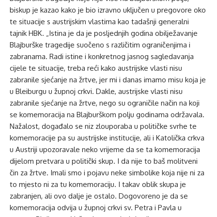
biskup je kazao kako je bio izravno uključen u pregovore oko
te situacije s austrijskim vlastima kao tadašnji generalni
tajnik HBK. „Istina je da je posljednjih godina obilježavanje
Blajburške tragedije suočeno s različitim ograničenjima i
zabranama. Radi istine i konkretnog jasnog sagledavanja
cijele te situacije, treba reći kako austrijske vlasti nisu
zabranile sjećanje na žrtve, jer mi i danas imamo misu koja je
u Bleiburgu u župnoj crkvi. Dakle, austrijske vlasti nisu
zabranile sjećanje na žrtve, nego su ograničile način na koji
se komemoracija na Blajburškom polju godinama održavala.
Nažalost, događalo se niz zlouporaba u političke svrhe te
komemoracije pa su austrijske institucije, ali i Katolička crkva
u Austriji upozoravale neko vrijeme da se ta komemoracija
dijelom pretvara u politički skup. I da nije to baš molitveni
čin za žrtve. Imali smo i pojavu neke simbolike koja nije ni za
to mjesto ni za tu komemoraciju. I takav oblik skupa je
zabranjen, ali ovo dalje je ostalo. Dogovoreno je da se
komemoracija odvija u župnoj crkvi sv. Petra i Pavla u