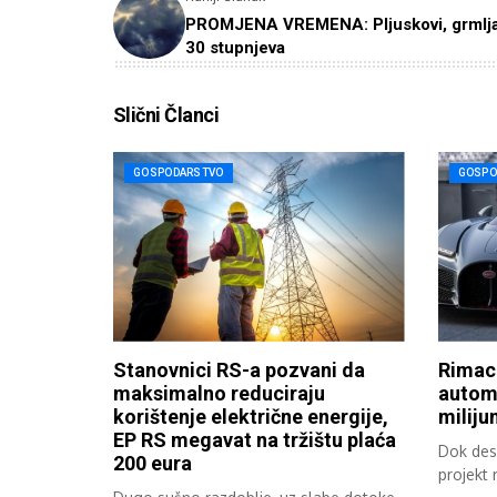
PROMJENA VREMENA: Pljuskovi, grmljav
30 stupnjeva
Slični Članci
GOSPODARSTVO
GOSPO
Stanovnici RS-a pozvani da
Rimac
maksimalno reduciraju
automo
korištenje električne energije,
miliju
EP RS megavat na tržištu plaća
Dok dese
200 eura
projekt 