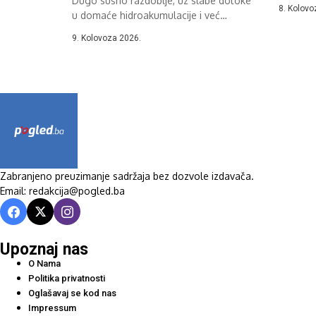
Dugo sušno razdoblje, uz slabe dotoke
će...
8. Kolovo
u domaće hidroakumulacije i već
poznate...
9. Kolovoza 2026.
Zabranjeno preuzimanje sadržaja bez dozvole izdavača.
Email: redakcija@pogled.ba
Upoznaj nas
O Nama
Politika privatnosti
Oglašavaj se kod nas
Impressum