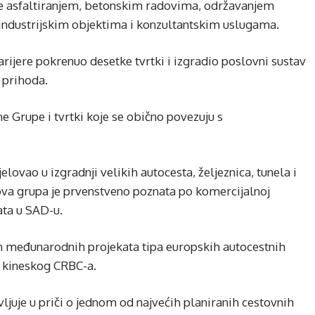
e asfaltiranjem, betonskim radovima, održavanjem
industrijskim objektima i konzultantskim uslugama.
arijere pokrenuo desetke tvrtki i izgradio poslovni sustav
a prihoda.
e Grupe i tvrtki koje se obično povezuju s
elovao u izgradnji velikih autocesta, željeznica, tunela i
ova grupa je prvenstveno poznata po komercijalnoj
kata u SAD-u.
 međunarodnih projekata tipa europskih autocestnih
i kineskog CRBC-a.
ljuje u priči o jednom od najvećih planiranih cestovnih