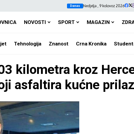
Nedjelja , 9 kolovoz 2026
Danas
OVNICA
NOVOSTI
SPORT
MAGAZIN
ZDR
jet
Tehnologija
Znanost
Crna Kronika
Student
3 kilometra kroz Herceg
i asfaltira kućne prilaze