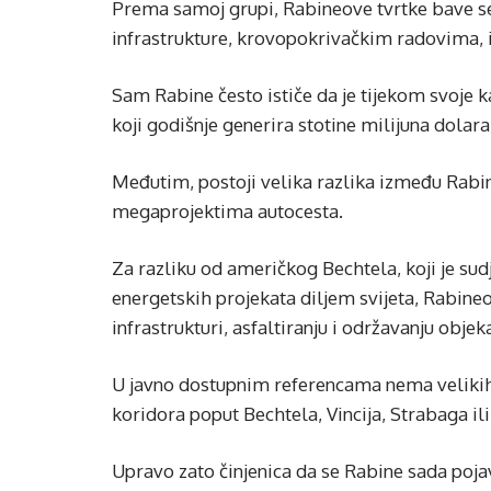
Prema samoj grupi, Rabineove tvrtke bave s
infrastrukture, krovopokrivačkim radovima, 
Sam Rabine često ističe da je tijekom svoje k
koji godišnje generira stotine milijuna dolar
Međutim, postoji velika razlika između Rabin
megaprojektima autocesta.
Za razliku od američkog Bechtela, koji je sudj
energetskih projekata diljem svijeta, Rabine
infrastrukturi, asfaltiranju i održavanju obje
U javno dostupnim referencama nema velikih
koridora poput Bechtela, Vincija, Strabaga il
Upravo zato činjenica da se Rabine sada pojav