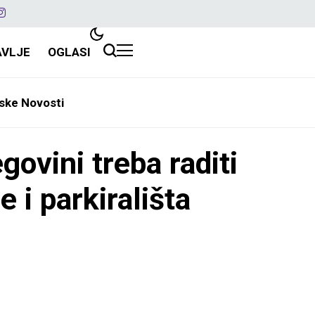
AVLJE
OGLASI
ske Novosti
ovini treba raditi
 i parkirališta