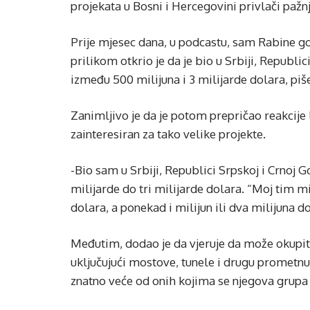
projekata u Bosni i Hercegovini privlači pažnj
Prije mjesec dana, u podcastu, sam Rabine g
prilikom otkrio je da je bio u Srbiji, Republi
između 500 milijuna i 3 milijarde dolara, piše
Zanimljivo je da je potom prepričao reakcije lj
zainteresiran za tako velike projekte.
-Bio sam u Srbiji, Republici Srpskoj i Crnoj 
milijarde do tri milijarde dolara. “Moj tim mi
dolara, a ponekad i milijun ili dva milijuna do
Međutim, dodao je da vjeruje da može okupiti
uključujući mostove, tunele i drugu prometnu i
znatno veće od onih kojima se njegova grupa 