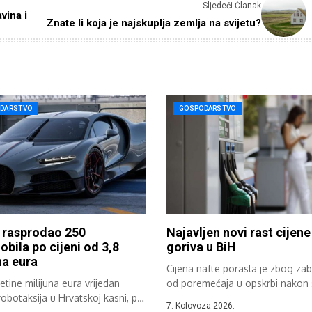
Sljedeći Članak
ina i
Znate li koja je najskuplja zemlja na svijetu?
DARSTVO
GOSPODARSTVO
 rasprodao 250
Najavljen novi rast cijene
bila po cijeni od 3,8
goriva u BiH
na eura
Cijena nafte porasla je zbog zab
tine milijuna eura vrijedan
od poremećaja u opskrbi nakon š
robotaksija u Hrvatskoj kasni, pa
7. Kolovoza 2026.