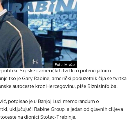
Foto: Mreže
ublike Srpske i američkih tvrtki o potencijalnim
nje tko je Gary Rabine, američki poduzetnik čija se tvrtka
jonske autoceste kroz Hercegovinu, piše Biznisinfo.ba.
vić, potpisao je u Banjoj Luci memorandum o
ki, uključujući Rabine Group, a jedan od glavnih ciljeva
utoceste na dionici Stolac-Trebinje.