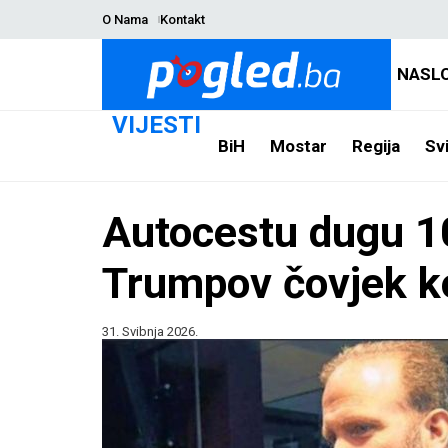
O Nama
Kontakt
NASL
VIJESTI
BiH
Mostar
Regija
Svi
Autocestu dugu 10
Trumpov čovjek koj
31. Svibnja 2026.