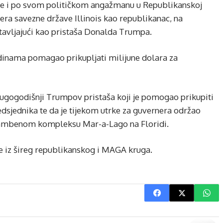
 je i po svom političkom angažmanu u Republikanskoj
era savezne države Illinois kao republikanac, na
tavljajući kao pristaša Donalda Trumpa.
godinama pomagao prikupljati milijune dolara za
 dugogodišnji Trumpov pristaša koji je pomogao prikupiti
dsjednika te da je tijekom utrke za guvernera održao
tambenom kompleksu Mar-a-Lago na Floridi.
e iz šireg republikanskog i MAGA kruga.