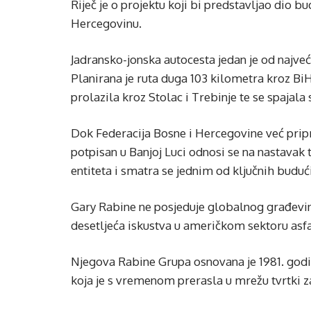
Riječ je o projektu koji bi predstavljao dio 
Hercegovinu.
Jadransko-jonska autocesta jedan je od najve
Planirana je ruta duga 103 kilometra kroz BiH
prolazila kroz Stolac i Trebinje te se spajal
Dok Federacija Bosne i Hercegovine već pri
potpisan u Banjoj Luci odnosi se na nastavak 
entiteta i smatra se jednim od ključnih buduć
Gary Rabine ne posjeduje globalnog građevins
desetljeća iskustva u američkom sektoru asfal
Njegova Rabine Grupa osnovana je 1981. godine
koja je s vremenom prerasla u mrežu tvrtki z