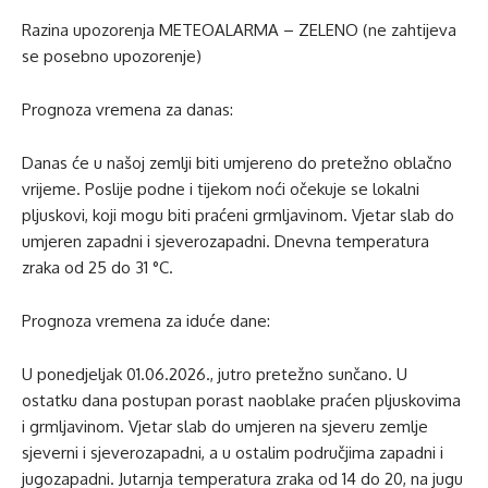
Razina upozorenja METEOALARMA – ZELENO (ne zahtijeva
se posebno upozorenje)
Prognoza vremena za danas:
Danas će u našoj zemlji biti umjereno do pretežno oblačno
vrijeme. Poslije podne i tijekom noći očekuje se lokalni
pljuskovi, koji mogu biti praćeni grmljavinom. Vjetar slab do
umjeren zapadni i sjeverozapadni. Dnevna temperatura
zraka od 25 do 31 °C.
Prognoza vremena za iduće dane:
U ponedjeljak 01.06.2026., jutro pretežno sunčano. U
ostatku dana postupan porast naoblake praćen pljuskovima
i grmljavinom. Vjetar slab do umjeren na sjeveru zemlje
sjeverni i sjeverozapadni, a u ostalim područjima zapadni i
jugozapadni. Jutarnja temperatura zraka od 14 do 20, na jugu