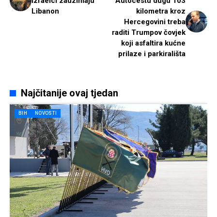
Izraelci zauzimaju
Autocestu dugu 103
Libanon
kilometra kroz
Hercegovini treba
raditi Trumpov čovjek
koji asfaltira kućne
prilaze i parkirališta
Najčitanije ovaj tjedan
BIH
NOVOSTI