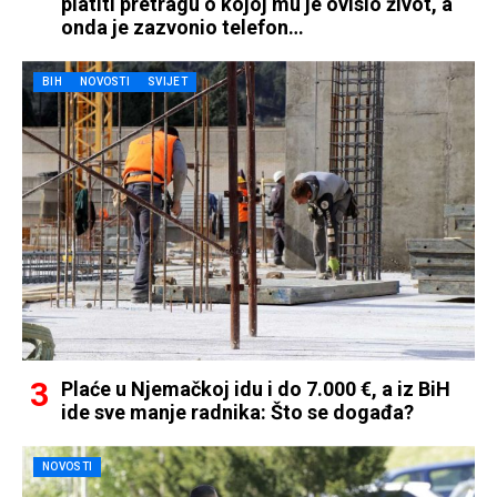
platiti pretragu o kojoj mu je ovisio život, a
onda je zazvonio telefon…
BIH
NOVOSTI
SVIJET
Plaće u Njemačkoj idu i do 7.000 €, a iz BiH
ide sve manje radnika: Što se događa?
NOVOSTI