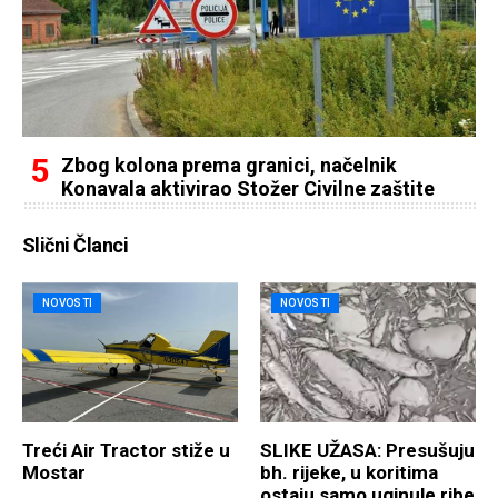
Zbog kolona prema granici, načelnik
Konavala aktivirao Stožer Civilne zaštite
Slični Članci
NOVOSTI
NOVOSTI
Treći Air Tractor stiže u
SLIKE UŽASA: Presušuju
Mostar
bh. rijeke, u koritima
ostaju samo uginule ribe