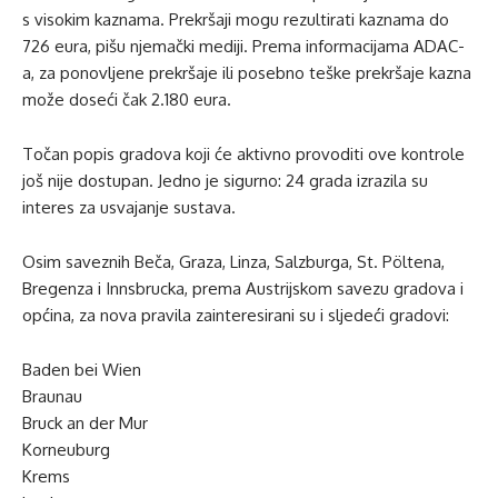
s visokim kaznama. Prekršaji mogu rezultirati kaznama do
726 eura, pišu njemački mediji. Prema informacijama ADAC-
a, za ponovljene prekršaje ili posebno teške prekršaje kazna
može doseći čak 2.180 eura.
Točan popis gradova koji će aktivno provoditi ove kontrole
još nije dostupan. Jedno je sigurno: 24 grada izrazila su
interes za usvajanje sustava.
Osim saveznih Beča, Graza, Linza, Salzburga, St. Pöltena,
Bregenza i Innsbrucka, prema Austrijskom savezu gradova i
općina, za nova pravila zainteresirani su i sljedeći gradovi:
Baden bei Wien
Braunau
Bruck an der Mur
Korneuburg
Krems