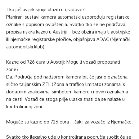
Tko još uvijek smije ulaziti u gradove?
Planirani sustavi kamera automatski uspoređuju registarske
oznake s popisom ovlaštenja. Svatko tko se ne pridržava
propisa riskira kaznu u Austriji – bez obzira imaju li austrijske
ili njemačke registarske pločice, objašnjava ADAC (Njemački
automobilski klub).
Kazne od 726 eura u Austriji: Mogu li vozači prepoznati
zone?
Da. Područja pod nadzorom kamera bit će jasno označena,
slično talijanskim ZTL (Zona a traffico limitato) zonama: s
dodatnim znakovima, simbolom kamere i novim oznakama
na cesti. Vozači će stoga prije ulaska znati da se nalaze u
kontroliranoj zoni.
Moguće su kazne do 726 eura – čak i za vozače iz Njemačke.
Svatko tko ilegalno uđe u kontrolirana područja suočit će se