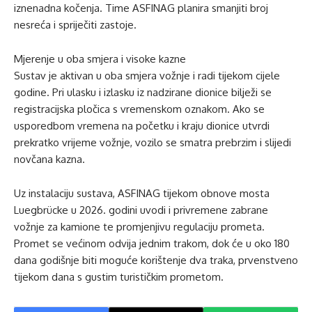
iznenadna kočenja. Time ASFINAG planira smanjiti broj
nesreća i spriječiti zastoje.
Mjerenje u oba smjera i visoke kazne
Sustav je aktivan u oba smjera vožnje i radi tijekom cijele
godine. Pri ulasku i izlasku iz nadzirane dionice bilježi se
registracijska pločica s vremenskom oznakom. Ako se
usporedbom vremena na početku i kraju dionice utvrdi
prekratko vrijeme vožnje, vozilo se smatra prebrzim i slijedi
novčana kazna.
Uz instalaciju sustava, ASFINAG tijekom obnove mosta
Luegbrücke u 2026. godini uvodi i privremene zabrane
vožnje za kamione te promjenjivu regulaciju prometa.
Promet se većinom odvija jednim trakom, dok će u oko 180
dana godišnje biti moguće korištenje dva traka, prvenstveno
tijekom dana s gustim turističkim prometom.