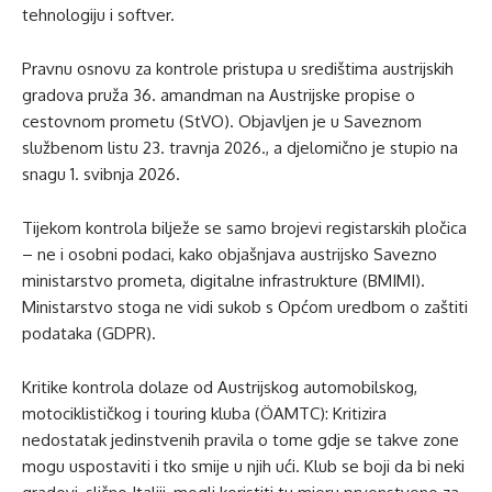
tehnologiju i softver.
Pravnu osnovu za kontrole pristupa u središtima austrijskih
gradova pruža 36. amandman na Austrijske propise o
cestovnom prometu (StVO). Objavljen je u Saveznom
službenom listu 23. travnja 2026., a djelomično je stupio na
snagu 1. svibnja 2026.
Tijekom kontrola bilježe se samo brojevi registarskih pločica
– ne i osobni podaci, kako objašnjava austrijsko Savezno
ministarstvo prometa, digitalne infrastrukture (BMIMI).
Ministarstvo stoga ne vidi sukob s Općom uredbom o zaštiti
podataka (GDPR).
Kritike kontrola dolaze od Austrijskog automobilskog,
motociklističkog i touring kluba (ÖAMTC): Kritizira
nedostatak jedinstvenih pravila o tome gdje se takve zone
mogu uspostaviti i tko smije u njih ući. Klub se boji da bi neki