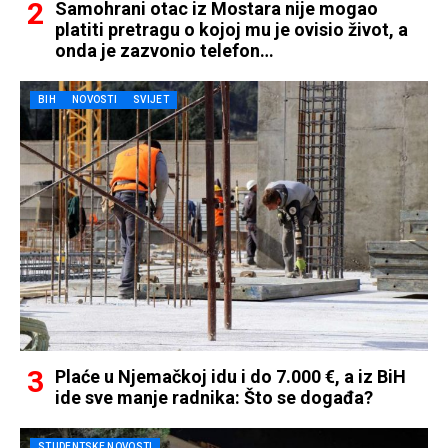
Samohrani otac iz Mostara nije mogao
platiti pretragu o kojoj mu je ovisio život, a
onda je zazvonio telefon…
BIH
NOVOSTI
SVIJET
Plaće u Njemačkoj idu i do 7.000 €, a iz BiH
ide sve manje radnika: Što se događa?
STUDENTSKE NOVOSTI