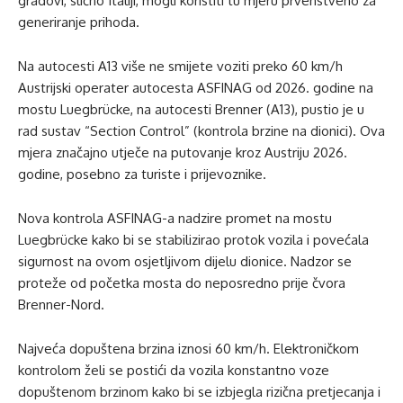
gradovi, slično Italiji, mogli koristiti tu mjeru prvenstveno za
generiranje prihoda.
Na autocesti A13 više ne smijete voziti preko 60 km/h
Austrijski operater autocesta ASFINAG od 2026. godine na
mostu Luegbrücke, na autocesti Brenner (A13), pustio je u
rad sustav “Section Control” (kontrola brzine na dionici). Ova
mjera značajno utječe na putovanje kroz Austriju 2026.
godine, posebno za turiste i prijevoznike.
Nova kontrola ASFINAG-a nadzire promet na mostu
Luegbrücke kako bi se stabilizirao protok vozila i povećala
sigurnost na ovom osjetljivom dijelu dionice. Nadzor se
proteže od početka mosta do neposredno prije čvora
Brenner-Nord.
Najveća dopuštena brzina iznosi 60 km/h. Elektroničkom
kontrolom želi se postići da vozila konstantno voze
dopuštenom brzinom kako bi se izbjegla rizična pretjecanja i