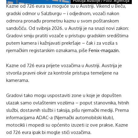
Policija Austrije / Foto: Agencija
Kazne od 726 eura su moguće su u Austriji. Vikend u Beču,
gradski odmor u Salzburgu – i odjednom, vozači nakon
odmora pronađu prometnu kaznu u svom poštanskom
sandučiću. Od svibnja 2026. u Austriji je na snazi ​​novi zakon:
Gradovi smiju pratiti vozače u pristupu gradskim središtima
putem kamera i kažnjavati prekršaje – čak i za vozila s
njemačkim registarskim oznakama, piše
Fenix-magazin
.
Kazne od 726 eura prijete vozačima u Austriji. Austrija je
stvorila pravni okvir za kontrole pristupa temeljene na
kamerama.
Gradovi tako mogu uspostaviti zone u koje je dopušten
ulazak samo ovlaštenim vozilima – poput stanovnika, hitnih
službi, dostavnih službi i taksija, pišu njemački mediji. Prema
informacijama ADAC-a (Njemački automobilski klub),
motocikli i mopedi su općenito izuzeti iz ove prakse. Kazne
od 726 eura ipak bi mogle stići vozačima.