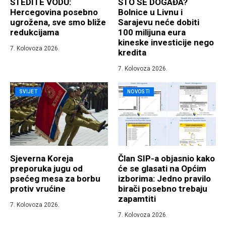
ŠTEDITE VODU:
ŠTO SE DOGAĐA?
Hercegovina posebno
Bolnice u Livnu i
ugrožena, sve smo bliže
Sarajevu neće dobiti
redukcijama
100 milijuna eura
kineske investicije nego
7. Kolovoza 2026.
kredita
7. Kolovoza 2026.
SVIJET
NOVOSTI
Sjeverna Koreja
Član SIP-a objasnio kako
preporuka jugu od
će se glasati na Općim
psećeg mesa za borbu
izborima: Jedno pravilo
protiv vrućine
birači posebno trebaju
zapamtiti
7. Kolovoza 2026.
7. Kolovoza 2026.