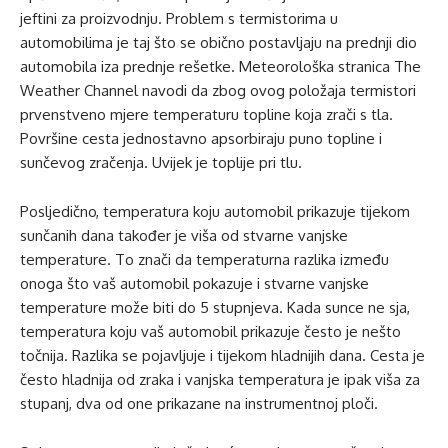
jeftini za proizvodnju. Problem s termistorima u
automobilima je taj što se obično postavljaju na prednji dio
automobila iza prednje rešetke. Meteorološka stranica The
Weather Channel navodi da zbog ovog položaja termistori
prvenstveno mjere temperaturu topline koja zrači s tla.
Površine cesta jednostavno apsorbiraju puno topline i
sunčevog zračenja. Uvijek je toplije pri tlu.
Posljedično, temperatura koju automobil prikazuje tijekom
sunčanih dana također je viša od stvarne vanjske
temperature. To znači da temperaturna razlika između
onoga što vaš automobil pokazuje i stvarne vanjske
temperature može biti do 5 stupnjeva. Kada sunce ne sja,
temperatura koju vaš automobil prikazuje često je nešto
točnija. Razlika se pojavljuje i tijekom hladnijih dana. Cesta je
često hladnija od zraka i vanjska temperatura je ipak viša za
stupanj, dva od one prikazane na instrumentnoj ploči.