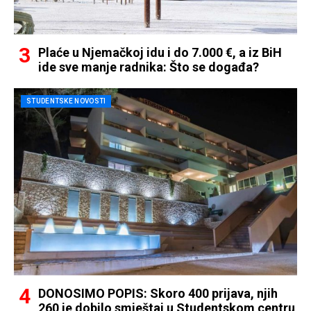
Plaće u Njemačkoj idu i do 7.000 €, a iz BiH
ide sve manje radnika: Što se događa?
STUDENTSKE NOVOSTI
DONOSIMO POPIS: Skoro 400 prijava, njih
260 je dobilo smještaj u Studentskom centru