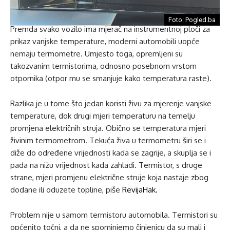
Foto: Pogled.ba
Premda svako vozilo ima mjerač na instrumentnoj ploči za
prikaz vanjske temperature, moderni automobili uopće
nemaju termometre. Umjesto toga, opremljeni su
takozvanim termistorima, odnosno posebnom vrstom
otpornika (otpor mu se smanjuje kako temperatura raste).
Razlika je u tome što jedan koristi živu za mjerenje vanjske
temperature, dok drugi mjeri temperaturu na temelju
promjena električnih struja. Obično se temperatura mjeri
živinim termometrom. Tekuća živa u termometru širi se i
diže do određene vrijednosti kada se zagrije, a skuplja se i
pada na nižu vrijednost kada zahladi. Termistor, s druge
strane, mjeri promjenu električne struje koja nastaje zbog
dodane ili oduzete topline, piše
RevijaHak.
Problem nije u samom termistoru automobila. Termistori su
općenito točni, a da ne spominjemo činjenicu da su mali i