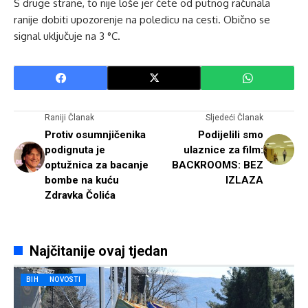
S druge strane, to nije loše jer ćete od putnog računala
ranije dobiti upozorenje na poledicu na cesti. Obično se
signal uključuje na 3 °C.
Raniji Članak
Sljedeći Članak
Protiv osumnjičenika
Podijelili smo
podignuta je
ulaznice za film:
optužnica za bacanje
BACKROOMS: BEZ
bombe na kuću
IZLAZA
Zdravka Čolića
Najčitanije ovaj tjedan
BIH
NOVOSTI