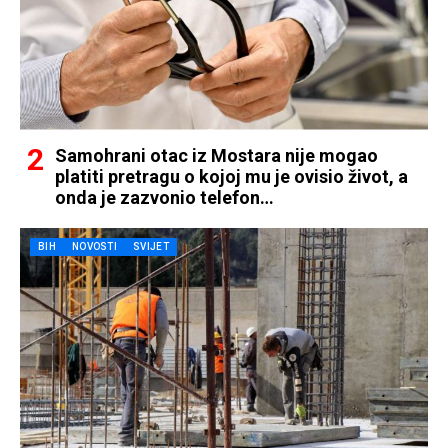
Samohrani otac iz Mostara nije mogao
platiti pretragu o kojoj mu je ovisio život, a
onda je zazvonio telefon…
BIH
NOVOSTI
SVIJET