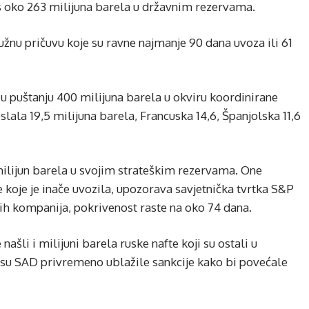
, s oko 263 milijuna barela u državnim rezervama.
žnu pričuvu koje su ravne najmanje 90 dana uvoza ili 61
 u puštanju 400 milijuna barela u okviru koordinirane
slala 19,5 milijuna barela, Francuska 14,6, Španjolska 11,6
milijun barela u svojim strateškim rezervama. One
 koje je inače uvozila, upozorava savjetnička tvrtka S&P
nih kompanija, pokrivenost raste na oko 74 dana.
našli i milijuni barela ruske nafte koji su ostali u
su SAD privremeno ublažile sankcije kako bi povećale