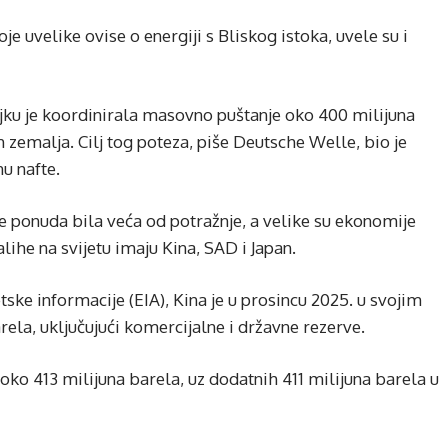
 uvelike ovise o energiji s Bliskog istoka, uvele su i
jku je koordinirala masovno puštanje oko 400 milijuna
ih zemalja. Cilj tog poteza, piše Deutsche Welle, bio je
nu nafte.
 je ponuda bila veća od potražnje, a velike su ekonomije
lihe na svijetu imaju Kina, SAD i Japan.
e informacije (EIA), Kina je u prosincu 2025. u svojim
ela, uključujući komercijalne i državne rezerve.
 oko 413 milijuna barela, uz dodatnih 411 milijuna barela u