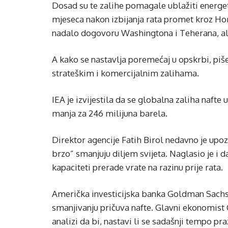
Dosad su te zalihe pomagale ublažiti energet
mjeseca nakon izbijanja rata promet kroz Horm
nadalo dogovoru Washingtona i Teherana, ali 
A kako se nastavlja poremećaj u opskrbi, piš
strateškim i komercijalnim zalihama.
IEA je izvijestila da se globalna zaliha nafte
manja za 246 milijuna barela.
Direktor agencije Fatih Birol nedavno je upoz
brzo” smanjuju diljem svijeta. Naglasio je i 
kapaciteti prerade vrate na razinu prije rata.
Američka investicijska banka Goldman Sachs 
smanjivanju pričuva nafte. Glavni ekonomist 
analizi da bi, nastavi li se sadašnji tempo pr