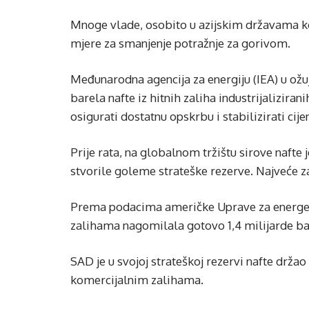
Mnoge vlade, osobito u azijskim državama koje
mjere za smanjenje potražnje za gorivom.
Međunarodna agencija za energiju (IEA) u ožu
barela nafte iz hitnih zaliha industrijaliziran
osigurati dostatnu opskrbu i stabilizirati cije
Prije rata, na globalnom tržištu sirove nafte
stvorile goleme strateške rezerve. Najveće za
Prema podacima američke Uprave za energetsk
zalihama nagomilala gotovo 1,4 milijarde bar
SAD je u svojoj strateškoj rezervi nafte držao
komercijalnim zalihama.