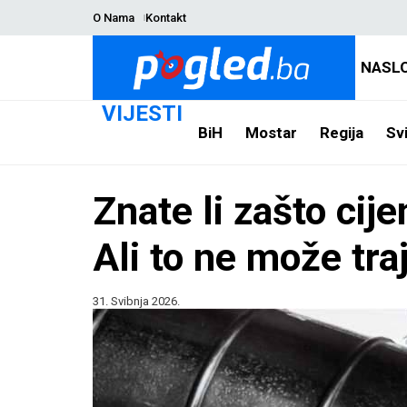
O Nama
Kontakt
NASL
VIJESTI
BiH
Mostar
Regija
Svi
Znate li zašto cije
Ali to ne može tr
31. Svibnja 2026.