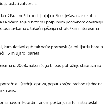
ulje ostati zatvoren.
a tržišta možda podcjenjuju težinu rješavanja sukoba.
u, da se očekivanja o brzom i potpunom ponovnom otvaranju
tpostavkama o lakoći rješenja i strateškim interesima
i, kumulativni gubitak nafte premašit će milijardu barela
ći 1,5 milijardi barela.
uncima iz 2008., nakon čega bi pad potražnje stabilizirao
potražnje i štednju goriva, poput kraćeg radnog tjedna na
akistanu.
rema novom koordiniranom puštanju nafte iz strateških