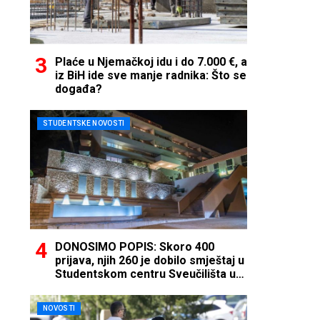
Plaće u Njemačkoj idu i do 7.000 €, a
iz BiH ide sve manje radnika: Što se
događa?
STUDENTSKE NOVOSTI
DONOSIMO POPIS: Skoro 400
prijava, njih 260 je dobilo smještaj u
Studentskom centru Sveučilišta u
Mostaru
NOVOSTI