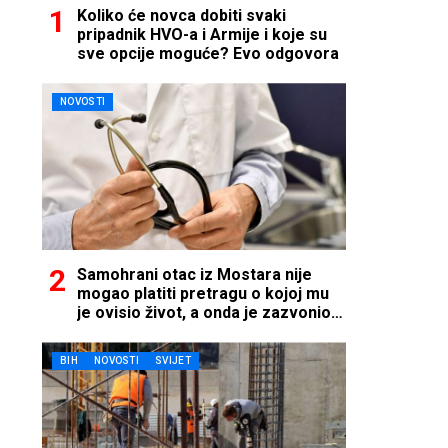
Koliko će novca dobiti svaki
pripadnik HVO-a i Armije i koje su
sve opcije moguće? Evo odgovora
NOVOSTI
Samohrani otac iz Mostara nije
mogao platiti pretragu o kojoj mu
je ovisio život, a onda je zazvonio
telefon…
BIH
NOVOSTI
SVIJET