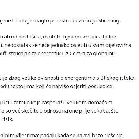
ijene bi mogle naglo porasti, upozorio je Shearing.
 strah od nestašica, osobito tijekom vrhunca ljetne
i, nedostatak se neće jednako osjetiti u svim dijelovima
lff, stručnjak za energetiku iz Centra za globalnu
ije zbog velike ovisnosti o energentima s Bliskog istoka,
u sektorima koji će najviše osjetiti posljedice.
jučujući i zemlje koje raspolažu velikom domaćom
e su već skočile u odnosu na one prije sukoba, što
rizik.
ualnim vijestima: padaju kada se najavi brzo rješenje