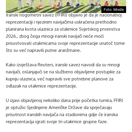
Foto: Mreže
Iranski nogometni savez (FFIRI) objavio je da je nacionalnoj
reprezentaciji i njezinim navijačima uskraćena prethodno
planirana kvota ulaznica za utakmice Svjetskog prvenstva
2026., zbog čega mnogi iranski navijači neće moći
prisustvovati utakmicama svoje reprezentacije unatoč tome
što su već napravili putne aranžmane.
Kako izvještava Reuters, iranski savez navodi da su mnogi
navijači, oslanjajući se na službeno objavljene postupke za
kupnju ulaznica, već napravili sve potrebne planove za
odlazak na utakmice reprezentacije.
U izjavi objavljenoj nekoliko dana prije početka turnira, FFIRI
je optužio Sjedinjene Američke Države da sprječavaju
prisutnost iranskih navijača na stadionima gdje će iranska
reprezentacija igrati svoje tri utakmice grupne faze.