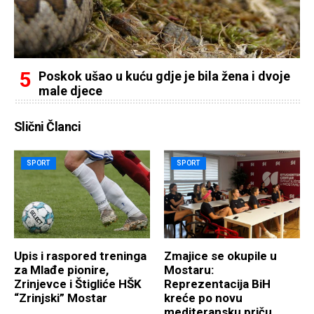
Poskok ušao u kuću gdje je bila žena i dvoje
male djece
Slični Članci
SPORT
SPORT
​Upis i raspored treninga
Zmajice se okupile u
za Mlađe pionire,
Mostaru:
Zrinjevce i Štigliće HŠK
Reprezentacija BiH
“Zrinjski” Mostar
kreće po novu
mediteransku priču