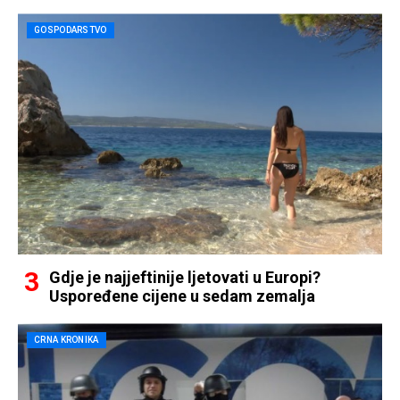
GOSPODARSTVO
Gdje je najjeftinije ljetovati u Europi?
Uspoređene cijene u sedam zemalja
CRNA KRONIKA