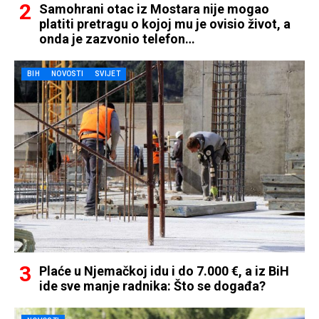
Samohrani otac iz Mostara nije mogao
platiti pretragu o kojoj mu je ovisio život, a
onda je zazvonio telefon…
BIH
NOVOSTI
SVIJET
Plaće u Njemačkoj idu i do 7.000 €, a iz BiH
ide sve manje radnika: Što se događa?