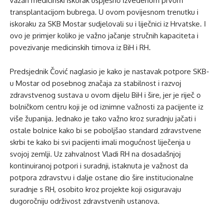
važan medicinski iskorak uspješno izvedenom prvom
transplantacijom bubrega. U ovom povijesnom trenutku i
iskoraku za SKB Mostar sudjelovali su i liječnici iz Hrvatske. I
ovo je primjer koliko je važno jačanje stručnih kapaciteta i
povezivanje medicinskih timova iz BiH i RH.
Predsjednik Čović naglasio je kako je nastavak potpore SKB-
u Mostar od posebnog značaja za stabilnost i razvoj
zdravstvenog sustava u ovom dijelu BiH i šire, jer je riječ o
bolničkom centru koji je od iznimne važnosti za pacijente iz
više županija. Jednako je tako važno kroz suradnju jačati i
ostale bolnice kako bi se poboljšao standard zdravstvene
skrbi te kako bi svi pacijenti imali mogućnost liječenja u
svojoj zemlji. Uz zahvalnost Vladi RH na dosadašnjoj
kontinuiranoj potpori i suradnji, istaknuta je važnost da
potpora zdravstvu i dalje ostane dio šire institucionalne
suradnje s RH, osobito kroz projekte koji osiguravaju
dugoročniju održivost zdravstvenih ustanova.