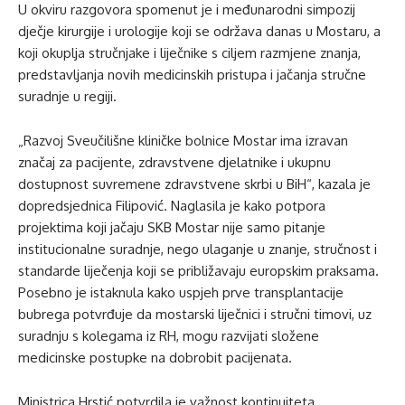
U okviru razgovora spomenut je i međunarodni simpozij
dječje kirurgije i urologije koji se održava danas u Mostaru, a
koji okuplja stručnjake i liječnike s ciljem razmjene znanja,
predstavljanja novih medicinskih pristupa i jačanja stručne
suradnje u regiji.
„Razvoj Sveučilišne kliničke bolnice Mostar ima izravan
značaj za pacijente, zdravstvene djelatnike i ukupnu
dostupnost suvremene zdravstvene skrbi u BiH“, kazala je
dopredsjednica Filipović. Naglasila je kako potpora
projektima koji jačaju SKB Mostar nije samo pitanje
institucionalne suradnje, nego ulaganje u znanje, stručnost i
standarde liječenja koji se približavaju europskim praksama.
Posebno je istaknula kako uspjeh prve transplantacije
bubrega potvrđuje da mostarski liječnici i stručni timovi, uz
suradnju s kolegama iz RH, mogu razvijati složene
medicinske postupke na dobrobit pacijenata.
Ministrica Hrstić potvrdila je važnost kontinuiteta