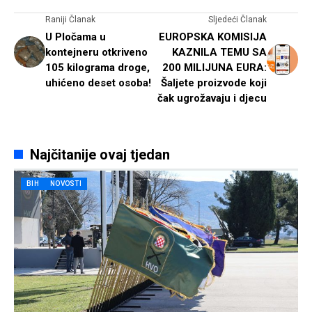
Raniji Članak
Sljedeći Članak
U Pločama u
EUROPSKA KOMISIJA
kontejneru otkriveno
KAZNILA TEMU SA
105 kilograma droge,
200 MILIJUNA EURA:
uhićeno deset osoba!
Šaljete proizvode koji
čak ugrožavaju i djecu
Najčitanije ovaj tjedan
BIH
NOVOSTI