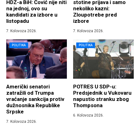
HDZ-a BiH: Čović nije niti
stotine prijava i samo
na jednoj, ovo su
nekoliko kazni:
kandidati za izbore u
Zloupotrebe pred
listopadu
izbore
7. Kolovoza 2026.
7. Kolovoza 2026.
POLITIKA
POLITIKA
Američki senatori
POTRES U SDP-u:
zatražili od Trumpa
Predsjednik u Vukovaru
vraćanje sankcija protiv
napustio stranku zbog
dužnosnika Republike
Thompsona
Srpske
6. Kolovoza 2026.
7. Kolovoza 2026.