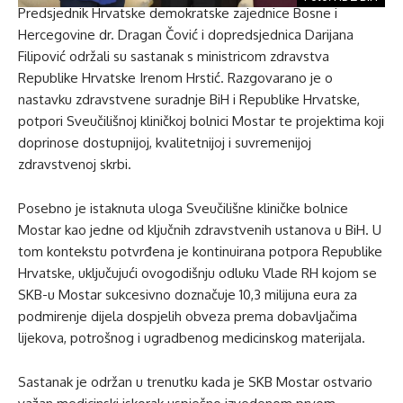
Predsjednik Hrvatske demokratske zajednice Bosne i
Hercegovine dr. Dragan Čović i dopredsjednica Darijana
Filipović održali su sastanak s ministricom zdravstva
Republike Hrvatske Irenom Hrstić. Razgovarano je o
nastavku zdravstvene suradnje BiH i Republike Hrvatske,
potpori Sveučilišnoj kliničkoj bolnici Mostar te projektima koji
doprinose dostupnijoj, kvalitetnijoj i suvremenijoj
zdravstvenoj skrbi.
Posebno je istaknuta uloga Sveučilišne kliničke bolnice
Mostar kao jedne od ključnih zdravstvenih ustanova u BiH. U
tom kontekstu potvrđena je kontinuirana potpora Republike
Hrvatske, uključujući ovogodišnju odluku Vlade RH kojom se
SKB-u Mostar sukcesivno doznačuje 10,3 milijuna eura za
podmirenje dijela dospjelih obveza prema dobavljačima
lijekova, potrošnog i ugradbenog medicinskog materijala.
Sastanak je održan u trenutku kada je SKB Mostar ostvario