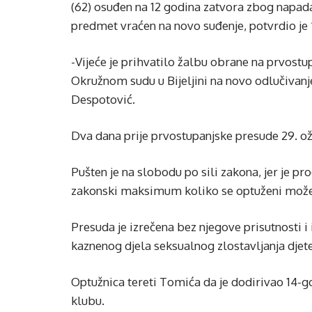
(62) osuđen na 12 godina zatvora zbog napada 
predmet vraćen na novo suđenje, potvrdio je 
-Vijeće je prihvatilo žalbu obrane na prvost
Okružnom sudu u Bijeljini na novo odlučivanje
Despotović.
Dva dana prije prvostupanjske presude 29. ož
Pušten je na slobodu po sili zakona, jer je pro
zakonski maksimum koliko se optuženi može 
Presuda je izrečena bez njegove prisutnosti i
kaznenog djela seksualnog zlostavljanja djet
Optužnica tereti Tomića da je dodirivao 14-go
klubu.