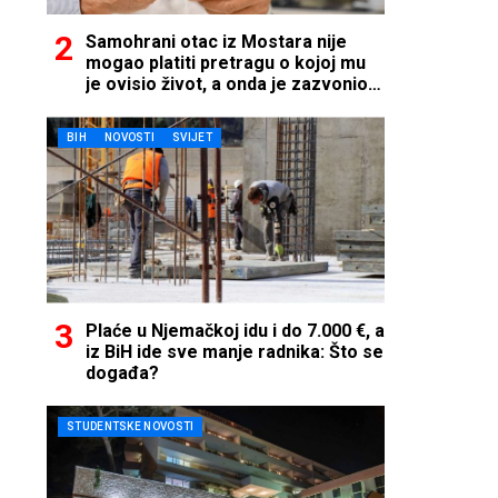
Samohrani otac iz Mostara nije
mogao platiti pretragu o kojoj mu
je ovisio život, a onda je zazvonio
telefon…
BIH
NOVOSTI
SVIJET
Plaće u Njemačkoj idu i do 7.000 €, a
iz BiH ide sve manje radnika: Što se
događa?
STUDENTSKE NOVOSTI