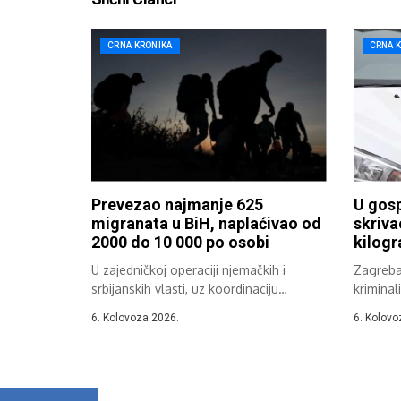
CRNA KRONIKA
CRNA 
Prevezao najmanje 625
U gos
migranata u BiH, naplaćivao od
skriva
2000 do 10 000 po osobi
kilog
U zajedničkoj operaciji njemačkih i
Zagrebač
srbijanskih vlasti, uz koordinaciju
kriminal
Eurojusta i Europola,...
godišnj
6. Kolovoza 2026.
6. Kolovo