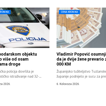
KRONIKA
CRNA KRONIKA
podarskom objektu
Vladimir Popović osumnj
o više od osam
da je dvije žene prevario 
rama droge
000 KM
ka policija dovršila je
Županijsko tužiteljstvo Tuzlansk
ističko istraživanje nad 32-
županije podnijelo je sucu za pr
akom koji je u gospodarskom...
postupak Općinskog suda...
za 2026.
6. Kolovoza 2026.