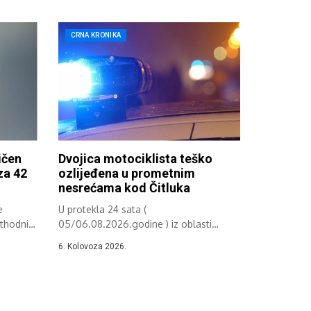
CRNA KRONIKA
ičen
Dvojica motociklista teško
za 42
ozlijeđena u prometnim
nesrećama kod Čitluka
e
U protekla 24 sata (
ethodni
05/06.08.2026.godine ) iz oblasti
sprečavanja i otkrivanja...
6. Kolovoza 2026.