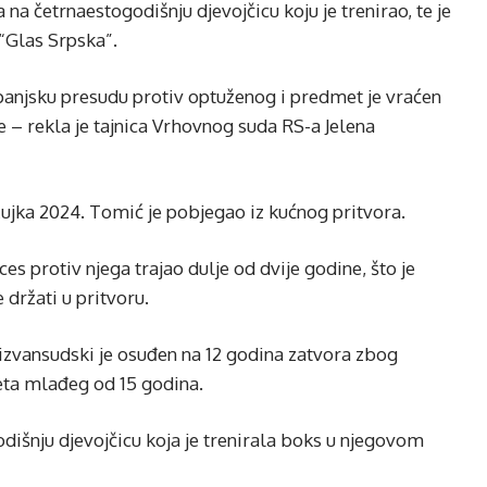
na četrnaestogodišnju djevojčicu koju je trenirao, te je
“Glas Srpska”.
upanjsku presudu protiv optuženog i predmet je vraćen
 – rekla je tajnica Vrhovnog suda RS-a Jelena
ujka 2024. Tomić je pobjegao iz kućnog pritvora.
ces protiv njega trajao dulje od dvije godine, što je
držati u pritvoru.
 izvansudski je osuđen na 12 godina zatvora zbog
eta mlađeg od 15 godina.
dišnju djevojčicu koja je trenirala boks u njegovom