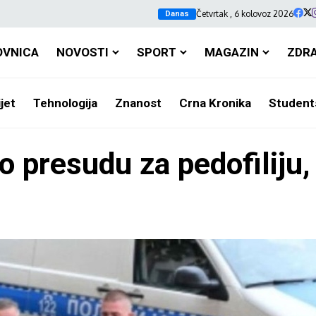
Četvrtak , 6 kolovoz 2026
Danas
OVNICA
NOVOSTI
SPORT
MAGAZIN
ZDR
jet
Tehnologija
Znanost
Crna Kronika
Student
o presudu za pedofiliju