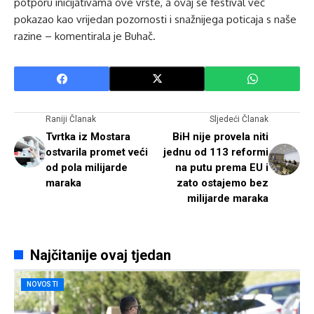
potporu inicijativama ove vrste, a ovaj se festival već
pokazao kao vrijedan pozornosti i snažnijega poticaja s naše
razine – komentirala je Buhač.
Raniji Članak
Sljedeći Članak
Tvrtka iz Mostara
BiH nije provela niti
ostvarila promet veći
jednu od 113 reformi
od pola milijarde
na putu prema EU i
maraka
zato ostajemo bez
milijarde maraka
Najčitanije ovaj tjedan
NOVOSTI