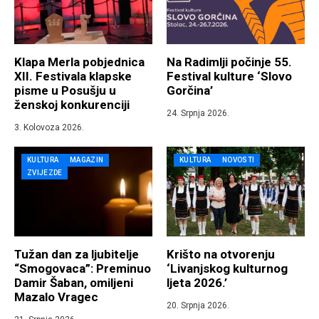
Klapa Merla pobjednica
Na Radimlji počinje 55.
XII. Festivala klapske
Festival kulture ‘Slovo
pisme u Posušju u
Gorčina’
ženskoj konkurenciji
24. Srpnja 2026.
3. Kolovoza 2026.
KULTURA
MAGAZIN
KULTURA
NOVOSTI
ZVIJEZDE
Tužan dan za ljubitelje
Krišto na otvorenju
“Smogovaca”: Preminuo
‘Livanjskog kulturnog
Damir Šaban, omiljeni
ljeta 2026.’
Mazalo Vragec
20. Srpnja 2026.