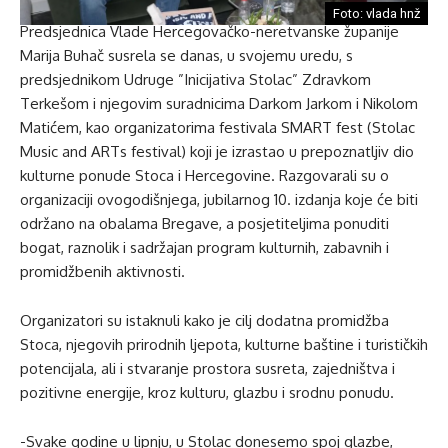
Foto: vlada hnž
Predsjednica Vlade Hercegovačko-neretvanske županije
Marija Buhač susrela se danas, u svojemu uredu, s
predsjednikom Udruge ”Inicijativa Stolac” Zdravkom
Terkešom i njegovim suradnicima Darkom Jarkom i Nikolom
Matićem, kao organizatorima festivala SMART fest (Stolac
Music and ARTs festival) koji je izrastao u prepoznatljiv dio
kulturne ponude Stoca i Hercegovine. Razgovarali su o
organizaciji ovogodišnjega, jubilarnog 10. izdanja koje će biti
održano na obalama Bregave, a posjetiteljima ponuditi
bogat, raznolik i sadržajan program kulturnih, zabavnih i
promidžbenih aktivnosti.
Organizatori su istaknuli kako je cilj dodatna promidžba
Stoca, njegovih prirodnih ljepota, kulturne baštine i turističkih
potencijala, ali i stvaranje prostora susreta, zajedništva i
pozitivne energije, kroz kulturu, glazbu i srodnu ponudu.
-Svake godine u lipnju, u Stolac donesemo spoj glazbe,