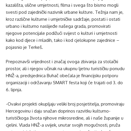
kazališta, ulične umjetnosti, filma i svega što bismo mogli
svesti pod zajednički nazivnik urbane kulture. Težnja nam je,
kroz različne kulturne i umjetničke sadržaje, postati i ostati
urbano i kulturno naslijeđe našega grada, promovirati
njegove potencijale podižući svijest o kulturi i umjetnosti
kako kod djece i mladih, tako i kod cjelokupne zajednice –
pojasnio je Terkeš.
Prepoznavši vrijednost i značaj ovoga zbivanja za stolački
prostor, ali i njegov učinak na ukupnu ljetnu turističku ponudu
HNŽ-a, predsjednica Buhač obećala je financijsku potporu
organizaciji i održavanju SMART festa koji će trajati od 3. do
6. lipnja.
-Ovakvi projekti okupljaju veliki broj posjetitelja, promoviraju
Hercegovinu i daju snažan doprinos razvitku kulturno-
turističkoga života njihove mikrosredine, ali i naše županije u
cjelini. Vlada HNŽ-a uvijek, unutar svojih mogućnosti, pruža