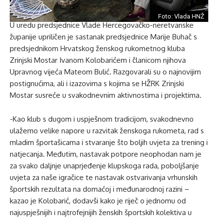
Foto: Vlada HNŽ
U uredu predsjednice Vlade Hercegovačko-neretvanske
županije upriličen je sastanak predsjednice Marije Buhač s
predsjednikom Hrvatskog ženskog rukometnog kluba
Zrinjski Mostar Ivanom Kolobarićem i članicom njihova
Upravnog vijeća Mateom Bulić. Razgovarali su o najnovijim
postignućima, ali i izazovima s kojima se HŽRK Zrinjski
Mostar susreće u svakodnevnim aktivnostima i projektima.
-Kao klub s dugom i uspješnom tradicijom, svakodnevno
ulažemo velike napore u razvitak ženskoga rukometa, rad s
mladim športašicama i stvaranje što boljih uvjeta za trening i
natjecanja. Međutim, nastavak potpore neophodan nam je
za svako daljnje unaprjeđenje klupskoga rada, poboljšanje
uvjeta za naše igračice te nastavak ostvarivanja vrhunskih
športskih rezultata na domaćoj i međunarodnoj razini –
kazao je Kolobarić, dodavši kako je riječ o jednomu od
najuspješnijih i najtrofejnijih ženskih športskih kolektiva u