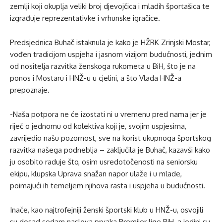
zemlji koji okuplja veliki broj djevojčica i mladih športašica te
izgrađuje reprezentativke i vrhunske igračice.
Predsjednica Buhač istaknula je kako je HŽRK Zrinjski Mostar,
vođen tradicijom uspjeha i jasnom vizijom budućnosti, jednim
od nositelja razvitka ženskoga rukometa u BiH, što je na
ponos i Mostaru i HNŽ-u u cjelini, a što Vlada HNŽ-a
prepoznaje.
-Naša potpora ne će izostati ni u vremenu pred nama jer je
riječ o jednomu od kolektiva koji je, svojim uspjesima,
zavrijedio našu pozornost, sve na korist ukupnoga športskog
razvitka našega podneblja – zaključila je Buhač, kazavši kako
ju osobito raduje što, osim usredotočenosti na seniorsku
ekipu, klupska Uprava snažan napor ulaže i u mlade,
poimajući ih temeljem njihova rasta i uspjeha u budućnosti.
Inače, kao najtrofejniji ženski športski klub u HNŽ-u, osvojili
su dosad sedam naslova prvaka Premijer lige BiH, a jedini su