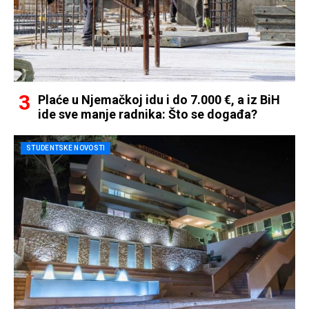
Plaće u Njemačkoj idu i do 7.000 €, a iz BiH
ide sve manje radnika: Što se događa?
STUDENTSKE NOVOSTI