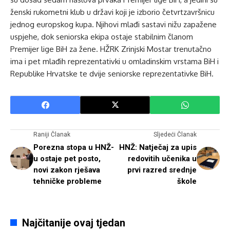
ženski rukometni klub u državi koji je izborio četvrtzavršnicu
jednog europskog kupa. Njihovi mlađi sastavi nižu zapažene
uspjehe, dok seniorska ekipa ostaje stabilnim članom
Premijer lige BiH za žene. HŽRK Zrinjski Mostar trenutačno
ima i pet mlađih reprezentativki u omladinskim vrstama BiH i
Republike Hrvatske te dvije seniorske reprezentativke BiH.
Raniji Članak
Sljedeći Članak
Porezna stopa u HNŽ-
HNŽ: Natječaj za upis
u ostaje pet posto,
redovitih učenika u
novi zakon rješava
prvi razred srednje
tehničke probleme
škole
Najčitanije ovaj tjedan