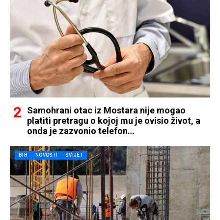
Samohrani otac iz Mostara nije mogao
platiti pretragu o kojoj mu je ovisio život, a
onda je zazvonio telefon…
BIH
NOVOSTI
SVIJET