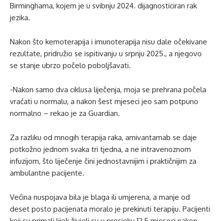
Birminghama, kojem je u svibnju 2024. dijagnosticiran rak
jezika.
Nakon što kemoterapija i imunoterapija nisu dale očekivane
rezultate, pridružio se ispitivanju u srpnju 2025., a njegovo
se stanje ubrzo počelo poboljšavati.
-Nakon samo dva ciklusa liječenja, moja se prehrana počela
vraćati u normalu, a nakon šest mjeseci jeo sam potpuno
normalno – rekao je za Guardian.
Za razliku od mnogih terapija raka, amivantamab se daje
potkožno jednom svaka tri tjedna, a ne intravenoznom
infuzijom, što liječenje čini jednostavnijim i praktičnijim za
ambulantne pacijente.
Većina nuspojava bila je blaga ili umjerena, a manje od
deset posto pacijenata moralo je prekinuti terapiju. Pacijenti
koji su primali lijek živjeli su u prosjeku 12,5 mjeseci nakon