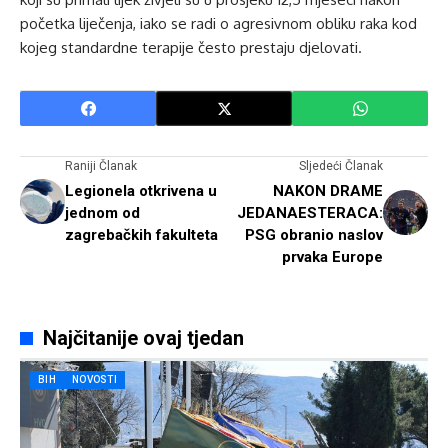
početka liječenja, iako se radi o agresivnom obliku raka kod
kojeg standardne terapije često prestaju djelovati.
Raniji Članak
Sljedeći Članak
Legionela otkrivena u
NAKON DRAME
jednom od
JEDANAESTERACA:
zagrebačkih fakulteta
PSG obranio naslov
prvaka Europe
Najčitanije ovaj tjedan
BIH
NOVOSTI