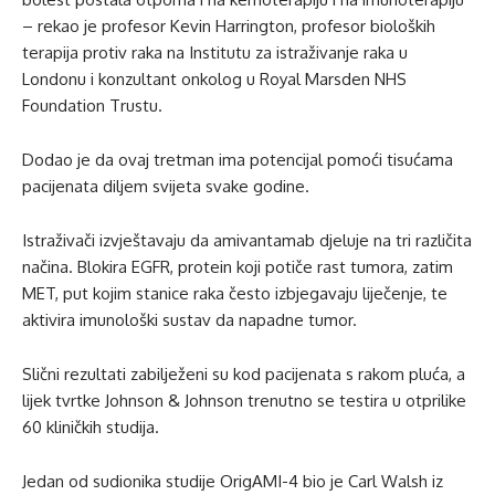
– rekao je profesor Kevin Harrington, profesor bioloških
terapija protiv raka na Institutu za istraživanje raka u
Londonu i konzultant onkolog u Royal Marsden NHS
Foundation Trustu.
Dodao je da ovaj tretman ima potencijal pomoći tisućama
pacijenata diljem svijeta svake godine.
Istraživači izvještavaju da amivantamab djeluje na tri različita
načina. Blokira EGFR, protein koji potiče rast tumora, zatim
MET, put kojim stanice raka često izbjegavaju liječenje, te
aktivira imunološki sustav da napadne tumor.
Slični rezultati zabilježeni su kod pacijenata s rakom pluća, a
lijek tvrtke Johnson & Johnson trenutno se testira u otprilike
60 kliničkih studija.
Jedan od sudionika studije OrigAMI-4 bio je Carl Walsh iz