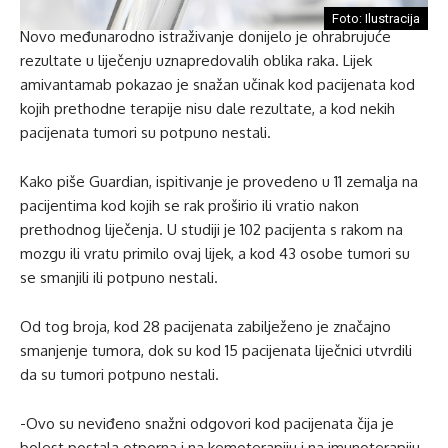
Foto: Ilustracija
Novo međunarodno istraživanje donijelo je ohrabrujuće
rezultate u liječenju uznapredovalih oblika raka. Lijek
amivantamab pokazao je snažan učinak kod pacijenata kod
kojih prethodne terapije nisu dale rezultate, a kod nekih
pacijenata tumori su potpuno nestali.
Kako piše Guardian, ispitivanje je provedeno u 11 zemalja na
pacijentima kod kojih se rak proširio ili vratio nakon
prethodnog liječenja. U studiji je 102 pacijenta s rakom na
mozgu ili vratu primilo ovaj lijek, a kod 43 osobe tumori su
se smanjili ili potpuno nestali.
Od tog broja, kod 28 pacijenata zabilježeno je značajno
smanjenje tumora, dok su kod 15 pacijenata liječnici utvrdili
da su tumori potpuno nestali.
-Ovo su neviđeno snažni odgovori kod pacijenata čija je
bolest postala otporna i na kemoterapiju i na imunoterapiju