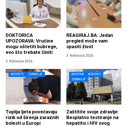
DOKTORICA
REAGIRAJ.BA: Jedan
UPOZORAVA: Vrućine
pregled može vam
mogu oštetiti bubrege,
spasiti život
evo što trebate činiti
3. Kolovoza 2026.
3. Kolovoza 2026.
NOVOSTI
ZDRAVLJE
MOSTAR
NOVOSTI
ZDRAVLJE
Toplija ljeta povećavaju
Zaštitite svoje zdravlje:
rizik od širenja zaraznih
Besplatno testiranje na
bolesti u Europi
hepatitis i HIV ovog