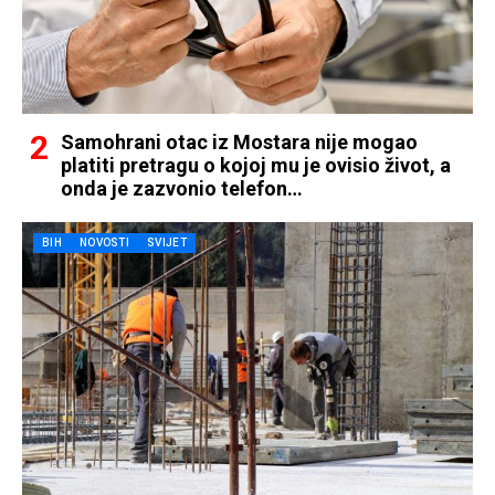
Samohrani otac iz Mostara nije mogao
platiti pretragu o kojoj mu je ovisio život, a
onda je zazvonio telefon…
BIH
NOVOSTI
SVIJET