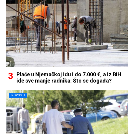
Plaće u Njemačkoj idu i do 7.000 €, a iz BiH
ide sve manje radnika: Što se događa?
NOVOSTI