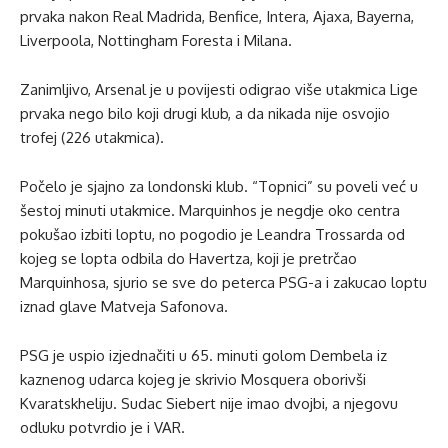
prvaka nakon Real Madrida, Benfice, Intera, Ajaxa, Bayerna,
Liverpoola, Nottingham Foresta i Milana.
Zanimljivo, Arsenal je u povijesti odigrao više utakmica Lige
prvaka nego bilo koji drugi klub, a da nikada nije osvojio
trofej (226 utakmica).
Počelo je sjajno za londonski klub. “Topnici” su poveli već u
šestoj minuti utakmice. Marquinhos je negdje oko centra
pokušao izbiti loptu, no pogodio je Leandra Trossarda od
kojeg se lopta odbila do Havertza, koji je pretrčao
Marquinhosa, sjurio se sve do peterca PSG-a i zakucao loptu
iznad glave Matveja Safonova.
PSG je uspio izjednačiti u 65. minuti golom Dembela iz
kaznenog udarca kojeg je skrivio Mosquera oborivši
Kvaratskheliju. Sudac Siebert nije imao dvojbi, a njegovu
odluku potvrdio je i VAR.