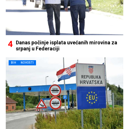
Danas počinje isplata uvećanih mirovina za
srpanj u Federaciji
BIH
NOVOSTI