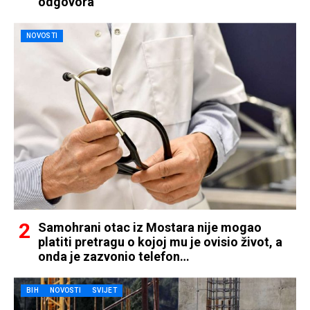
odgovora
NOVOSTI
Samohrani otac iz Mostara nije mogao
platiti pretragu o kojoj mu je ovisio život, a
onda je zazvonio telefon…
BIH
NOVOSTI
SVIJET