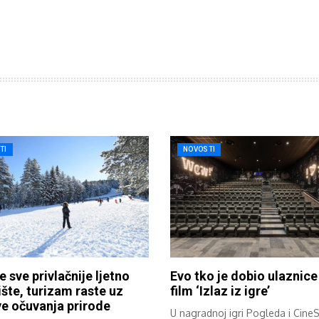
TI
NOVOSTI
e sve privlačnije ljetno
Evo tko je dobio ulaznice
šte, turizam raste uz
film ‘Izlaz iz igre’
e očuvanja prirode
U nagradnoj igri Pogleda i Cine