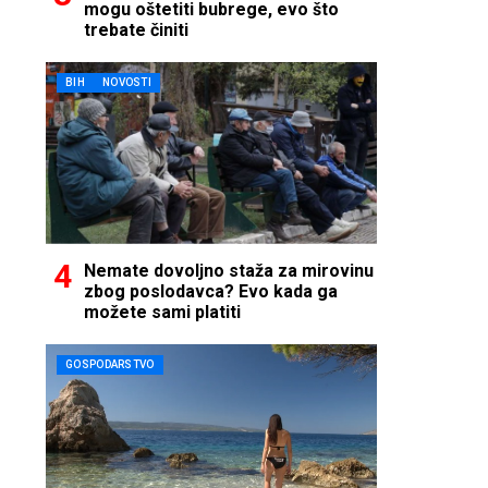
mogu oštetiti bubrege, evo što
trebate činiti
BIH
NOVOSTI
Nemate dovoljno staža za mirovinu
zbog poslodavca? Evo kada ga
možete sami platiti
GOSPODARSTVO