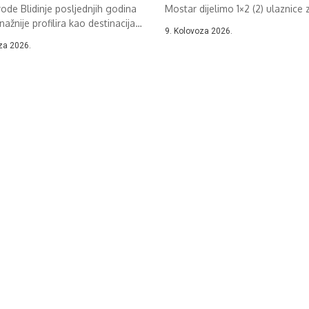
rode Blidinje posljednjih godina
Mostar dijelimo 1×2 (2) ulaznice z
nažnije profilira kao destinacija
9. Kolovoza 2026.
og...
za 2026.