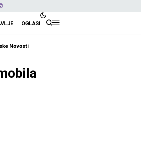
AVLJE
OGLASI
ske Novosti
omobila