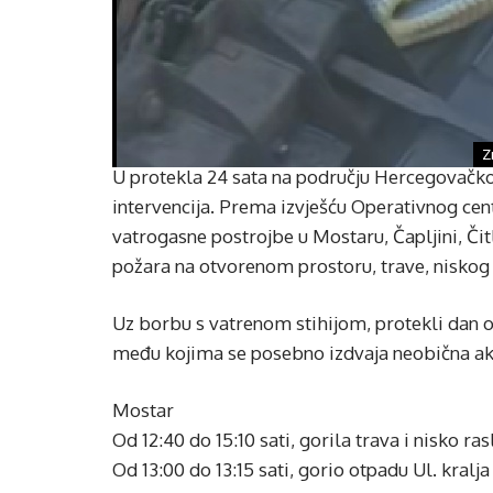
Z
U protekla 24 sata na području Hercegovačko-
intervencija. Prema izvješću Operativnog centra
vatrogasne postrojbe u Mostaru, Čapljini, Čit
požara na otvorenom prostoru, trave, niskog r
Uz borbu s vatrenom stihijom, protekli dan obi
među kojima se posebno izdvaja neobična akc
Mostar
Od 12:40 do 15:10 sati, gorila trava i nisko rasl
Od 13:00 do 13:15 sati, gorio otpadu Ul. kralj