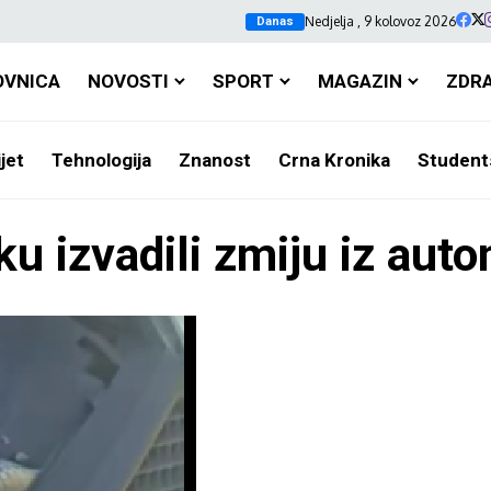
Nedjelja , 9 kolovoz 2026
Danas
OVNICA
NOVOSTI
SPORT
MAGAZIN
ZDR
jet
Tehnologija
Znanost
Crna Kronika
Student
ku izvadili zmiju iz aut