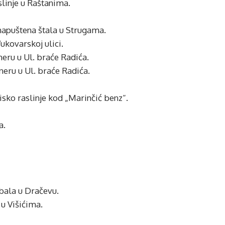
aslinje u Raštanima.
i napuštena štala u Strugama.
Vukovarskoj ulici.
neru u Ul. braće Radića.
neru u Ul. braće Radića.
nisko raslinje kod „Marinčić benz“.
a.
abala u Dračevu.
 u Višićima.