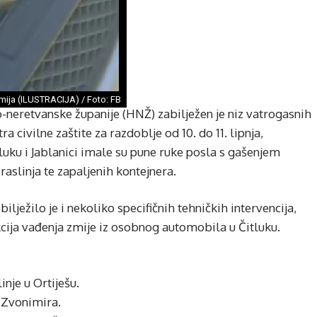
mija (ILUSTRACIJA) / Foto: FB
neretvanske županije (HNŽ) zabilježen je niz vatrogasnih
 civilne zaštite za razdoblje od 10. do 11. lipnja,
luku i Jablanici imale su pune ruke posla s gašenjem
aslinja te zapaljenih kontejnera.
lježilo je i nekoliko specifičnih tehničkih intervencija,
ija vađenja zmije iz osobnog automobila u Čitluku.
inje u Ortiješu.
a Zvonimira.