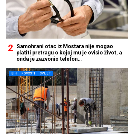
Samohrani otac iz Mostara nije mogao
platiti pretragu o kojoj mu je ovisio život, a
onda je zazvonio telefon…
BIH
NOVOSTI
SVIJET