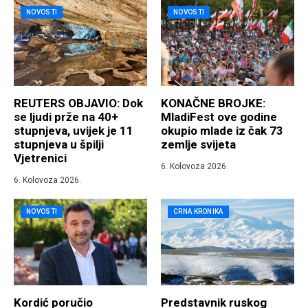
NOVOSTI
NOVOSTI
REUTERS OBJAVIO: Dok
KONAČNE BROJKE:
se ljudi prže na 40+
MladiFest ove godine
stupnjeva, uvijek je 11
okupio mlade iz čak 73
stupnjeva u špilji
zemlje svijeta
Vjetrenici
6. Kolovoza 2026.
6. Kolovoza 2026.
NOVOSTI
CRNA KRONIKA
Kordić poručio
Predstavnik ruskog