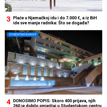
Plaće u Njemačkoj idu i do 7.000 €, a iz BiH
ide sve manje radnika: Što se događa?
STUDENTSKE NOVOSTI
DONOSIMO POPIS: Skoro 400 prijava, njih
260 je dobilo smještaj u Studentskom centru