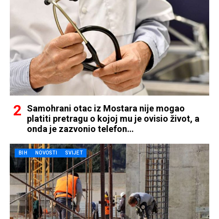
Samohrani otac iz Mostara nije mogao
platiti pretragu o kojoj mu je ovisio život, a
onda je zazvonio telefon…
BIH
NOVOSTI
SVIJET