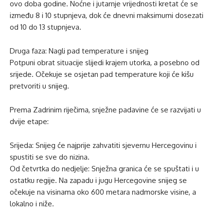
ovo doba godine. Noćne i jutarnje vrijednosti kretat će se
između 8 i 10 stupnjeva, dok će dnevni maksimumi dosezati
od 10 do 13 stupnjeva.
Druga faza: Nagli pad temperature i snijeg
Potpuni obrat situacije slijedi krajem utorka, a posebno od
srijede. Očekuje se osjetan pad temperature koji će kišu
pretvoriti u snijeg.
Prema Zadrinim riječima, snježne padavine će se razvijati u
dvije etape:
Srijeda: Snijeg će najprije zahvatiti sjevernu Hercegovinu i
spustiti se sve do nizina.
Od četvrtka do nedjelje: Snježna granica će se spuštati i u
ostatku regije. Na zapadu i jugu Hercegovine snijeg se
očekuje na visinama oko 600 metara nadmorske visine, a
lokalno i niže.