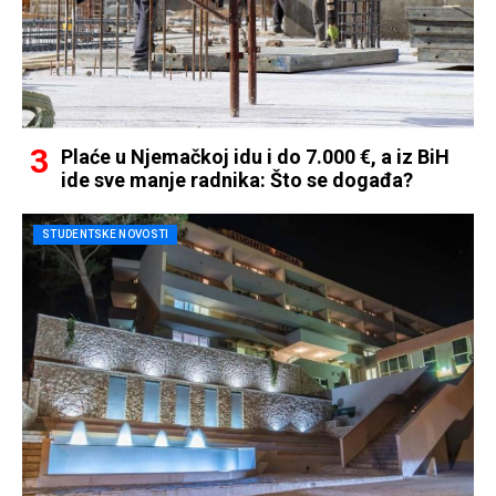
Plaće u Njemačkoj idu i do 7.000 €, a iz BiH
ide sve manje radnika: Što se događa?
STUDENTSKE NOVOSTI