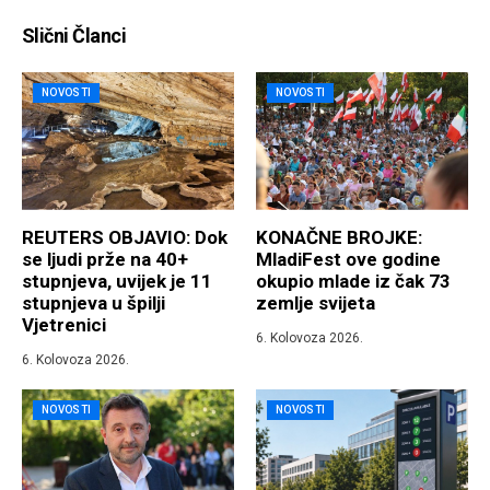
Slični Članci
NOVOSTI
NOVOSTI
REUTERS OBJAVIO: Dok
KONAČNE BROJKE:
se ljudi prže na 40+
MladiFest ove godine
stupnjeva, uvijek je 11
okupio mlade iz čak 73
stupnjeva u špilji
zemlje svijeta
Vjetrenici
6. Kolovoza 2026.
6. Kolovoza 2026.
NOVOSTI
NOVOSTI