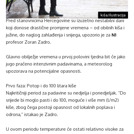
kiša/ilustracija
Pred stanovnicima Hercegovine su izuzetno nestabilni dani
koji donose drastične promjene vremena – od obilnih kiša i
južine, do naglog zahlađenja i snijega, upozorio je za
N1
profesor Zoran Zadro.
Glavno obilježje vremena u prvoj polovini tjedna bit će jako
jugo praćeno intenzivnim padavinama, a meteorolog
upozorava na potencijalne opasnosti.
Prvo faza: Potop i do 100 litara kiše
Najkritičniji period za padavine su nedjelja i ponedjeljak. “Do
srijede bi moglo pasti i do 100, moguće i više mm (l/m2)
kiše, zbog čega postoji opasnost od lokalnih poplava i
odrona,” istakao je Zadro.
U ovom periodu temperature će ostati relativno visoke za