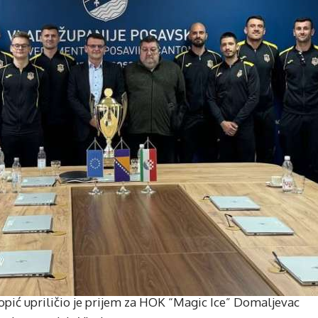
pić upriličio je prijem za HOK “Magic Ice” Domaljevac