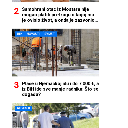
Samohrani otac iz Mostara nije
mogao platiti pretragu o kojoj mu
je ovisio život, a onda je zazvonio
telefon…
BIH
NOVOSTI
SVIJET
Plaće u Njemačkoj idu i do 7.000 €, a
iz BiH ide sve manje radnika: Što se
događa?
NOVOSTI