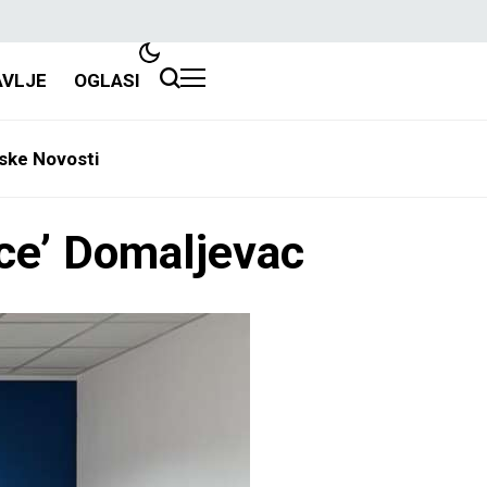
AVLJE
OGLASI
ske Novosti
Ice’ Domaljevac