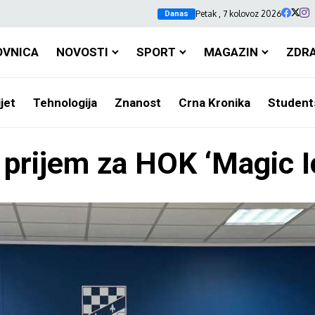
Petak , 7 kolovoz 2026
Danas
OVNICA
NOVOSTI
SPORT
MAGAZIN
ZDR
jet
Tehnologija
Znanost
Crna Kronika
Student
 prijem za HOK ‘Magic 