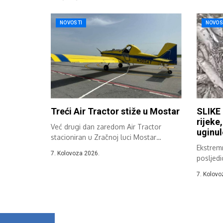
NOVOSTI
NOVOS
Treći Air Tractor stiže u Mostar
SLIKE 
rijeke
Već drugi dan zaredom Air Tractor
uginul
stacioniran u Zračnoj luci Mostar
sudjeluje...
Ekstremn
7. Kolovoza 2026.
posljedi
Hercegov
7. Kolovo