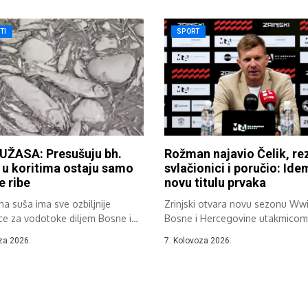
TI
SPORT
UŽASA: Presušuju bh.
Rožman najavio Čelik, re
, u koritima ostaju samo
svlačionici i poručio: Id
e ribe
novu titulu prvaka
a suša ima sve ozbiljnije
Zrinjski otvara novu sezonu Wwi
ce za vodotoke diljem Bosne i
Bosne i Hercegovine utakmicom 
ine....
Čelika,...
za 2026.
7. Kolovoza 2026.