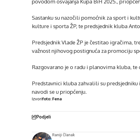
povodom osvajanja Kupa BiH 2025., priopćeno
Sastanku su nazočili pomoćnik za sport i kult
kulture i sporta ŽP, te predsjednik kluba Anto 
Predsjednik Vlade ŽP je čestitao igračima, tr
važnost njihovog postignuća za promociju spor
Razgovarano je o radu i planovima kluba, te o
Predstavnici kluba zahvalili su predsjedniku 
navodi se u priopćenju.
Izvori
foto: Fena
Podjeli
Raniji Članak