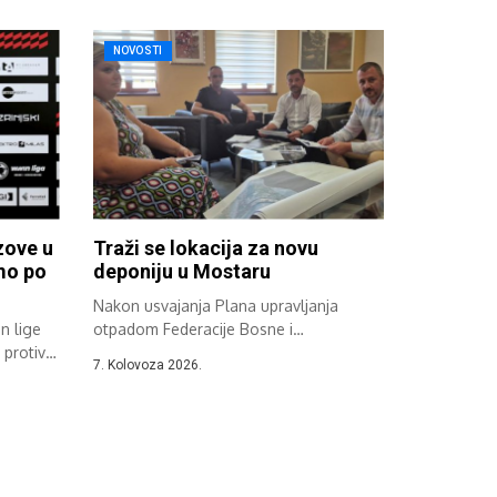
NOVOSTI
zove u
Traži se lokacija za novu
emo po
deponiju u Mostaru
Nakon usvajanja Plana upravljanja
n lige
otpadom Federacije Bosne i
protiv
Hercegovine održan je sastanak...
7. Kolovoza 2026.