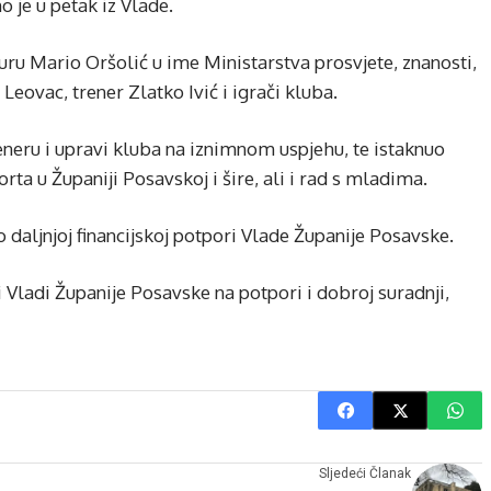
 je u petak iz Vlade.
uru Mario Oršolić u ime Ministarstva prosvjete, znanosti,
Leovac, trener Zlatko Ivić i igrači kluba.
eneru i upravi kluba na iznimnom uspjehu, te istaknuo
ta u Županiji Posavskoj i šire, ali i rad s mladima.
 daljnjoj financijskoj potpori Vlade Županije Posavske.
i Vladi Županije Posavske na potpori i dobroj suradnji,
Sljedeći Članak