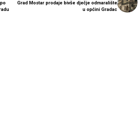
epo
Grad Mostar prodaje bivše dječje odmaralište
radu
u općini Gradac