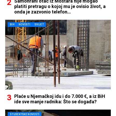
Samohrani otac iz Mostara nije mogao
platiti pretragu o kojoj mu je ovisio život, a
onda je zazvonio telefon…
BIH
NOVOSTI
SVIJET
Plaće u Njemačkoj idu i do 7.000 €, a iz BiH
ide sve manje radnika: Što se događa?
STUDENTSKE NOVOSTI