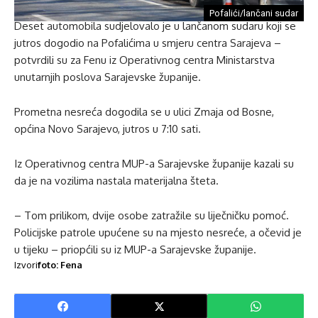
Pofalići/lančani sudar
Deset automobila sudjelovalo je u lančanom sudaru koji se
jutros dogodio na Pofalićima u smjeru centra Sarajeva –
potvrdili su za Fenu iz Operativnog centra Ministarstva
unutarnjih poslova Sarajevske županije.
Prometna nesreća dogodila se u ulici Zmaja od Bosne,
općina Novo Sarajevo, jutros u 7:10 sati.
Iz Operativnog centra MUP-a Sarajevske županije kazali su
da je na vozilima nastala materijalna šteta.
– Tom prilikom, dvije osobe zatražile su liječničku pomoć.
Policijske patrole upućene su na mjesto nesreće, a očevid je
u tijeku – priopćili su iz MUP-a Sarajevske županije.
Izvori
foto: Fena