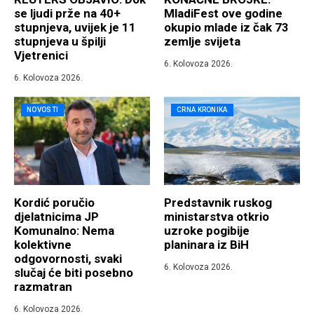
se ljudi prže na 40+
MladiFest ove godine
stupnjeva, uvijek je 11
okupio mlade iz čak 73
stupnjeva u špilji
zemlje svijeta
Vjetrenici
6. Kolovoza 2026.
6. Kolovoza 2026.
NOVOSTI
CRNA KRONIKA
Kordić poručio
Predstavnik ruskog
djelatnicima JP
ministarstva otkrio
Komunalno: Nema
uzroke pogibije
kolektivne
planinara iz BiH
odgovornosti, svaki
6. Kolovoza 2026.
slučaj će biti posebno
razmatran
6. Kolovoza 2026.