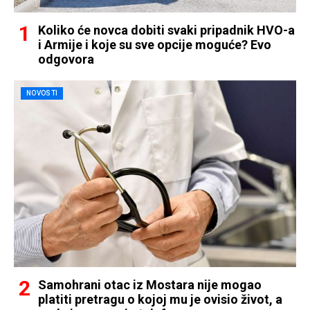
Koliko će novca dobiti svaki pripadnik HVO-a
i Armije i koje su sve opcije moguće? Evo
odgovora
NOVOSTI
Samohrani otac iz Mostara nije mogao
platiti pretragu o kojoj mu je ovisio život, a