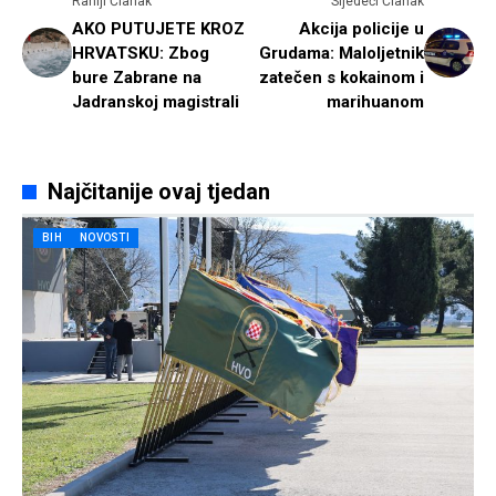
Raniji Članak
Sljedeći Članak
AKO PUTUJETE KROZ
Akcija policije u
HRVATSKU: Zbog
Grudama: Maloljetnik
bure Zabrane na
zatečen s kokainom i
Jadranskoj magistrali
marihuanom
Najčitanije ovaj tjedan
BIH
NOVOSTI