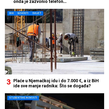
onda je zazvonio telefon…
BIH
NOVOSTI
SVIJET
Plaće u Njemačkoj idu i do 7.000 €, a iz BiH
ide sve manje radnika: Što se događa?
STUDENTSKE NOVOSTI