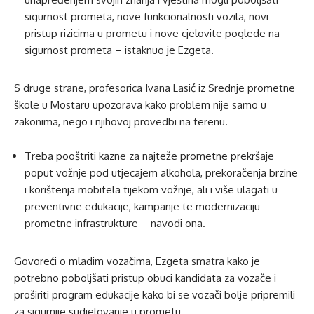
sigurnost prometa, nove funkcionalnosti vozila, novi
pristup rizicima u prometu i nove cjelovite poglede na
sigurnost prometa – istaknuo je Ezgeta.
S druge strane, profesorica Ivana Lasić iz Srednje prometne
škole u Mostaru upozorava kako problem nije samo u
zakonima, nego i njihovoj provedbi na terenu.
Treba pooštriti kazne za najteže prometne prekršaje
poput vožnje pod utjecajem alkohola, prekoračenja brzine
i korištenja mobitela tijekom vožnje, ali i više ulagati u
preventivne edukacije, kampanje te modernizaciju
prometne infrastrukture – navodi ona.
Govoreći o mladim vozačima, Ezgeta smatra kako je
potrebno poboljšati pristup obuci kandidata za vozače i
proširiti program edukacije kako bi se vozači bolje pripremili
za sigurnije sudjelovanje u prometu.