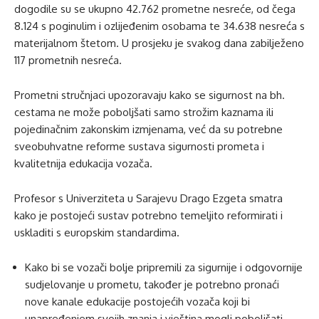
dogodile su se ukupno 42.762 prometne nesreće, od čega
8.124 s poginulim i ozlijeđenim osobama te 34.638 nesreća s
materijalnom štetom. U prosjeku je svakog dana zabilježeno
117 prometnih nesreća.
Prometni stručnjaci upozoravaju kako se sigurnost na bh.
cestama ne može poboljšati samo strožim kaznama ili
pojedinačnim zakonskim izmjenama, već da su potrebne
sveobuhvatne reforme sustava sigurnosti prometa i
kvalitetnija edukacija vozača.
Profesor s Univerziteta u Sarajevu Drago Ezgeta smatra
kako je postojeći sustav potrebno temeljito reformirati i
uskladiti s europskim standardima.
Kako bi se vozači bolje pripremili za sigurnije i odgovornije
sudjelovanje u prometu, također je potrebno pronaći
nove kanale edukacije postojećih vozača koji bi
unapređenjem svojih znanja i vještina mogli poboljšati