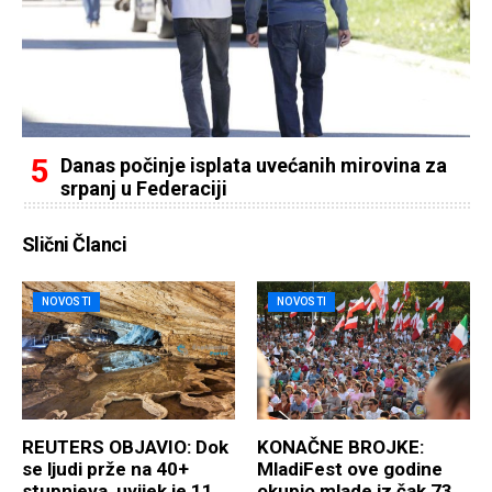
Danas počinje isplata uvećanih mirovina za
srpanj u Federaciji
Slični Članci
NOVOSTI
NOVOSTI
REUTERS OBJAVIO: Dok
KONAČNE BROJKE:
se ljudi prže na 40+
MladiFest ove godine
stupnjeva, uvijek je 11
okupio mlade iz čak 73