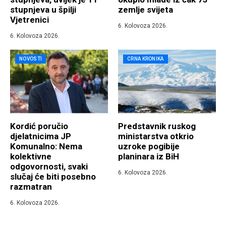
stupnjeva u špilji
zemlje svijeta
Vjetrenici
6. Kolovoza 2026.
6. Kolovoza 2026.
NOVOSTI
CRNA KRONIKA
Kordić poručio
Predstavnik ruskog
djelatnicima JP
ministarstva otkrio
Komunalno: Nema
uzroke pogibije
kolektivne
planinara iz BiH
odgovornosti, svaki
6. Kolovoza 2026.
slučaj će biti posebno
razmatran
6. Kolovoza 2026.