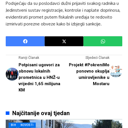
Podsjećaju da su poslodavci dužni prijaviti svakog radnika u
Jedinstveni sustav registracije, kontrole i naplate doprinosa,
evidentirati promet putem fiskalnih uređaja te redovito
izmirivati porezne obveze kako bi izbjegli sankcije.
Raniji Članak
Sljedeći Članak
Potpisani ugovori za
Projekt #PokreniMo
obnovu lokalnih
ponovno okuplja
prometnica u HNŽ-u
umirovljenike u
vrijedni 1,65 milijuna
Mostaru
KM
Najčitanije ovaj tjedan
BIH
NOVOSTI