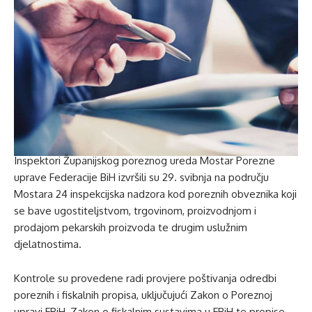
Inspektori Županijskog poreznog ureda Mostar Porezne
uprave Federacije BiH izvršili su 29. svibnja na području
Mostara 24 inspekcijska nadzora kod poreznih obveznika koji
se bave ugostiteljstvom, trgovinom, proizvodnjom i
prodajom pekarskih proizvoda te drugim uslužnim
djelatnostima.
Kontrole su provedene radi provjere poštivanja odredbi
poreznih i fiskalnih propisa, uključujući Zakon o Poreznoj
upravi FBiH, Zakon o fiskalnim sustavima u FBiH te propise