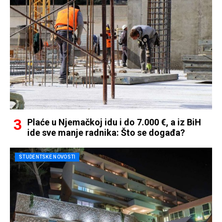
Plaće u Njemačkoj idu i do 7.000 €, a iz BiH
ide sve manje radnika: Što se događa?
STUDENTSKE NOVOSTI