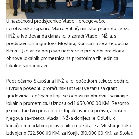
U nazočnosti predsjednice Vlade Hercegovačko-
neretvanske županije Marije Buhač, ministar prometa i veza
HNŽ-a Ivo Bevanda danas je, u zgradi Vlade HNŽ-a, s
predstavnicima gradova Mostara, Konjica i Stoca te općina
Neum i Jablanica potpisao ugovore o provedbi projekata
obnove lokalnih prometnica na prostorima tih jedinica
lokalne samouprave.
Podsjećamo, Skupština HNŽ-a je, početkom tekuće godine,
utvrdila posebnu proračunsku stavku vezanu za grant
gradovima i općinama koja se odnosi na obnovu i saniranje
lokalnih prometnica, u iznosu od 1.650.000,00 KM. Resorno
je ministarstvo provelo postupak javnoga poziva, a nakon
njegova završetka, Vlada HNŽ-a donijela je Odluku o
konačnomu odabiru prijavljenih projekata. Za Mostar je tako
izdvojeno 722.500,00 KM, za Konjic 310.000,00 KM, za Stolac