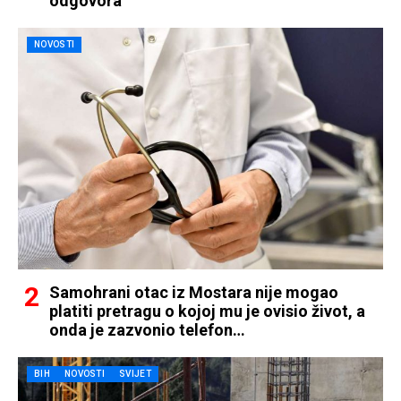
odgovora
NOVOSTI
Samohrani otac iz Mostara nije mogao
platiti pretragu o kojoj mu je ovisio život, a
onda je zazvonio telefon…
BIH
NOVOSTI
SVIJET