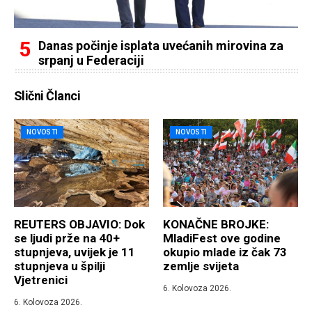
Danas počinje isplata uvećanih mirovina za
srpanj u Federaciji
Slični Članci
NOVOSTI
NOVOSTI
REUTERS OBJAVIO: Dok
KONAČNE BROJKE:
se ljudi prže na 40+
MladiFest ove godine
stupnjeva, uvijek je 11
okupio mlade iz čak 73
stupnjeva u špilji
zemlje svijeta
Vjetrenici
6. Kolovoza 2026.
6. Kolovoza 2026.