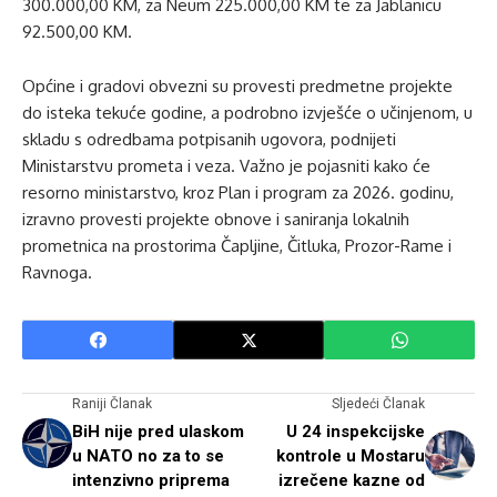
300.000,00 KM, za Neum 225.000,00 KM te za Jablanicu
92.500,00 KM.
Općine i gradovi obvezni su provesti predmetne projekte
do isteka tekuće godine, a podrobno izvješće o učinjenom, u
skladu s odredbama potpisanih ugovora, podnijeti
Ministarstvu prometa i veza. Važno je pojasniti kako će
resorno ministarstvo, kroz Plan i program za 2026. godinu,
izravno provesti projekte obnove i saniranja lokalnih
prometnica na prostorima Čapljine, Čitluka, Prozor-Rame i
Ravnoga.
Raniji Članak
Sljedeći Članak
BiH nije pred ulaskom
U 24 inspekcijske
u NATO no za to se
kontrole u Mostaru
intenzivno priprema
izrečene kazne od