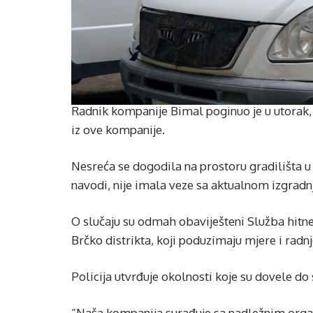
Radnik kompanije Bimal poginuo je u utorak,
iz ove kompanije.
Nesreća se dogodila na prostoru gradilišta u
navodi, nije imala veze sa aktualnom izgrad
O slučaju su odmah obaviješteni Služba hitne 
Brčko distrikta, koji poduzimaju mjere i radnj
Policija utvrđuje okolnosti koje su dovele do
“Naša kompanija surađuje sa nadležnim organ