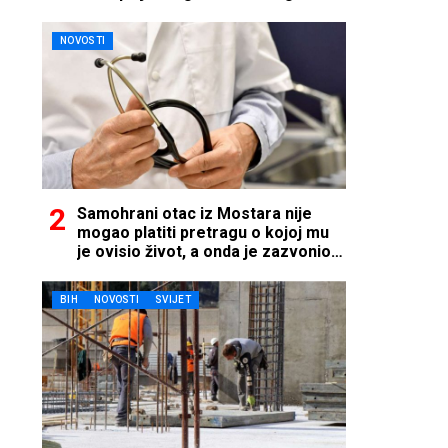
NOVOSTI
Samohrani otac iz Mostara nije
mogao platiti pretragu o kojoj mu
je ovisio život, a onda je zazvonio
telefon…
BIH
NOVOSTI
SVIJET