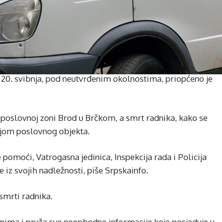
 20. svibnja, pod neutvrđenim okolnostima, priopćeno je
 poslovnoj zoni Brod u Brčkom, a smrt radnika, kako se
njom poslovnog objekta.
pomoći, Vatrogasna jedinica, Inspekcija rada i Policija
e iz svojih nadležnosti, piše Srpskainfo.
 smrti radnika.
ima i pruža sve neophodne informacije koje posjeduje u