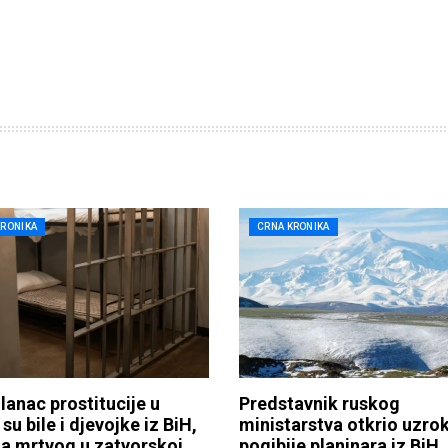
KRONIKA
CRNA KRONIKA
lanac prostitucije u
Predstavnik ruskog
su bile i djevojke iz BiH,
ministarstva otkrio uzro
ga mrtvog u zatvorskoj
pogibije planinara iz BiH