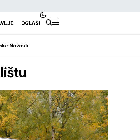
AVLJE
OGLASI
ske Novosti
lištu