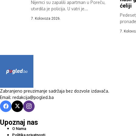
Nijemci su zapalili apartman u Poreču,
ćeliji
utvrdila je policija. U vatri je...
Pedeset
7. Kolovoza 2026.
pronađen
ćeliji sp
7. Kolovo
Zabranjeno preuzimanje sadržaja bez dozvole izdavača.
Email: redakcija@pogled.ba
Upoznaj nas
O Nama
Politika privatnosti