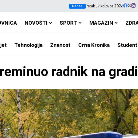
Petak , 7 kolovoz 2026
Danas
OVNICA
NOVOSTI
SPORT
MAGAZIN
ZDR
jet
Tehnologija
Znanost
Crna Kronika
Student
reminuo radnik na gradi