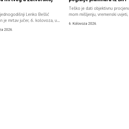
Teško je dati objektivnu procjenu
jednogodišnji Lenko Bešlić
mom mišljenju, vremenski uvjeti, 
 je mrtav jučer, 6. kolovoza, u
6. Kolovoza 2026.
litskog...
za 2026.