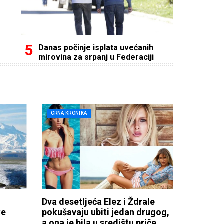
Danas počinje isplata uvećanih
mirovina za srpanj u Federaciji
CRNA KRONIKA
Dva desetljeća Elez i Ždrale
ke
pokušavaju ubiti jedan drugog,
a ona je bila u središtu priče