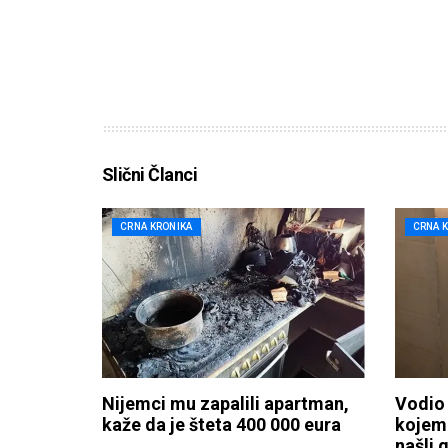
Slični Članci
CRNA KRONIKA
CRNA 
Nijemci mu zapalili apartman,
Vodio 
kaže da je šteta 400 000 eura
kojem 
našli 