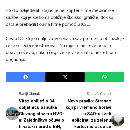
Po dio ozlijeđenih stigao je helikopter Hitne medicinske
službe, koji je sletio na obližnje školsko igralište, dok su
ostale prebacili kolima hitne pomoći u KBC.
Cesta DC 76 je i dalje zatvorena za sav promet, a obilazak je
cestom Dubci-Šestanovac. Na mjestu nesreće policija
obavlja očevid, nakon čega će se više znati o nesretnom
događaju.
Raniji Članak
Sljedeći Članak
Vitez obilježio 34.
Novo pravilo: Stranac
obljetnicu osnutka
koji privremeno boravi
Glavnog stožera HVO-
u SAD-u i želi
a: Zajedništvo očuvalo
aplicirati za zelenu
hrvatski narod u BiH,
kartu, morat će se