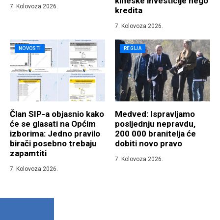
kineske investicije nego
7. Kolovoza 2026.
kredita
7. Kolovoza 2026.
NOVOSTI
REGIJA
Član SIP-a objasnio kako
Medved: Ispravljamo
će se glasati na Općim
posljednju nepravdu,
izborima: Jedno pravilo
200 000 branitelja će
birači posebno trebaju
dobiti novo pravo
zapamtiti
7. Kolovoza 2026.
7. Kolovoza 2026.