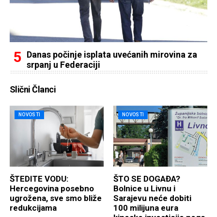
Danas počinje isplata uvećanih mirovina za
srpanj u Federaciji
Slični Članci
NOVOSTI
NOVOSTI
ŠTEDITE VODU:
ŠTO SE DOGAĐA?
Hercegovina posebno
Bolnice u Livnu i
ugrožena, sve smo bliže
Sarajevu neće dobiti
redukcijama
100 milijuna eura