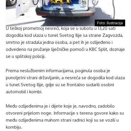
Foto: Ilustracija
U teškoj prometnoj nesreći, koja se u subotu u 13,20 sati
dogodila kod ulaza u tunel Svetog Ilije sa strane Zagvozda,
smrtno je stradala jedna osoba, a pet ih je ozlijeđeno i
odvedeno na pružanje liječničke pomoći u KBC Split, doznaje
se u splitskoj policiji.
Prema neslužbenim informacijama, poginula osoba je
punoljetni strani državljanin, a nesreća se dogodila kod ulaza
u tunel Svetog Ilije, gdje su se frontalno sudarili osobni
automobil i kombi.
Među ozlijeđenima je i dijete koje je, navodno, zadobilo
otvoreni prijelom noge. Informacije s terena govore kako su
među ozlijeđenima mahom strani radnici koji su se vozili u
kombiju.