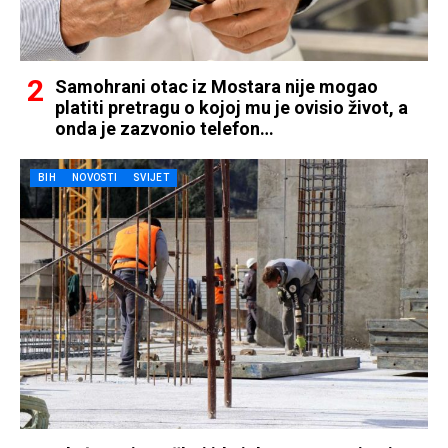
Samohrani otac iz Mostara nije mogao
platiti pretragu o kojoj mu je ovisio život, a
onda je zazvonio telefon…
BIH
NOVOSTI
SVIJET