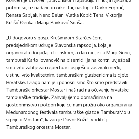
Koncert je otvoren „Slavonskom rapsodijom“ Julija Njikoša, a
potom su, uz nadahnuti orkestar, nastupili: Darko Ergotić,
Renata Sabljak, Neno Belan, Vlatka Kopić Tena, Viktorija
Kulišić Đenka i Marija Pavković Snaša.
„U dogovoru s gosp. Krešimirom Starčevićem,
predsjednikom udruge Slavonska rapsodija, koja je
organizirala događaj u Lisinskom, a dan ranije i u Mariji Gorici,
tamburaš Karlo Jovanović na bisernici i ja na kontri, uvježbali
smo vrlo zahtjevan repertoar i uspješno zasvirali među,
uistinu, vrlo kvalitetnim, tamburaškim glazbenicima iz cijele
Hrvatske. Drago nam je i ponosni smo što smo predstavili
Tamburaški orkestar Mostar i naš rad na očuvanju hrvatske
tamburaške tradicije. Zahvaljujemo domaćinima na
gostoprimstvu i potpori koju će nam pružiti oko organiziranja
Međunarodnog festivala tamburaške glazbe TamburaMo u
srpnju u Mostaru“, kazao je Davor Kožul, voditelj
Tamburaškog orkestra Mostar.