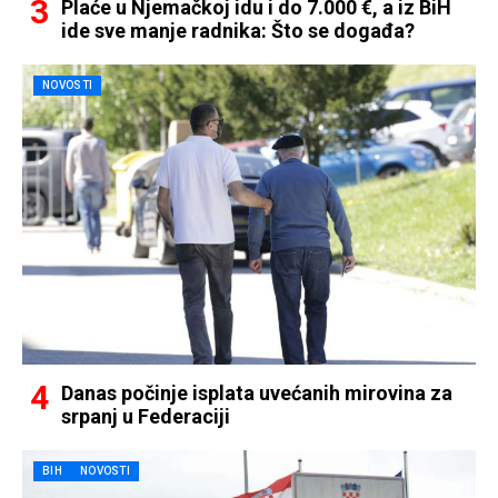
Plaće u Njemačkoj idu i do 7.000 €, a iz BiH
ide sve manje radnika: Što se događa?
NOVOSTI
Danas počinje isplata uvećanih mirovina za
srpanj u Federaciji
BIH
NOVOSTI