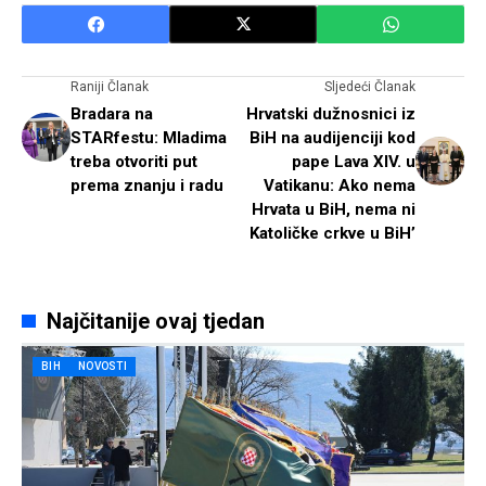
Raniji Članak
Sljedeći Članak
Bradara na
Hrvatski dužnosnici iz
STARfestu: Mladima
BiH na audijenciji kod
treba otvoriti put
pape Lava XIV. u
prema znanju i radu
Vatikanu: Ako nema
Hrvata u BiH, nema ni
Katoličke crkve u BiH’
Najčitanije ovaj tjedan
BIH
NOVOSTI