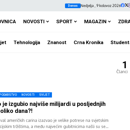
Nedjelja , 9 kolovoz 2026
Danas
OVNICA
NOVOSTI
SPORT
MAGAZIN
ZDR
jet
Tehnologija
Znanost
Crna Kronika
Student
1
Članci
PODARSTVO
NOVOSTI
SVIJET
 je izgubio najviše milijardi u posljednjih
oliko dana?!
 val američkih carina izazvao je velike potrese na svjetskim
cijskim tržištima, a među najvećim gubitnicima našli su se