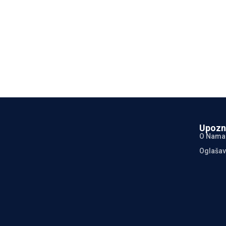
Upozn
O Nama
Oglašav