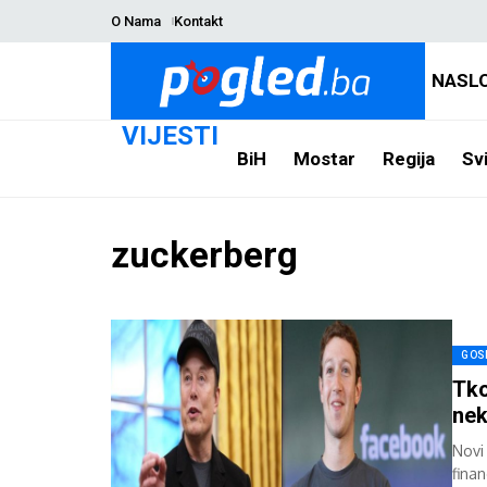
O Nama
Kontakt
NASL
VIJESTI
BiH
Mostar
Regija
Svi
zuckerberg
GOS
Tko
nek
Novi
finan