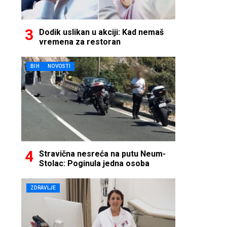
Dodik uslikan u akciji: Kad nemaš
vremena za restoran
BIH
NOVOSTI
Stravična nesreća na putu Neum-
Stolac: Poginula jedna osoba
ZDRAVLJE