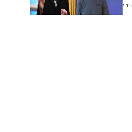
najpo
8. Tr