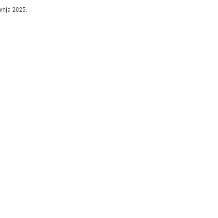
znatiji milijarderi. Prema podacima...
avnja 2025.