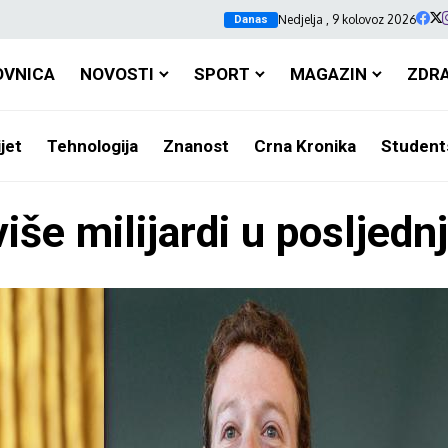
Nedjelja , 9 kolovoz 2026
Danas
OVNICA
NOVOSTI
SPORT
MAGAZIN
ZDR
jet
Tehnologija
Znanost
Crna Kronika
Student
više milijardi u posljedn