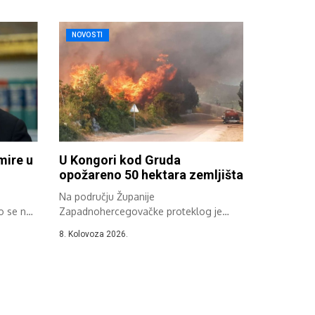
NOVOSTI
mire u
U Kongori kod Gruda
opožareno 50 hektara zemljišta
Na području Županije
o se na
Zapadnohercegovačke proteklog je
dana zabilježeno više požara na
8. Kolovoza 2026.
otvorenom,...