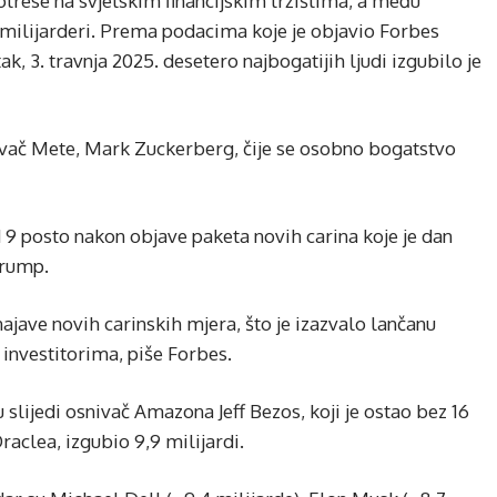
otrese na svjetskim financijskim tržištima, a među
i milijarderi. Prema podacima koje je objavio Forbes
k, 3. travnja 2025. desetero najbogatijih ljudi izgubilo je
nivač Mete, Mark Zuckerberg, čije se osobno bogatstvo
 9 posto nakon objave paketa novih carina koje je dan
Trump.
najave novih carinskih mjera, što je izazvalo lančanu
investitorima, piše Forbes.
ijedi osnivač Amazona Jeff Bezos, koji je ostao bez 16
Oraclea, izgubio 9,9 milijardi.