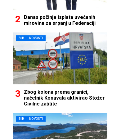
Danas počinje isplata uvećanih
mirovina za srpanj u Federaciji
BIH
NOVOSTI
Zbog kolona prema granici,
načelnik Konavala aktivirao Stožer
Civilne zaštite
BIH
NOVOSTI