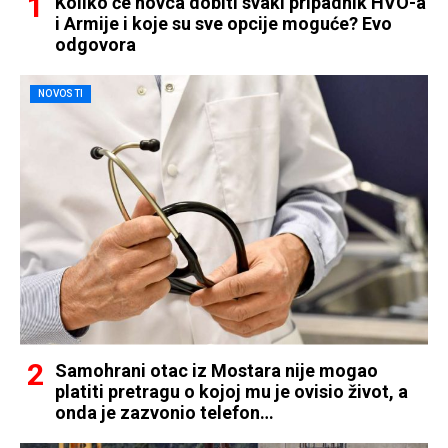
Koliko će novca dobiti svaki pripadnik HVO-a
i Armije i koje su sve opcije moguće? Evo
odgovora
NOVOSTI
Samohrani otac iz Mostara nije mogao
platiti pretragu o kojoj mu je ovisio život, a
onda je zazvonio telefon…