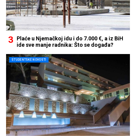
Plaće u Njemačkoj idu i do 7.000 €, a iz BiH
ide sve manje radnika: Što se događa?
STUDENTSKE NOVOSTI