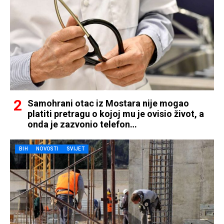
Samohrani otac iz Mostara nije mogao
platiti pretragu o kojoj mu je ovisio život, a
onda je zazvonio telefon…
BIH
NOVOSTI
SVIJET