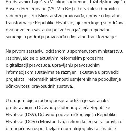
Predstavnici Tajništva Visokog sudbenog i tužiteljskog vijeća
Bosne i Hercegovine (VSTV-a BiH) u četvrtak su boravili u
radnom posjetu Ministarstvu pravosuđa, uprave i digitalne
transformacije Republike Hrvatske, tijekom kojeg su održana
dva odvojena sastanka posvećena jačanju regionalne
suradnje u području pravosuđa i digitalne transformacije.
Na prvom sastanku, održanom u spomenutom ministarstvu,
raspravljalo se o aktualnim reformskim procesima,
digitalizaciji pravosuđa, upravljanju pravosudnim
informacijskim sustavima te razmjeni iskustava u provedbi
projekata i reformskih aktivnosti usmjerenih na poboljšanje
učinkovitosti pravosudnih sustava.
U drugom dijelu radnog posjeta održan je sastanak s
predstavnicima Državnog sudbenog vijeća Republike
Hrvatske (DSV), Državnog odvjetničkog vijeća Republike
Hrvatske (DOV) i Ministarstva, tijekom kojeg se raspravljalo
o mogućnosti uspostavljanja formalnijeg okvira suradnje