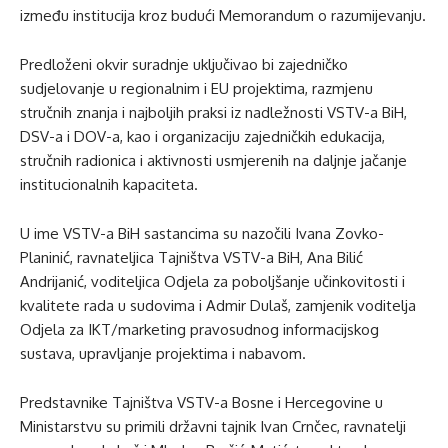
između institucija kroz budući Memorandum o razumijevanju.
Predloženi okvir suradnje uključivao bi zajedničko
sudjelovanje u regionalnim i EU projektima, razmjenu
stručnih znanja i najboljih praksi iz nadležnosti VSTV-a BiH,
DSV-a i DOV-a, kao i organizaciju zajedničkih edukacija,
stručnih radionica i aktivnosti usmjerenih na daljnje jačanje
institucionalnih kapaciteta.
U ime VSTV-a BiH sastancima su nazočili Ivana Zovko-
Planinić, ravnateljica Tajništva VSTV-a BiH, Ana Bilić
Andrijanić, voditeljica Odjela za poboljšanje učinkovitosti i
kvalitete rada u sudovima i Admir Dulaš, zamjenik voditelja
Odjela za IKT/marketing pravosudnog informacijskog
sustava, upravljanje projektima i nabavom.
Predstavnike Tajništva VSTV-a Bosne i Hercegovine u
Ministarstvu su primili državni tajnik Ivan Crnčec, ravnatelji