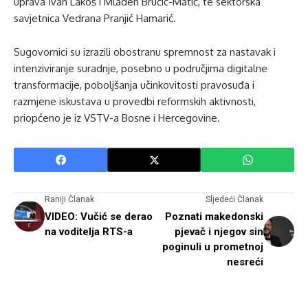
uprava Ivan Lakoš i Mladen Bručić-Matić, te sektorska
savjetnica Vedrana Pranjić Hamarić.
Sugovornici su izrazili obostranu spremnost za nastavak i
intenziviranje suradnje, posebno u područjima digitalne
transformacije, poboljšanja učinkovitosti pravosuđa i
razmjene iskustava u provedbi reformskih aktivnosti,
priopćeno je iz VSTV-a Bosne i Hercegovine.
Raniji Članak
Sljedeći Članak
VIDEO: Vučić se derao
Poznati makedonski
na voditelja RTS-a
pjevač i njegov sin
poginuli u prometnoj
nesreći