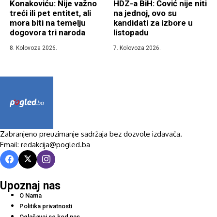
Konakoviću: Nije važno
HDZ-a BiH: Čović nije niti
treći ili pet entitet, ali
na jednoj, ovo su
mora biti na temelju
kandidati za izbore u
dogovora tri naroda
listopadu
8. Kolovoza 2026.
7. Kolovoza 2026.
Zabranjeno preuzimanje sadržaja bez dozvole izdavača.
Email: redakcija@pogled.ba
Upoznaj nas
O Nama
Politika privatnosti
Oglašavaj se kod nas