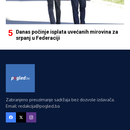
Danas počinje isplata uvećanih mirovina za
srpanj u Federaciji
Zabranjeno preuzimanje sadržaja bez dozvole izdavača.
Email: redakcija@pogled.ba