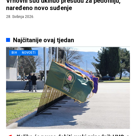
Vrhovni sud ukinuo presudu za pedofiliju,
naređeno novo suđenje
28. Svibnja 2026.
Najčitanije ovaj tjedan
BIH
NOVOSTI