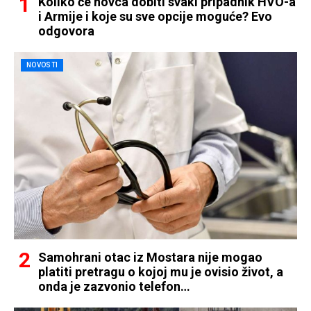
Koliko će novca dobiti svaki pripadnik HVO-a
i Armije i koje su sve opcije moguće? Evo
odgovora
NOVOSTI
Samohrani otac iz Mostara nije mogao
platiti pretragu o kojoj mu je ovisio život, a
onda je zazvonio telefon…