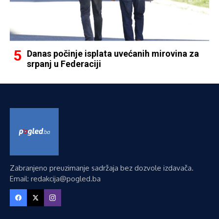
Danas počinje isplata uvećanih mirovina za
srpanj u Federaciji
Zabranjeno preuzimanje sadržaja bez dozvole izdavača.
Email: redakcija@pogled.ba