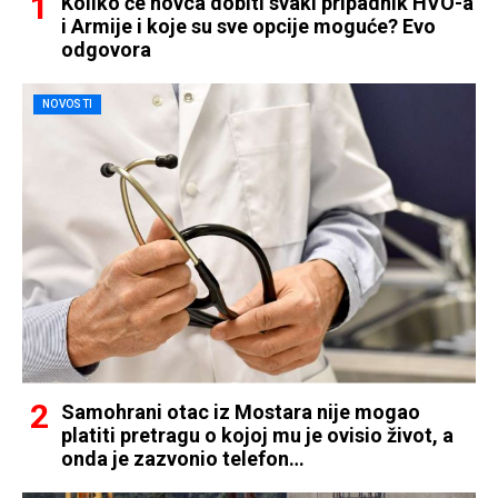
Koliko će novca dobiti svaki pripadnik HVO-a
i Armije i koje su sve opcije moguće? Evo
odgovora
NOVOSTI
Samohrani otac iz Mostara nije mogao
platiti pretragu o kojoj mu je ovisio život, a
onda je zazvonio telefon…