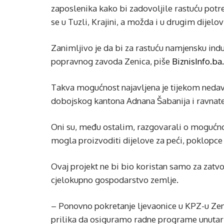
zaposlenika kako bi zadovoljile rastuću pot
se u Tuzli, Krajini, a možda i u drugim dijelo
Zanimljivo je da bi za rastuću namjensku indu
popravnog zavoda Zenica, piše
BiznisInfo.ba.
Takva mogućnost najavljena je tijekom nedav
dobojskog kantona Adnana Šabanija i ravnate
Oni su, među ostalim, razgovarali o mogućno
mogla proizvoditi dijelove za peći, poklopce
Ovaj projekt ne bi bio koristan samo za zatvo
cjelokupno gospodarstvo zemlje.
– Ponovno pokretanje ljevaonice u KPZ-u Zeni
prilika da osiguramo radne programe unutar