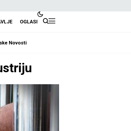
AVLJE
OGLASI
ske Novosti
ustriju