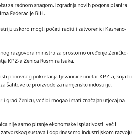
rebu za radnom snagom. Izgradnja novih pogona planira
vima Federacije BiH.
striju uskoro mogli početi raditi i zatvorenici Kazneno-
nog razgovora ministra za prostorno uređenje Zeničko-
lja KPZ-a Zenica Rusmira Isaka.
sti ponovnog pokretanja ljevaonice unutar KPZ-a, koja bi
 za šahtove te proizvode za namjensku industriju.
r i grad Zenicu, već bi mogao imati značajan utjecaj na
ca nije samo pitanje ekonomske isplativosti, već i
 zatvorskog sustava i doprinesemo industrijskom razvoju