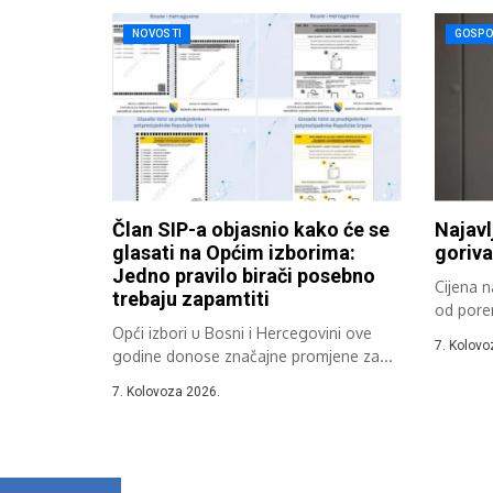
NOVOSTI
GOSPO
Član SIP-a objasnio kako će se
Najavl
glasati na Općim izborima:
goriva
Jedno pravilo birači posebno
Cijena n
trebaju zapamtiti
od pore
Opći izbori u Bosni i Hercegovini ove
7. Kolovo
godine donose značajne promjene za...
7. Kolovoza 2026.