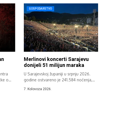
GOSPODARSTVO
an
Merlinovi koncerti Sarajevu
donijeli 51 milijun maraka
entra
U Sarajevskoj županiji u srpnju 2026.
tke o
godine ostvareno je 241.584 noćenja,
što...
7. Kolovoza 2026.