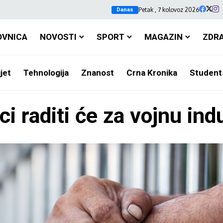
Petak , 7 kolovoz 2026
Danas
OVNICA
NOVOSTI
SPORT
MAGAZIN
ZDR
jet
Tehnologija
Znanost
Crna Kronika
Student
i raditi će za vojnu ind