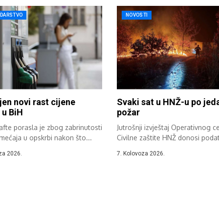
DARSTVO
NOVOSTI
jen novi rast cijene
Svaki sat u HNŽ-u po jed
 u BiH
požar
afte porasla je zbog zabrinutosti
Jutrošnji izvještaj Operativnog c
mećaja u opskrbi nakon što...
Civilne zaštite HNŽ donosi poda
požarima u...
za 2026.
7. Kolovoza 2026.