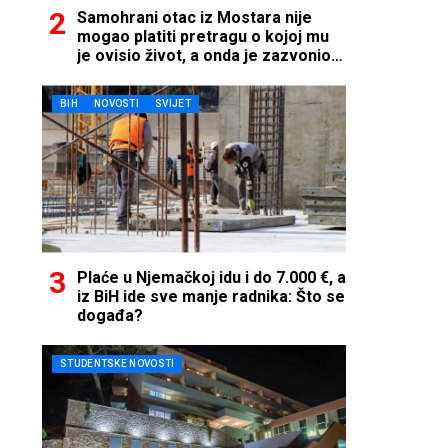
Samohrani otac iz Mostara nije
mogao platiti pretragu o kojoj mu
je ovisio život, a onda je zazvonio
telefon…
BIH
NOVOSTI
SVIJET
Plaće u Njemačkoj idu i do 7.000 €, a
iz BiH ide sve manje radnika: Što se
događa?
STUDENTSKE NOVOSTI