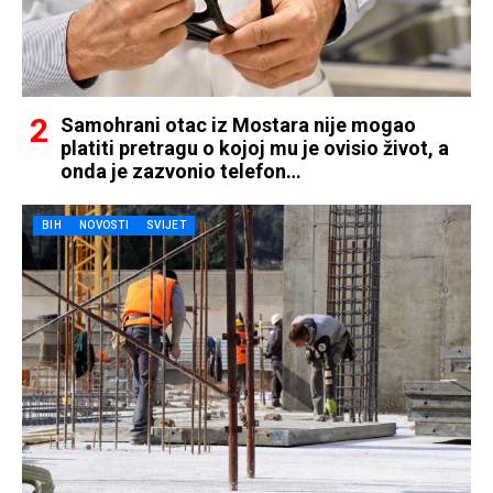
Samohrani otac iz Mostara nije mogao
platiti pretragu o kojoj mu je ovisio život, a
onda je zazvonio telefon…
BIH
NOVOSTI
SVIJET