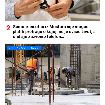
Samohrani otac iz Mostara nije mogao
platiti pretragu o kojoj mu je ovisio život, a
onda je zazvonio telefon…
BIH
NOVOSTI
SVIJET