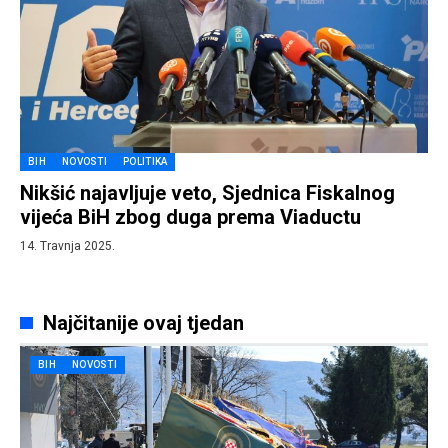
BIH
NOVOSTI
POLITIKA
Nikšić najavljuje veto, Sjednica Fiskalnog
vijeća BiH zbog duga prema Viaductu
14. Travnja 2025.
Najčitanije ovaj tjedan
BIH
NOVOSTI