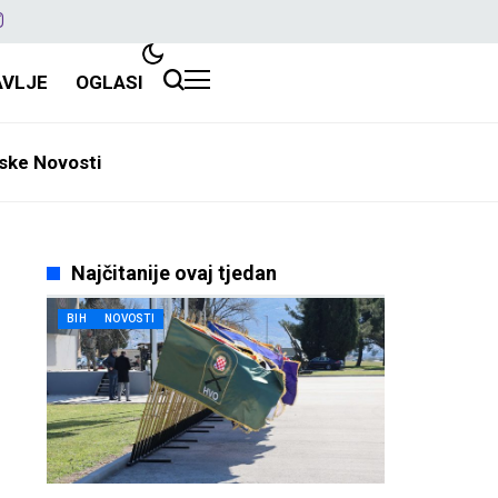
AVLJE
OGLASI
ske Novosti
Najčitanije ovaj tjedan
BIH
NOVOSTI