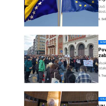
Uoči
dost
vlast
6. Sv
NOV
Pov
zab
Viso
ista
suža
9. Tr
SVI