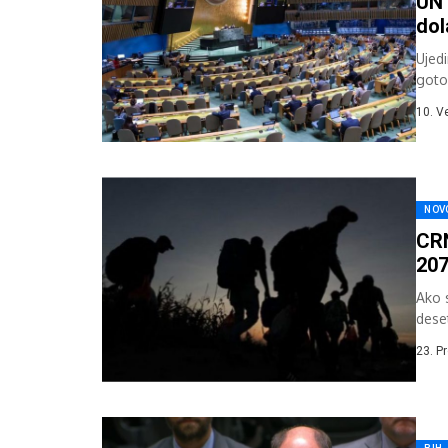
UN 
dol
Ujedi
goto
svjet
10. V
NOV
CRN
207
Ako 
dese
godin
23. P