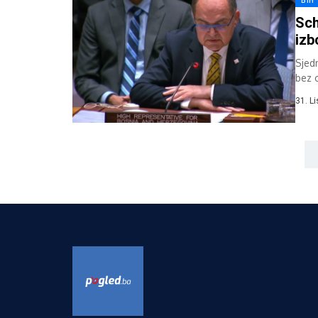
BIH
Sch
izb
Sjed
bez 
Schmi
31. L