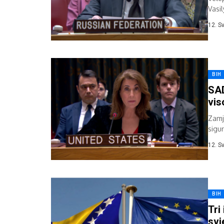
Vasi
Dayt
12. S
BIH
SAD
vis
Zamj
sigu
Herc
12. S
BIH
Tri
svj