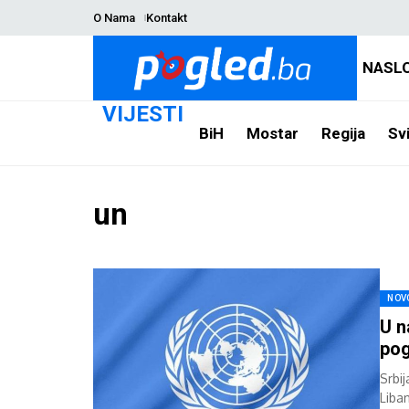
O Nama
Kontakt
NASL
VIJESTI
BiH
Mostar
Regija
Svi
un
NOV
U n
pog
Srbi
Liban