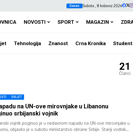
Subota , 8 kolovoz 2026
Danas
OVNICA
NOVOSTI
SPORT
MAGAZIN
ZDR
jet
Tehnologija
Znanost
Crna Kronika
Student
21
Članci
OSTI
SVIJET
apadu na UN-ove mirovnjake u Libanonu
inuo srbijanski vojnik
janski vojnik poginuo je u nedavnom napadu na UN-ove mirovnjake u
onu, objavilo je u subotu ministarstvo obrane Srbije. Stariji vodnik