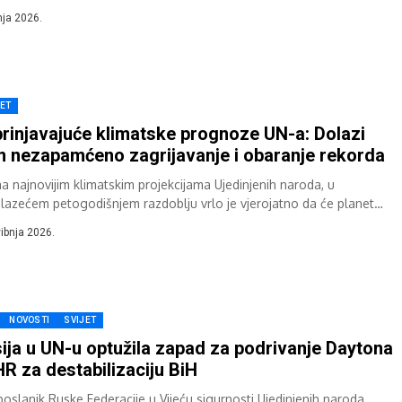
van Jovanović...
nja 2026.
JET
rinjavajuće klimatske prognoze UN-a: Dolazi
 nezapamćeno zagrijavanje i obaranje rekorda
a najnovijim klimatskim projekcijama Ujedinjenih naroda, u
lazećem petogodišnjem razdoblju vrlo je vjerojatno da će planet
 prelaziti kritični međunarodni sigurnosni prag i...
vibnja 2026.
NOVOSTI
SVIJET
ija u UN-u optužila zapad za podrivanje Daytona
HR za destabilizaciju BiH
poslanik Ruske Federacije u Vijeću sigurnosti Ujedinjenih naroda