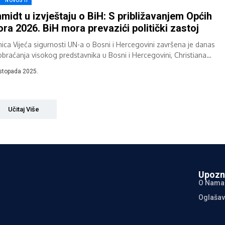
NOVOSTI
midt u izvještaju o BiH: S približavanjem Općih
ora 2026. BiH mora prevazići politički zastoj
nica Vijeća sigurnosti UN-a o Bosni i Hercegovini završena je danas
obraćanja visokog predstavnika u Bosni i Hercegovini, Christiana
dta, jer sjednicom...
istopada 2025.
Učitaj Više
Upozn
O Nama
Oglašav