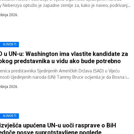
ly Nebenzya optužio je zapadne zemlje za, kako je naveo, podrivanje
onskog mirovnog sporazuma i...
vibnja 2026.
NOVOSTI
 u UN-u: Washington ima vlastite kandidate za
okog predstavnika u vidu ako bude potrebno
enica predstavnika Sjedinjenih Američkih Država (SAD) u Vijeću
rnosti Ujedinjenih naroda (UN) Tammy Bruce ocijenila je da Bosna i
egovina ulazi u novu...
vibnja 2026.
NOVOSTI
 izvješća upućena UN-u uoči rasprave o BiH
edoče posve suprotstavljene poglede