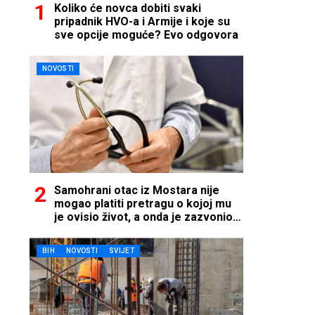
Koliko će novca dobiti svaki
pripadnik HVO-a i Armije i koje su
sve opcije moguće? Evo odgovora
NOVOSTI
Samohrani otac iz Mostara nije
mogao platiti pretragu o kojoj mu
je ovisio život, a onda je zazvonio
telefon…
BIH
NOVOSTI
SVIJET