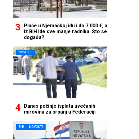
Plaće u Njemačkoj idu i do 7.000 €, a
iz BiH ide sve manje radnika: Što se
događa?
NOVOSTI
Danas počinje isplata uvećanih
mirovina za srpanj u Federaciji
BIH
NOVOSTI