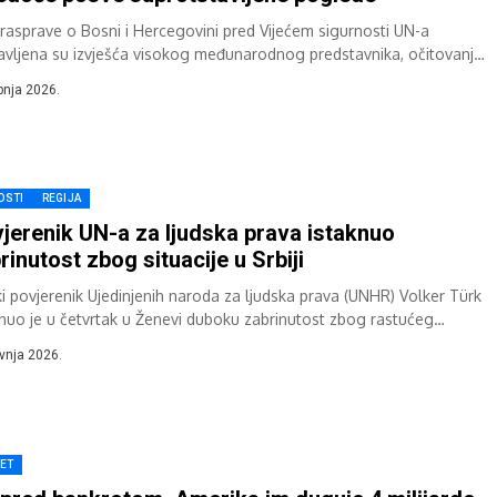
 rasprave o Bosni i Hercegovini pred Vijećem sigurnosti UN-a
avljena su izvješća visokog međunarodnog predstavnika, očitovanja
i Republike Srpske i bošnjačkih dužnosnika...
ibnja 2026.
OSTI
REGIJA
jerenik UN-a za ljudska prava istaknuo
rinutost zbog situacije u Srbiji
ki povjerenik Ujedinjenih naroda za ljudska prava (UNHR) Volker Türk
knuo je u četvrtak u Ženevi duboku zabrinutost zbog rastućeg
vanja građanskog prostora...
avnja 2026.
JET