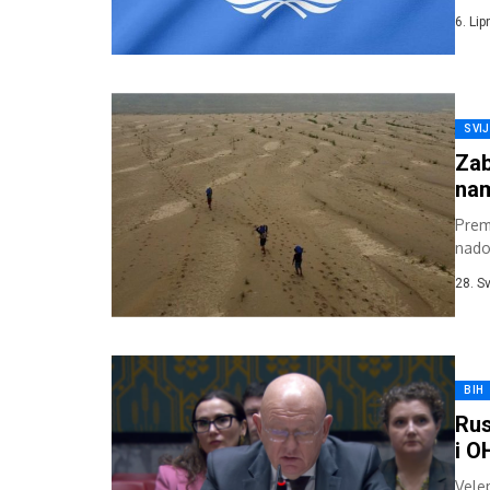
Milo
6. Lip
SVI
Zab
nam
Prem
nado
često
28. S
BIH
Rus
i O
Vele