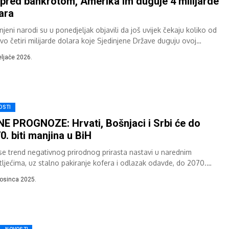
pred bankrotom, Amerika im duguje 4 milijarde
ara
njeni narodi su u ponedjeljak objavili da još uvijek čekaju koliko od
vo četiri milijarde dolara koje Sjedinjene Države duguju ovoj
skoj organizaciji,...
eljače 2026.
OSTI
E PROGNOZE: Hrvati, Bošnjaci i Srbi će do
0. biti manjina u BiH
se trend negativnog prirodnog prirasta nastavi u narednim
tljećima, uz stalno pakiranje kofera i odlazak odavde, do 2070.
e Srbi, Hrvati i...
rosinca 2025.