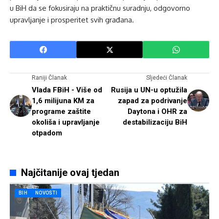
u BiH da se fokusiraju na praktičnu suradnju, odgovorno
upravljanje i prosperitet svih građana.
Raniji Članak
Sljedeći Članak
Vlada FBiH - Više od
Rusija u UN-u optužila
1,6 milijuna KM za
zapad za podrivanje
programe zaštite
Daytona i OHR za
okoliša i upravljanje
destabilizaciju BiH
otpadom
Najčitanije ovaj tjedan
BIH
NOVOSTI