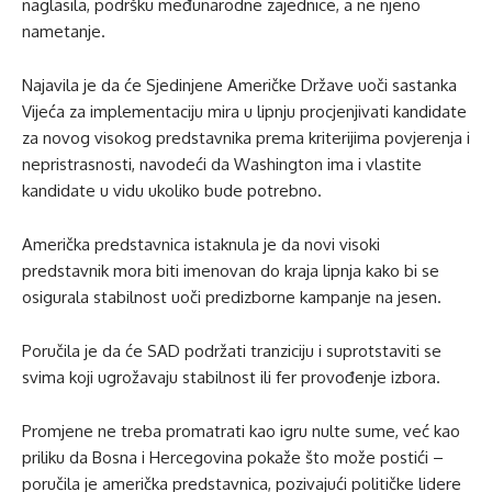
naglasila, podršku međunarodne zajednice, a ne njeno
nametanje.
Najavila je da će Sjedinjene Američke Države uoči sastanka
Vijeća za implementaciju mira u lipnju procjenjivati kandidate
za novog visokog predstavnika prema kriterijima povjerenja i
nepristrasnosti, navodeći da Washington ima i vlastite
kandidate u vidu ukoliko bude potrebno.
Američka predstavnica istaknula je da novi visoki
predstavnik mora biti imenovan do kraja lipnja kako bi se
osigurala stabilnost uoči predizborne kampanje na jesen.
Poručila je da će SAD podržati tranziciju i suprotstaviti se
svima koji ugrožavaju stabilnost ili fer provođenje izbora.
Promjene ne treba promatrati kao igru nulte sume, već kao
priliku da Bosna i Hercegovina pokaže što može postići –
poručila je američka predstavnica, pozivajući političke lidere