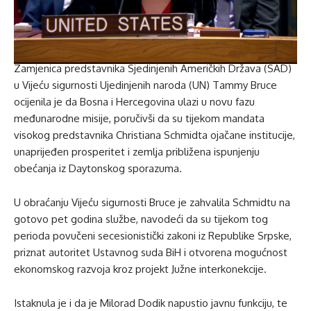
Zamjenica predstavnika Sjedinjenih Američkih Država (SAD)
u Vijeću sigurnosti Ujedinjenih naroda (UN) Tammy Bruce
ocijenila je da Bosna i Hercegovina ulazi u novu fazu
međunarodne misije, poručivši da su tijekom mandata
visokog predstavnika Christiana Schmidta ojačane institucije,
unaprijeđen prosperitet i zemlja približena ispunjenju
obećanja iz Daytonskog sporazuma.
U obraćanju Vijeću sigurnosti Bruce je zahvalila Schmidtu na
gotovo pet godina službe, navodeći da su tijekom tog
perioda povučeni secesionistički zakoni iz Republike Srpske,
priznat autoritet Ustavnog suda BiH i otvorena mogućnost
ekonomskog razvoja kroz projekt Južne interkonekcije.
Istaknula je i da je Milorad Dodik napustio javnu funkciju, te