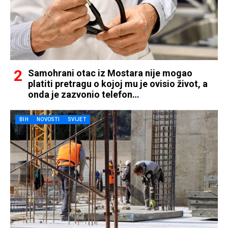
Samohrani otac iz Mostara nije mogao
platiti pretragu o kojoj mu je ovisio život, a
onda je zazvonio telefon…
BIH
NOVOSTI
SVIJET