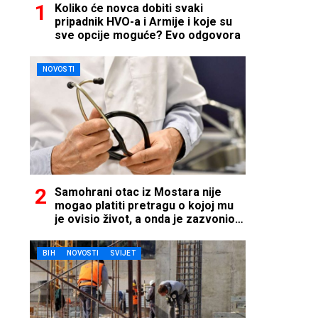
Koliko će novca dobiti svaki
pripadnik HVO-a i Armije i koje su
sve opcije moguće? Evo odgovora
NOVOSTI
Samohrani otac iz Mostara nije
mogao platiti pretragu o kojoj mu
je ovisio život, a onda je zazvonio
telefon…
BIH
NOVOSTI
SVIJET