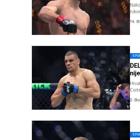
Nako
rukom
16. S
SPO
DEL
nij
Hrva
Cort
Las..
2. St
SPO