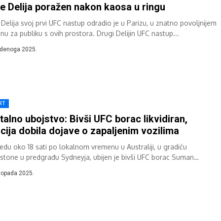
e Delija poražen nakon kaosa u ringu
 Delija svoj prvi UFC nastup odradio je u Parizu, u znatno povoljnijem
nu za publiku s ovih prostora. Drugi Delijin UFC nastup...
udenoga 2025.
RT
talno ubojstvo: Bivši UFC borac likvidiran,
icija dobila dojave o zapaljenim vozilima
ijedu oko 18 sati po lokalnom vremenu u Australiji, u gradiću
rstone u predgrađu Sydneyja, ubijen je bivši UFC borac Suman
tarian....
stopada 2025.