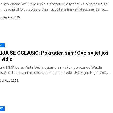
n što Zhang Weili nije uspjela postati 11. osobom kojoj je pošlo za
 osvojiti UFC-ov pojas u dvije različite težinske kategorije, šansu...
tudenoga 2025.
RT
IJA SE OGLASIO: Pokraden sam! Ovo svijet još
e vidio
tski MMA borac Ante Delija oglasio se nakon poraza od Walda
es-Acoste u bizarnim okolnostima na priredbi UFC Fight Night 263 u
.
udenoga 2025.
RT