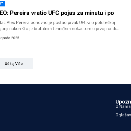
RT
EO: Pereira vratio UFC pojas za minutu i po
ilac Alex Pereira ponovno je postao prvak UFC-a u poluteškoj
goriji nakon što je brutalnim tehničkim nokautom u prvoj rundi
ne borbe večeri...
stopada 2025.
Učitaj Više
Upozn
O Nama
Oglašav