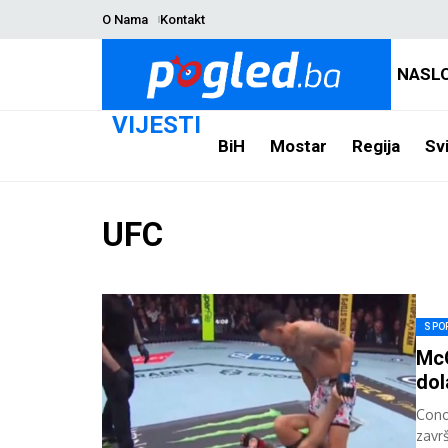
O Nama
Kontakt
NASL
VIJESTI
BiH
Mostar
Regija
Svi
UFC
SPO
McG
dol
Cono
zavr