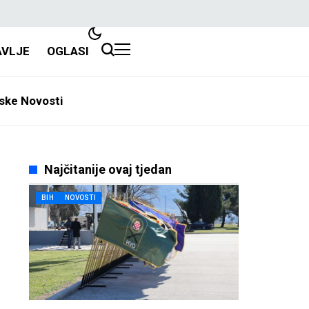
AVLJE
OGLASI
ske Novosti
Najčitanije ovaj tjedan
BIH
NOVOSTI