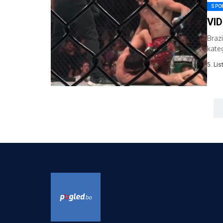
SPO
VID
Braz
kate
glav
5. Li