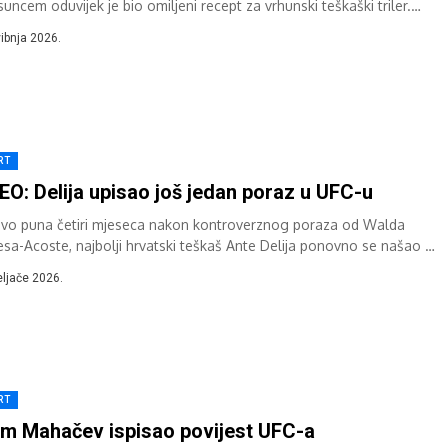
uncem oduvijek je bio omiljeni recept za vrhunski teškaški triler.
i...
vibnja 2026.
RT
EO: Delija upisao još jedan poraz u UFC-u
vo puna četiri mjeseca nakon kontroverznog poraza od Walda
esa-Acoste, najbolji hrvatski teškaš Ante Delija ponovno se našao u
ovom kavezu. 35-godišnji Ante...
eljače 2026.
RT
am Mahačev ispisao povijest UFC-a