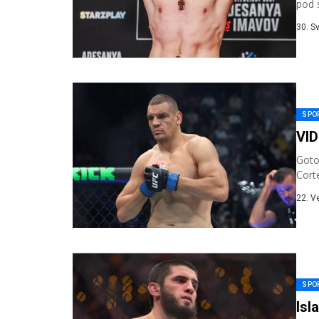
pod s
Serge
30. S
SPO
VID
Goto
Cort
UFC-
22. V
SPO
Isl