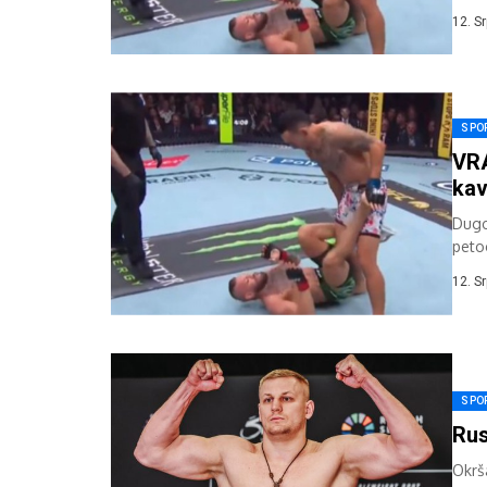
Točn
12. S
SPO
VR
kav
Dugo
peto
u po
12. S
SPO
Rus
Okrša