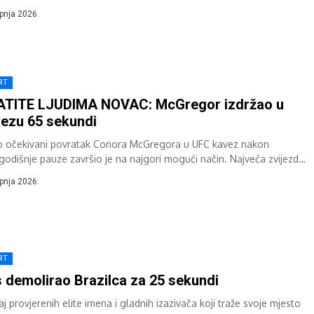
e...
rpnja 2026.
RT
ATITE LJUDIMA NOVAC: McGregor izdržao u
ezu 65 sekundi
 očekivani povratak Conora McGregora u UFC kavez nakon
godišnje pauze završio je na najgori mogući način. Najveća zvijezda
vijesti MMA sporta...
rpnja 2026.
RT
 demolirao Brazilca za 25 sekundi
j provjerenih elite imena i gladnih izazivača koji traže svoje mjesto