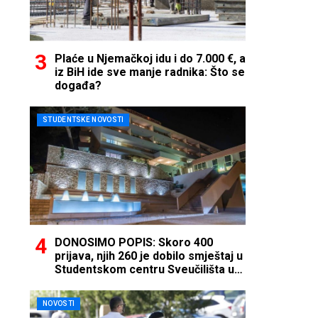
Plaće u Njemačkoj idu i do 7.000 €, a
iz BiH ide sve manje radnika: Što se
događa?
STUDENTSKE NOVOSTI
DONOSIMO POPIS: Skoro 400
prijava, njih 260 je dobilo smještaj u
Studentskom centru Sveučilišta u
Mostaru
NOVOSTI