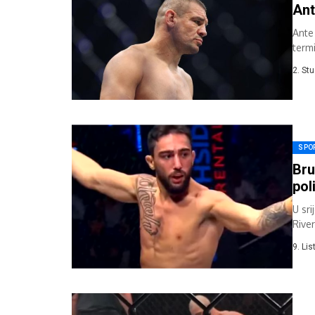
Ant
Ante
termi
2. St
SPO
Bru
pol
U sr
Rive
Mokh
9. Li